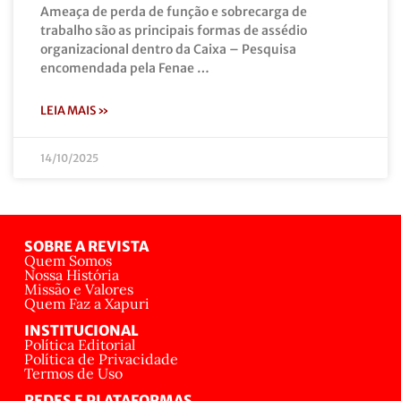
Ameaça de perda de função e sobrecarga de
trabalho são as principais formas de assédio
organizacional dentro da Caixa – Pesquisa
encomendada pela Fenae …
LEIA MAIS »
14/10/2025
SOBRE A REVISTA
Quem Somos
Nossa História
Missão e Valores
Quem Faz a Xapuri
INSTITUCIONAL
Política Editorial
Política de Privacidade
Termos de Uso
REDES E PLATAFORMAS