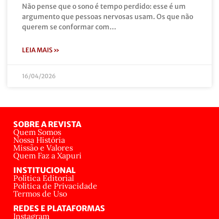
Não pense que o sono é tempo perdido: esse é um
argumento que pessoas nervosas usam. Os que não
querem se conformar com…
LEIA MAIS »
16/04/2026
SOBRE A REVISTA
Quem Somos
Nossa História
Missão e Valores
Quem Faz a Xapuri
INSTITUCIONAL
Política Editorial
Política de Privacidade
Termos de Uso
REDES E PLATAFORMAS
Instagram