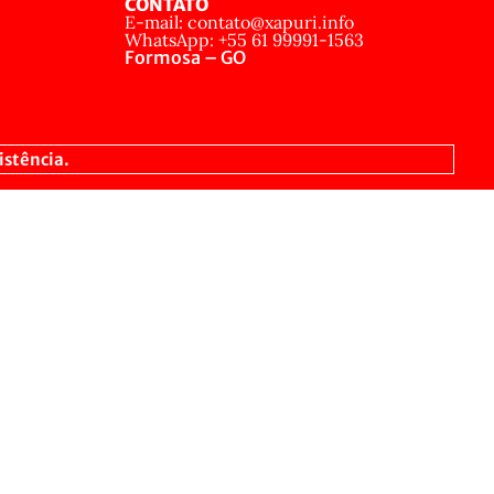
CONTATO
E-mail: contato@xapuri.info
WhatsApp: +55 61 99991-1563
Formosa – GO
istência.