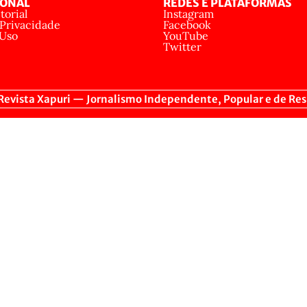
IONAL
REDES E PLATAFORMAS
torial
Instagram
 Privacidade
Facebook
 Uso
YouTube
Twitter
evista Xapuri — Jornalismo Independente, Popular e de Res