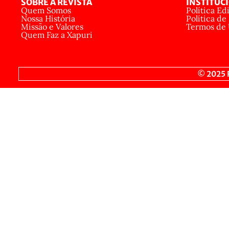
SOBRE A REVISTA
INSTITUC
Quem Somos
Política Edi
Nossa História
Política de
Missão e Valores
Termos de
Quem Faz a Xapuri
© 2025 R