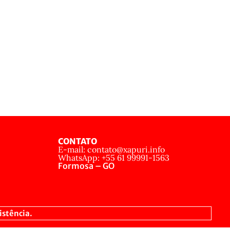
CONTATO
E-mail: contato@xapuri.info
WhatsApp: +55 61 99991-1563
Formosa – GO
istência.