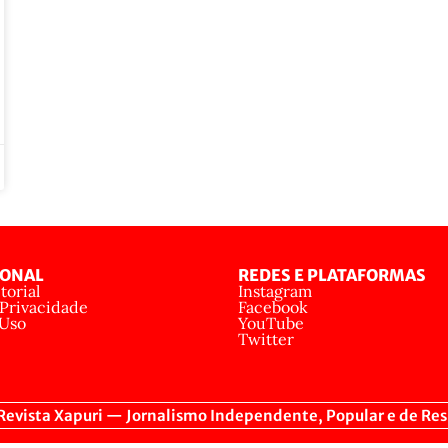
IONAL
REDES E PLATAFORMAS
torial
Instagram
 Privacidade
Facebook
 Uso
YouTube
Twitter
evista Xapuri — Jornalismo Independente, Popular e de Res