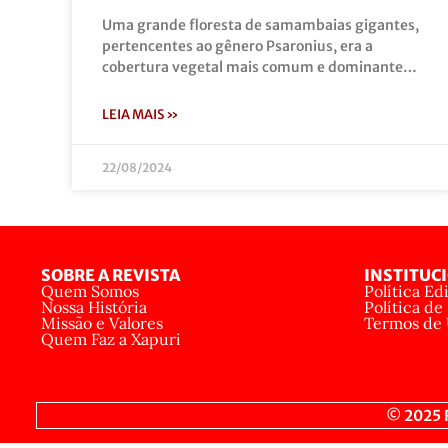
Uma grande floresta de samambaias gigantes,
pertencentes ao gênero Psaronius, era a
cobertura vegetal mais comum e dominante…
LEIA MAIS »
22/08/2024
SOBRE A REVISTA
INSTITUC
Quem Somos
Política Edi
Nossa História
Política de
Missão e Valores
Termos de
Quem Faz a Xapuri
© 2025 R