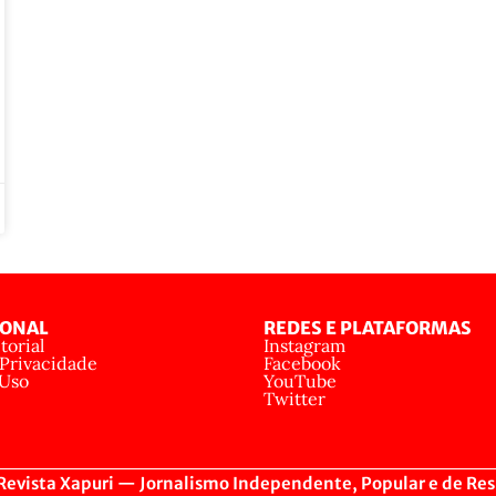
IONAL
REDES E PLATAFORMAS
torial
Instagram
 Privacidade
Facebook
 Uso
YouTube
Twitter
evista Xapuri — Jornalismo Independente, Popular e de Res