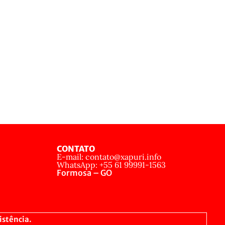
CONTATO
E-mail: contato@xapuri.info
WhatsApp: +55 61 99991-1563
Formosa – GO
istência.