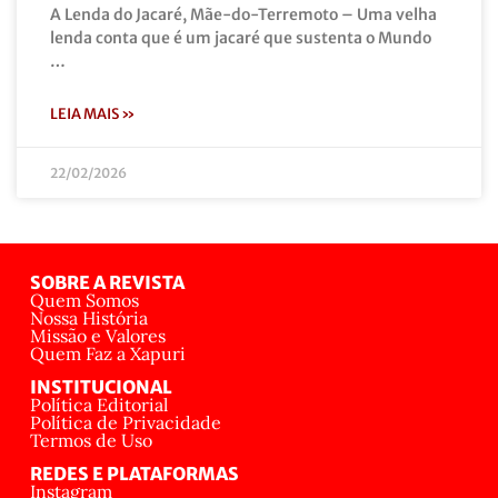
A Lenda do Jacaré, Mãe-do-Terremoto – Uma velha
lenda conta que é um jacaré que sustenta o Mundo
…
LEIA MAIS »
22/02/2026
SOBRE A REVISTA
Quem Somos
Nossa História
Missão e Valores
Quem Faz a Xapuri
INSTITUCIONAL
Política Editorial
Política de Privacidade
Termos de Uso
REDES E PLATAFORMAS
Instagram