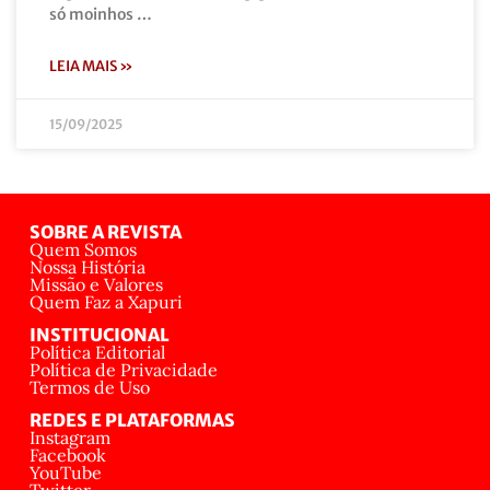
só moinhos …
LEIA MAIS »
15/09/2025
SOBRE A REVISTA
Quem Somos
Nossa História
Missão e Valores
Quem Faz a Xapuri
INSTITUCIONAL
Política Editorial
Política de Privacidade
Termos de Uso
REDES E PLATAFORMAS
Instagram
Facebook
YouTube
Twitter