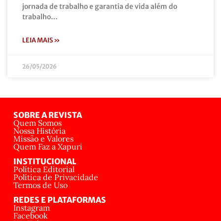
jornada de trabalho e garantia de vida além do
trabalho…
LEIA MAIS »
26/05/2026
SOBRE A REVISTA
Quem Somos
Nossa História
Missão e Valores
Quem Faz a Xapuri
INSTITUCIONAL
Política Editorial
Política de Privacidade
Termos de Uso
REDES E PLATAFORMAS
Instagram
Facebook