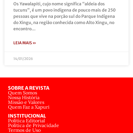
Os Yawalapiti, cujo nome significa “aldeia dos
tucuns”, é um povo indígena de pouco mais de 250
pessoas que vive na porção sul do Parque Indígena
do Xingu, na região conhecida como Alto Xingu, no
encontro…
LEIA MAIS »
14/01/2026
SOBRE A REVISTA
Quem Somos
Nossa História
Missão e Valores
Quem Faz a Xapuri
INSTITUCIONAL
Política Editorial
Política de Privacidade
Termos de Uso