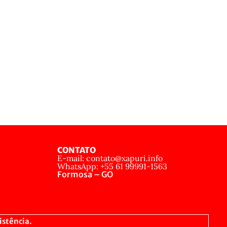
CONTATO
E-mail: contato@xapuri.info
WhatsApp: +55 61 99991-1563
Formosa – GO
istência.