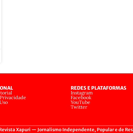
IONAL
REDES E PLATAFORMAS
torial
Instagram
 Privacidade
Facebook
 Uso
YouTube
Twitter
evista Xapuri — Jornalismo Independente, Popular e de Res