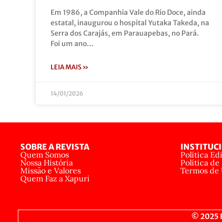
Em 1986, a Companhia Vale do Rio Doce, ainda
estatal, inaugurou o hospital Yutaka Takeda, na
Serra dos Carajás, em Parauapebas, no Pará.
Foi um ano…
LEIA MAIS »
14/01/2026
SOBRE A REVISTA
INSTITUC
Quem Somos
Política Edi
Nossa História
Política de
Missão e Valores
Termos de
Quem Faz a Xapuri
© 2025 R