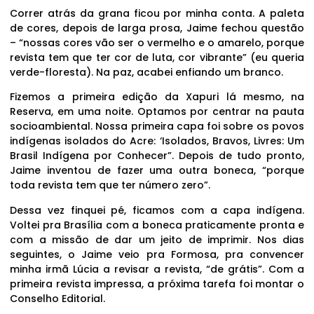
Correr atrás da grana ficou por minha conta. A paleta
de cores, depois de larga prosa, Jaime fechou questão
– “nossas cores vão ser o vermelho e o amarelo, porque
revista tem que ter cor de luta, cor vibrante” (eu queria
verde-floresta). Na paz, acabei enfiando um branco.
Fizemos a primeira edição da Xapuri lá mesmo, na
Reserva, em uma noite. Optamos por centrar na pauta
socioambiental. Nossa primeira capa foi sobre os povos
indígenas isolados do Acre: ‘Isolados, Bravos, Livres: Um
Brasil Indígena por Conhecer”. Depois de tudo pronto,
Jaime inventou de fazer uma outra boneca, “porque
toda revista tem que ter número zero”.
Dessa vez finquei pé, ficamos com a capa indígena.
Voltei pra Brasília com a boneca praticamente pronta e
com a missão de dar um jeito de imprimir. Nos dias
seguintes, o Jaime veio pra Formosa, pra convencer
minha irmã Lúcia a revisar a revista, “de grátis”. Com a
primeira revista impressa, a próxima tarefa foi montar o
Conselho Editorial.