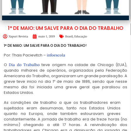
1° DE MAIO: UM SALVE PARA O DIA DO TRABALHO
,
Xapuri Revista
maio 1, 2019
Brasil
Educação
1° DE MAIO: UM SALVE PARA O DIA DO TRABALHO!
Por: Thais Pacievitch –
infoescola
O
teve origem na cidade de Chicago (EUA),
Dia do Trabalho
quando milhares de operários, organizados pela Federação
Americana do Trabalho, organizaram um grande paralisação. A
greve teve inicio no dia 1º de maio de 1886, sendo que nesse
mesmo dia foi iniciada uma greve geral que paralisou os
Estados Unidos.
As condições de trabalho a que os trabalhadores eram
sujeitados eram desumanas, tanto nos Estados Unidos
quanto na Europa, onde também estouravam greves
constantemente. A jornada de trabalho era de treze horas (no
mínimo) chegando a até 17 horas. A reivindicação dos
trabalhadores em Chicago era a diminuição da jornada de