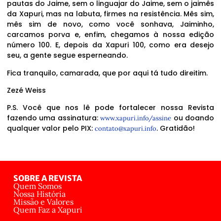
pautas do Jaime, sem o linguajar do Jaime, sem o jaimês
da Xapuri, mas na labuta, firmes na resistência. Mês sim,
mês sim de novo, como você sonhava, Jaiminho,
carcamos porva e, enfim, chegamos à nossa edição
número 100. E, depois da Xapuri 100, como era desejo
seu, a gente segue esperneando.
Fica tranquilo, camarada, que por aqui tá tudo direitim.
Zezé Weiss
P.S. Você que nos lê pode fortalecer nossa Revista
fazendo uma assinatura:
ou doando
www.xapuri.info/assine
qualquer valor pelo PIX:
. Gratidão!
contato@xapuri.info
SOBRE A REVISTA
Quem Somos
Nossa História
Missão e Valores
Quem Faz a Xapuri