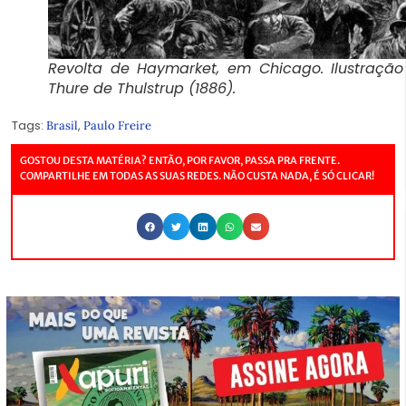
Revolta de Haymarket, em Chicago. Ilustraçã
Thure de Thulstrup (1886).
Tags:
,
Brasil
Paulo Freire
GOSTOU DESTA MATÉRIA? ENTÃO, POR FAVOR, PASSA PRA FRENTE.
COMPARTILHE EM TODAS AS SUAS REDES. NÃO CUSTA NADA, É SÓ CLICAR!