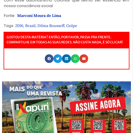
com esse autoritarismo colonial que teima ser essência em
nossa consciência social.
Fonte:
Marconi Moura de Lima
Tags:
,
,
,
2016
Brasil
Dilma Rousseff
Golpe
GOSTOU DESTA MATÉRIA? ENTÃO, POR FAVOR, PASSA PRA FRENTE.
COMPARTILHE EM TODAS AS SUAS REDES. NÃO CUSTA NADA, É SÓ CLICAR!