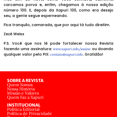
carcamos porva e, enfim, chegamos à nossa edição
número 100. E, depois da Xapuri 100, como era desejo
seu, a gente segue esperneando.
Fica tranquilo, camarada, que por aqui tá tudo direitim.
Zezé Weiss
P.S. Você que nos lê pode fortalecer nossa Revista
fazendo uma assinatura:
ou doando
www.xapuri.info/assine
qualquer valor pelo PIX:
. Gratidão!
contato@xapuri.info
SOBRE A REVISTA
Quem Somos
Nossa História
Missão e Valores
Quem Faz a Xapuri
INSTITUCIONAL
Política Editorial
Política de Privacidade