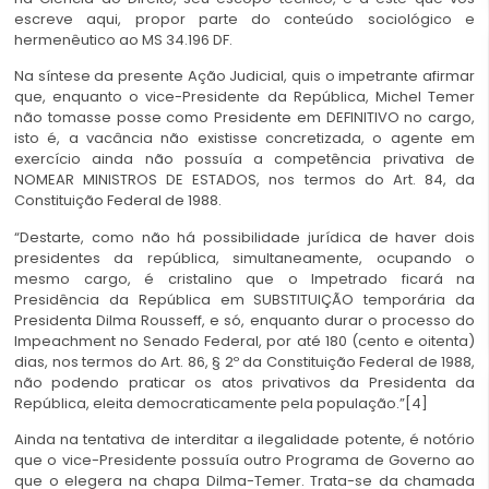
escreve aqui, propor parte do conteúdo sociológico e
hermenêutico ao MS 34.196 DF.
Na síntese da presente Ação Judicial, quis o impetrante afirmar
que, enquanto o vice-Presidente da República, Michel Temer
não tomasse posse como Presidente em DEFINITIVO no cargo,
isto é, a vacância não existisse concretizada, o agente em
exercício ainda não possuía a competência privativa de
NOMEAR MINISTROS DE ESTADOS, nos termos do Art. 84, da
Constituição Federal de 1988.
“Destarte, como não há possibilidade jurídica de haver dois
presidentes da república, simultaneamente, ocupando o
mesmo cargo, é cristalino que o Impetrado ficará na
Presidência da República em SUBSTITUIÇÃO temporária da
Presidenta Dilma Rousseff, e só, enquanto durar o processo do
Impeachment no Senado Federal, por até 180 (cento e oitenta)
dias, nos termos do Art. 86, § 2º da Constituição Federal de 1988,
não podendo praticar os atos privativos da Presidenta da
República, eleita democraticamente pela população.”[4]
Ainda na tentativa de interditar a ilegalidade potente, é notório
que o vice-Presidente possuía outro Programa de Governo ao
que o elegera na chapa Dilma-Temer. Trata-se da chamada