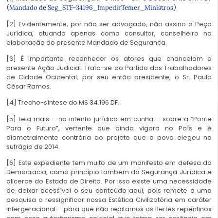
(
).
Mandado de Seg_STF-34196_ImpedirTemer_Ministros
[2] Evidentemente, por não ser advogado, não assino a Peça
Jurídica, atuando apenas como consultor, conselheiro na
elaboração do presente Mandado de Segurança.
[3] É importante reconhecer os atores que chancelam a
presente Ação Judicial. Trata-se do Partido dos Trabalhadores
de Cidade Ocidental, por seu então presidente, o Sr. Paulo
César Ramos.
[4] Trecho-síntese do MS 34.196 DF.
[5] Leia mais – no intento jurídico em cunha – sobre a “Ponte
Para o Futuro”, vertente que ainda vigora no País e é
diametralmente contrária ao projeto que o povo elegeu no
sufrágio de 2014.
[6] Este expediente tem muito de um manifesto em defesa da
Democracia, como princípio também da Segurança Jurídica e
alicerce do Estado de Direito. Por isso existe uma necessidade
de deixar acessível o seu conteúdo aqui, pois remete a uma
pesquisa a ressignificar nossa Estética Civilizatória em caráter
intergeracional – para que não repitamos os flertes repentinos