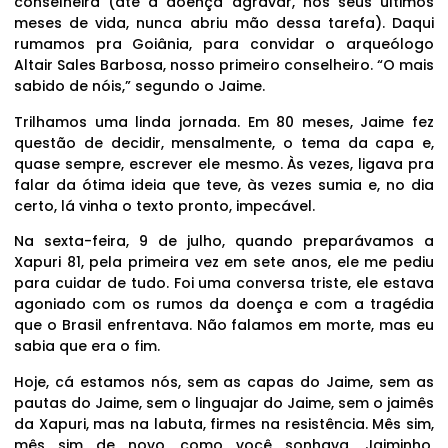
conselheira (até a doença agravar, nos seus últimos
meses de vida, nunca abriu mão dessa tarefa). Daqui
rumamos pra Goiânia, para convidar o arqueólogo
Altair Sales Barbosa, nosso primeiro conselheiro. “O mais
sabido de nóis,” segundo o Jaime.
Trilhamos uma linda jornada. Em 80 meses, Jaime fez
questão de decidir, mensalmente, o tema da capa e,
quase sempre, escrever ele mesmo. Às vezes, ligava pra
falar da ótima ideia que teve, às vezes sumia e, no dia
certo, lá vinha o texto pronto, impecável.
Na sexta-feira, 9 de julho, quando preparávamos a
Xapuri 81, pela primeira vez em sete anos, ele me pediu
para cuidar de tudo. Foi uma conversa triste, ele estava
agoniado com os rumos da doença e com a tragédia
que o Brasil enfrentava. Não falamos em morte, mas eu
sabia que era o fim.
Hoje, cá estamos nós, sem as capas do Jaime, sem as
pautas do Jaime, sem o linguajar do Jaime, sem o jaimês
da Xapuri, mas na labuta, firmes na resistência. Mês sim,
mês sim de novo, como você sonhava, Jaiminho,