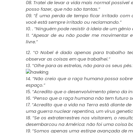
08. Tratei de levar a vida mais normal possív
posso fazer, que não são tantas.”
09. “É uma perda de tempo ficar irritado com
você está sempre irritado ou reclamando.”
10. . “Ninguém pode resistir à ideia de um gênio 
11. “Apesar de eu não poder me movimentar 
livre.”
12. “O Nobel é dado apenas para trabalho teó
observar as coisas em que trabalhei.”
13. “Olhe para as estrelas, não para os seus pés.
14. “Não creio que a raça humana possa sobre
espaço.”
15. “Acredito que o desenvolvimento pleno da int
16. “Penso que a raça humana não tem futuro 
17. “Acredito que a vida na Terra está diante 
uma guerra nuclear repentina, um vírus genetic
18. “Se os extraterrestres nos visitarem, o r
desembarcou na América: não foi uma coisa bo
19. “Somos apenas uma estirpe avançada de 