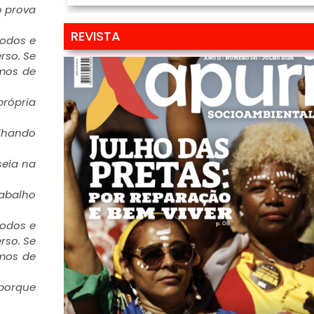
o prova
REVISTA
todos e
rso. Se
amos de
própria
olhando
seia na
rabalho
todos e
rso. Se
amos de
 porque