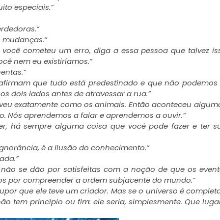
ito especiais.”
erdedoras.”
às mudanças.”
você cometeu um erro, diga a essa pessoa que talvez is
cê nem eu existiríamos.”
entas.”
 afirmam que tudo está predestinado e que não podemos
s dois lados antes de atravessar a rua.”
iveu exatamente como os animais. Então aconteceu algum
 Nós aprendemos a falar e aprendemos a ouvir.”
er, há sempre alguma coisa que você pode fazer e ter s
gnorância, é a ilusão do conhecimento.”
çada.”
s não se dão por satisfeitas com a noção de que os even
mos por compreender a ordem subjacente do mundo.”
supor que ele teve um criador. Mas se o universo é comple
não tem princípio ou fim: ele seria, simplesmente. Que lugar