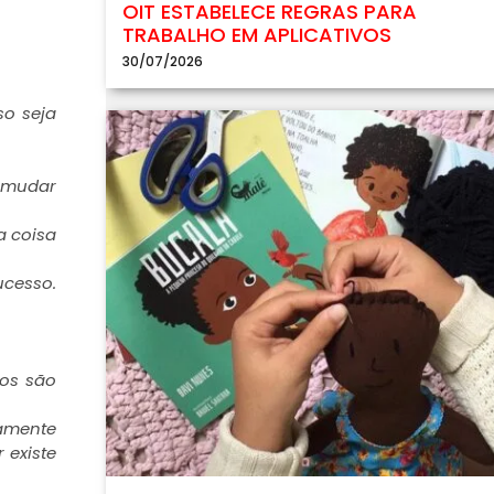
OIT ESTABELECE REGRAS PARA
TRABALHO EM APLICATIVOS
30/07/2026
so seja
 mudar
a coisa
ucesso.
tos são
tamente
 existe