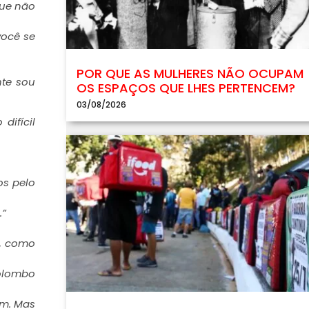
que não
você se
POR QUE AS MULHERES NÃO OCUPAM
nte sou
OS ESPAÇOS QUE LHES PERTENCEM?
03/08/2026
difícil
os pelo
.”
e, como
Colombo
um. Mas