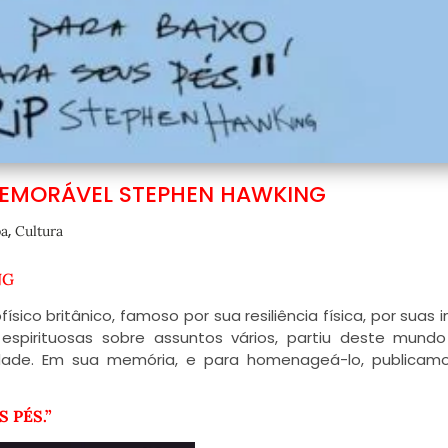
MEMORÁVEL STEPHEN HAWKING
,
a
Cultura
NG
co britânico, famoso por sua resiliência física, por suas in
 espirituosas sobre assuntos vários, partiu deste mund
idade. Em sua memória, e para homenageá-lo, publicam
 PÉS.”