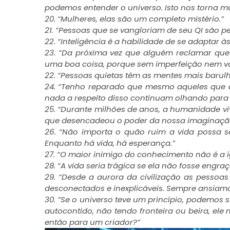
podemos entender o universo. Isto nos torna mu
20. “Mulheres, elas são um completo mistério.”
21. “Pessoas que se vangloriam de seu QI são p
22. “Inteligência é a habilidade de se adaptar 
23. “Da próxima vez que alguém reclamar que 
uma boa coisa, porque sem imperfeição nem vo
22. “Pessoas quietas têm as mentes mais barulh
24. “Tenho reparado que mesmo aqueles que
nada a respeito disso continuam olhando para o
25. “Durante milhões de anos, a humanidade v
que desencadeou o poder da nossa imaginação.
26. “Não importa o quão ruim a vida possa s
Enquanto há vida, há esperança.”
27. “O maior inimigo do conhecimento não é a i
28. “A vida seria trágica se ela não fosse engra
29. “Desde a aurora da civilização as pessoa
desconectados e inexplicáveis. Sempre ansia
30. ”Se o universo teve um princípio, podemos 
autocontido, não tendo fronteira ou beira, ele 
então para um criador?”