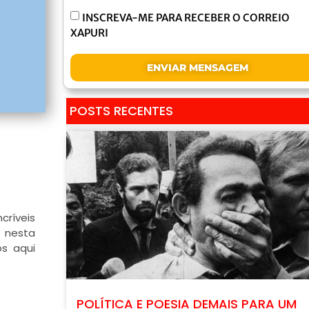
INSCREVA-ME PARA RECEBER O CORREIO
XAPURI
ENVIAR MENSAGEM
POSTS RECENTES
críveis
o nesta
os aqui
POLÍTICA E POESIA DEMAIS PARA UM