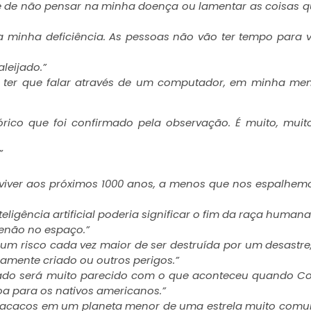
el e de não pensar na minha doença ou lamentar as coisas 
 a minha deficiência. As pessoas não vão ter tempo para 
aleijado.”
e ter que falar através de um computador, em minha me
rico que foi confirmado pela observação. É muito, muito 
”
viver aos próximos 1000 anos, a menos que nos espalhem
eligência artificial poderia significar o fim da raça humana
senão no espaço.”
de um risco cada vez maior de ser destruída por um desastr
amente criado ou outros perigos.”
esultado será muito parecido com o que aconteceu quando 
a para os nativos americanos.”
macacos em um planeta menor de uma estrela muito com