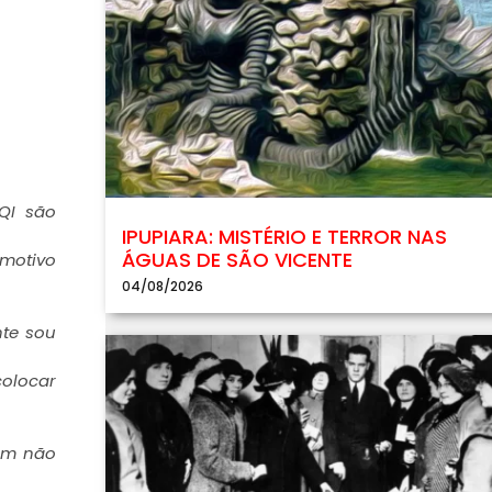
QI são
IPUPIARA: MISTÉRIO E TERROR NAS
ÁGUAS DE SÃO VICENTE
 motivo
04/08/2026
nte sou
colocar
bém não