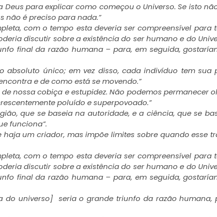
a Deus para explicar como começou o Universo. Se isto nã
s não é preciso para nada.”
pleta, com o tempo esta deveria ser compreensível para 
deria discutir sobre a existência do ser humano e do Unive
riunfo final da razão humana – para, em seguida, gostarí
mpo absoluto único; em vez disso, cada indivíduo tem sua 
encontra e de como está se movendo.”
nta de nossa cobiça e estupidez. Não podemos permanecer 
crescentemente poluído e superpovoado.”
gião, que se baseia na autoridade, e a ciência, que se ba
ue funciona”.
haja um criador, mas impõe limites sobre quando esse t
pleta, com o tempo esta deveria ser compreensível para 
deria discutir sobre a existência do ser humano e do Unive
riunfo final da razão humana – para, em seguida, gostarí
ncia do universo] seria o grande triunfo da razão humana,