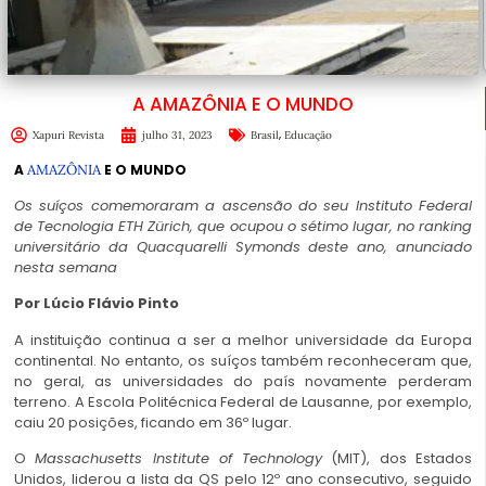
A AMAZÔNIA E O MUNDO
,
Xapuri Revista
julho 31, 2023
Brasil
Educação
A
AMAZÔNIA
E O MUNDO
Os suíços comemoraram a ascensão do seu Instituto Federal
de Tecnologia ETH Zürich, que ocupou o sétimo lugar, no ranking
universitário da
Quacquarelli Symonds
deste ano, anunciado
nesta semana
Por Lúcio Flávio Pinto
A instituição continua a ser a melhor universidade da Europa
continental. No entanto, os suíços também reconheceram que,
no geral, as universidades do país novamente perderam
terreno. A Escola Politécnica Federal de Lausanne, por exemplo,
caiu 20 posições, ficando em 36º lugar.
O
Massachusetts Institute of Technology
(MIT), dos Estados
Unidos, liderou a lista da QS pelo 12º ano consecutivo, seguido