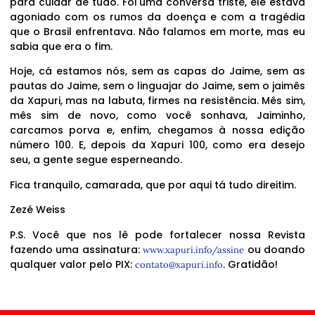
para cuidar de tudo. Foi uma conversa triste, ele estava
agoniado com os rumos da doença e com a tragédia
que o Brasil enfrentava. Não falamos em morte, mas eu
sabia que era o fim.
Hoje, cá estamos nós, sem as capas do Jaime, sem as
pautas do Jaime, sem o linguajar do Jaime, sem o jaimês
da Xapuri, mas na labuta, firmes na resistência. Mês sim,
mês sim de novo, como você sonhava, Jaiminho,
carcamos porva e, enfim, chegamos à nossa edição
número 100. E, depois da Xapuri 100, como era desejo
seu, a gente segue esperneando.
Fica tranquilo, camarada, que por aqui tá tudo direitim.
Zezé Weiss
P.S. Você que nos lê pode fortalecer nossa Revista
fazendo uma assinatura:
ou doando
www.xapuri.info/assine
qualquer valor pelo PIX:
. Gratidão!
contato@xapuri.info