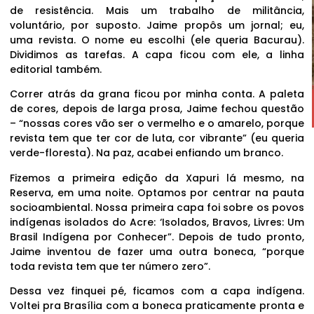
de resistência. Mais um trabalho de militância,
voluntário, por suposto. Jaime propôs um jornal; eu,
uma revista. O nome eu escolhi (ele queria Bacurau).
Dividimos as tarefas. A capa ficou com ele, a linha
editorial também.
Correr atrás da grana ficou por minha conta. A paleta
de cores, depois de larga prosa, Jaime fechou questão
– “nossas cores vão ser o vermelho e o amarelo, porque
revista tem que ter cor de luta, cor vibrante” (eu queria
verde-floresta). Na paz, acabei enfiando um branco.
Fizemos a primeira edição da Xapuri lá mesmo, na
Reserva, em uma noite. Optamos por centrar na pauta
socioambiental. Nossa primeira capa foi sobre os povos
indígenas isolados do Acre: ‘Isolados, Bravos, Livres: Um
Brasil Indígena por Conhecer”. Depois de tudo pronto,
Jaime inventou de fazer uma outra boneca, “porque
toda revista tem que ter número zero”.
Dessa vez finquei pé, ficamos com a capa indígena.
Voltei pra Brasília com a boneca praticamente pronta e