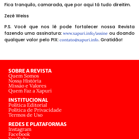
Fica tranquilo, camarada, que por aqui tá tudo direitim.
Zezé Weiss
P.S. Você que nos lê pode fortalecer nossa Revista
fazendo uma assinatura:
ou doando
www.xapuri.info/assine
qualquer valor pelo PIX:
. Gratidão!
contato@xapuri.info
SOBRE A REVISTA
Quem Somos
Nossa História
Missão e Valores
Quem Faz a Xapuri
INSTITUCIONAL
Política Editorial
Política de Privacidade
Termos de Uso
REDES E PLATAFORMAS
Instagram
Facebook