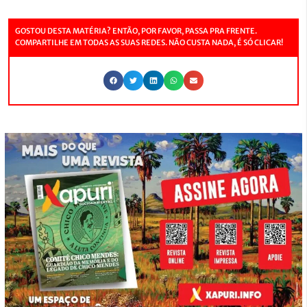
GOSTOU DESTA MATÉRIA? ENTÃO, POR FAVOR, PASSA PRA FRENTE.
COMPARTILHE EM TODAS AS SUAS REDES. NÃO CUSTA NADA, É SÓ CLICAR!