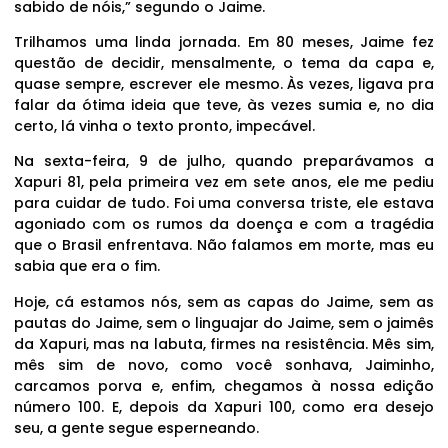
sabido de nóis,” segundo o Jaime.
Trilhamos uma linda jornada. Em 80 meses, Jaime fez
questão de decidir, mensalmente, o tema da capa e,
quase sempre, escrever ele mesmo. Às vezes, ligava pra
falar da ótima ideia que teve, às vezes sumia e, no dia
certo, lá vinha o texto pronto, impecável.
Na sexta-feira, 9 de julho, quando preparávamos a
Xapuri 81, pela primeira vez em sete anos, ele me pediu
para cuidar de tudo. Foi uma conversa triste, ele estava
agoniado com os rumos da doença e com a tragédia
que o Brasil enfrentava. Não falamos em morte, mas eu
sabia que era o fim.
Hoje, cá estamos nós, sem as capas do Jaime, sem as
pautas do Jaime, sem o linguajar do Jaime, sem o jaimês
da Xapuri, mas na labuta, firmes na resistência. Mês sim,
mês sim de novo, como você sonhava, Jaiminho,
carcamos porva e, enfim, chegamos à nossa edição
número 100. E, depois da Xapuri 100, como era desejo
seu, a gente segue esperneando.