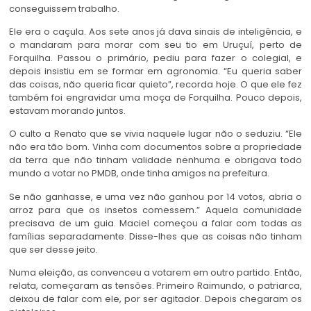
conseguissem trabalho.
Ele era o caçula. Aos sete anos já dava sinais de inteligência, e
o mandaram para morar com seu tio em Uruçuí, perto de
Forquilha. Passou o primário, pediu para fazer o colegial, e
depois insistiu em se formar em agronomia. “Eu queria saber
das coisas, não queria ficar quieto”, recorda hoje. O que ele fez
também foi engravidar uma moça de Forquilha. Pouco depois,
estavam morando juntos.
O culto a Renato que se vivia naquele lugar não o seduziu. “Ele
não era tão bom. Vinha com documentos sobre a propriedade
da terra que não tinham validade nenhuma e obrigava todo
mundo a votar no PMDB, onde tinha amigos na prefeitura.
Se não ganhasse, e uma vez não ganhou por 14 votos, abria o
arroz para que os insetos comessem.” Aquela comunidade
precisava de um guia. Maciel começou a falar com todas as
famílias separadamente. Disse-lhes que as coisas não tinham
que ser desse jeito.
Numa eleição, as convenceu a votarem em outro partido. Então,
relata, começaram as tensões. Primeiro Raimundo, o patriarca,
deixou de falar com ele, por ser agitador. Depois chegaram os