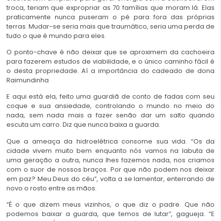
troca, teriam que expropriar as 70 famílias que moram lá. Elas
praticamente nunca puseram o pé para fora das próprias
terras. Mudar-se seria mais que traumático, seria uma perda de
tudo o que é mundo para eles.
O ponto-chave é não deixar que se aproximem da cachoeira
para fazerem estudos de viabilidade, e o único caminho fácil é
o desta propriedade. Aí a importância do cadeado de dona
Raimundinha
E aqui está ela, feito uma guardiã de conto de fadas com seu
coque e sua ansiedade, controlando o mundo no meio do
nada, sem nada mais a fazer senão dar um salto quando
escuta um carro. Diz que nunca baixa a guarda.
Que a ameaça da hidroelétrica consome sua vida. “Os da
cidade vivem muito bem enquanto nós vamos na labuta de
uma geração a outra, nunca lhes fazemos nada, nos criamos
com o suor de nossos braços. Por que não podem nos deixar
em paz? Meu Deus do céu”, volta a se lamentar, enterrando de
novo o rosto entre as mãos.
“É o que dizem meus vizinhos, o que diz o padre. Que não
podemos baixar a guarda, que temos de lutar”, gagueja. “E