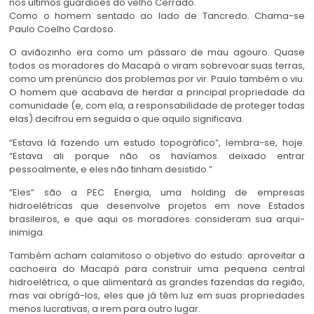
nos últimos guardiões do velho Cerrado.
Como o homem sentado ao lado de Tancredo. Chama-se
Paulo Coelho Cardoso.
O aviãozinho era como um pássaro de mau agouro. Quase
todos os moradores do Macapá o viram sobrevoar suas terras,
como um prenúncio dos problemas por vir. Paulo também o viu.
O homem que acabava de herdar a principal propriedade da
comunidade (e, com ela, a responsabilidade de proteger todas
elas) decifrou em seguida o que aquilo significava.
“Estava lá fazendo um estudo topográfico”, lembra-se, hoje.
“Estava ali porque não os havíamos deixado entrar
pessoalmente, e eles não tinham desistido.”
“Eles” são a PEC Energia, uma holding de empresas
hidroelétricas que desenvolve projetos em nove Estados
brasileiros, e que aqui os moradores consideram sua arqui-
inimiga.
Também acham calamitoso o objetivo do estudo: aproveitar a
cachoeira do Macapá para construir uma pequena central
hidroelétrica, o que alimentará as grandes fazendas da região,
mas vai obrigá-los, eles que já têm luz em suas propriedades
menos lucrativas, a irem para outro lugar.