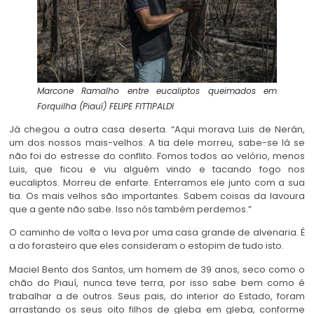
Marcone Ramalho entre eucaliptos queimados em
Forquilha (Piauí)
FELIPE FITTIPALDI
Já chegou a outra casa deserta. “Aqui morava Luis de Nerán,
um dos nossos mais-velhos. A tia dele morreu, sabe-se lá se
não foi do estresse do conflito. Fomos todos ao velório, menos
Luis, que ficou e viu alguém vindo e tacando fogo nos
eucaliptos. Morreu de enfarte. Enterramos ele junto com a sua
tia. Os mais velhos são importantes. Sabem coisas da lavoura
que a gente não sabe. Isso nós também perdemos.”
O caminho de volta o leva por uma casa grande de alvenaria. É
a do forasteiro que eles consideram o estopim de tudo isto.
Maciel Bento dos Santos, um homem de 39 anos, seco como o
chão do Piauí, nunca teve terra, por isso sabe bem como é
trabalhar a de outros. Seus pais, do interior do Estado, foram
arrastando os seus oito filhos de gleba em gleba, conforme