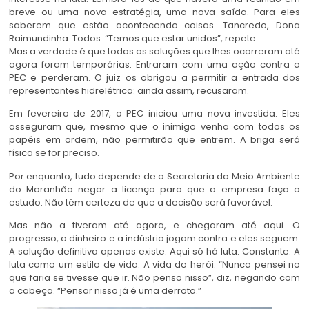
breve ou uma nova estratégia, uma nova saída. Para eles
saberem que estão acontecendo coisas. Tancredo, Dona
Raimundinha. Todos. “Temos que estar unidos”, repete.
Mas a verdade é que todas as soluções que lhes ocorreram até
agora foram temporárias. Entraram com uma ação contra a
PEC e perderam. O juiz os obrigou a permitir a entrada dos
representantes hidrelétrica: ainda assim, recusaram.
Em fevereiro de 2017, a PEC iniciou uma nova investida. Eles
asseguram que, mesmo que o inimigo venha com todos os
papéis em ordem, não permitirão que entrem. A briga será
física se for preciso.
Por enquanto, tudo depende de a Secretaria do Meio Ambiente
do Maranhão negar a licença para que a empresa faça o
estudo. Não têm certeza de que a decisão será favorável.
Mas não a tiveram até agora, e chegaram até aqui. O
progresso, o dinheiro e a indústria jogam contra e eles seguem.
A solução definitiva apenas existe. Aqui só há luta. Constante. A
luta como um estilo de vida. A vida do herói. “Nunca pensei no
que faria se tivesse que ir. Não penso nisso”, diz, negando com
a cabeça. “Pensar nisso já é uma derrota.”