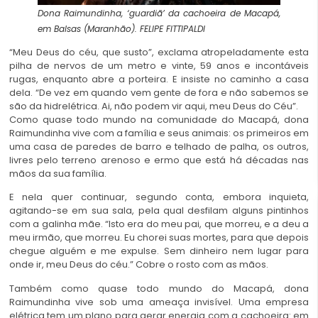
Dona Raimundinha, ‘guardiã’ da cachoeira de Macapá,
em Balsas (Maranhão).
FELIPE FITTIPALDI
“Meu Deus do céu, que susto”, exclama atropeladamente esta
pilha de nervos de um metro e vinte, 59 anos e incontáveis
rugas, enquanto abre a porteira. E insiste no caminho a casa
dela. “De vez em quando vem gente de fora e não sabemos se
são da hidrelétrica. Ai, não podem vir aqui, meu Deus do Céu”.
Como quase todo mundo na comunidade do Macapá, dona
Raimundinha vive com a família e seus animais: os primeiros em
uma casa de paredes de barro e telhado de palha, os outros,
livres pelo terreno arenoso e ermo que está há décadas nas
mãos da sua família.
E nela quer continuar, segundo conta, embora inquieta,
agitando-se em sua sala, pela qual desfilam alguns pintinhos
com a galinha mãe. “Isto era do meu pai, que morreu, e a deu a
meu irmão, que morreu. Eu chorei suas mortes, para que depois
chegue alguém e me expulse. Sem dinheiro nem lugar para
onde ir, meu Deus do céu.” Cobre o rosto com as mãos.
Também como quase todo mundo do Macapá, dona
Raimundinha vive sob uma ameaça invisível. Uma empresa
elétrica tem um plano para gerar energia com a cachoeira: em