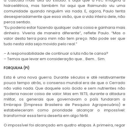
a cascata mais alta do Estado. É aqui que a PEC imagina a
hidroelétrica, mas também foi aqui que Raimundo viu uma
comunidade quando ninguém via nada. E, agora, Paulo tenta
desesperadamente que essa visão, que a vida inteira dele, não
perca sentido.
“Eu poderia estar fazendo qualquer outra coisa e ganharia mais
dinheiro. Viveria de maneira diferente”, reflete Paulo. “Mas o
valor desta terra para mim não tem preço. Não pode ser que
tudo nesta vida seja movido pelo real.”
– A responsabilidade de continuar a luta não te cansa?
– Temos que levar em consideração que… Bem… Sim.
FORQUILHA (PI)
Esta é uma nova guerra. Durante séculos e até relativamente
pouco tempo atrás, o consenso mundial era de que o Cerrado
não valia nada. Que daquele solo ácido e sem nutrientes não
poderia nascer coisa de valor. Mas em 1973, durante a ditadura
militar, os generais que governavam o país fundaram a
Embrapa (Empresa Brasileira de Pesquisa Agropecuária) e
estabeleceram como prioridade alcançar o impossível:
transformar essa terra deserta em algo fértil.
O impossível foi alcançado em quatro etapas. A primeira, regar