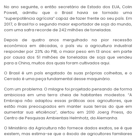
No ano seguinte, o então secretário de Estado dos EUA, Colin
Powell, admitiu que o Brasil havia se tornado uma
“superpotência agrícola” capaz de fazer frente ao seu país. Em
2017, o Brasil foi o segundo maior exportador de soja do mundo,
com uma safra recorde de 242 milhões de toneladas.
Depois de quatro anos mergulhado na pior recessão
econômica em décadas, o país viu a agricultura industrial
responder por 23% do PIB, o maior peso em 13 anos: em parte
por causa dos 51 milhões de toneladas de soja que vendeu
para a China, muitos dos quais foram cultivados aqui.
O Brasil é um país engatado às suas próprias colheitas, e o
Cerrado é uma peça fundamental desse maquinário.
Com um problema. O milagre foi projetado pensando de forma
ambiciosa em uma terra cheia de habitantes modestos. “A
Embrapa não adaptou essas práticas aos agricultores, que
estão mais preocupados em manter suas terras do que em
aumentar sua eficiência”, alertou em 2010 Joerg Priess, do
Centro de Pesquisas Ambientais Helmhotz, da Alemanha.
O Ministério da Agricultura não fornece dados exatos, se é que
existem, mas estima-se que o êxodo de agricultores familiares