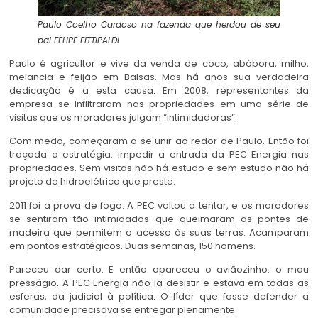
Paulo Coelho Cardoso na fazenda que herdou de seu
pai
FELIPE FITTIPALDI
Paulo é agricultor e vive da venda de coco, abóbora, milho,
melancia e feijão em Balsas. Mas há anos sua verdadeira
dedicação é a esta causa. Em 2008, representantes da
empresa se infiltraram nas propriedades em uma série de
visitas que os moradores julgam “intimidadoras”.
Com medo, começaram a se unir ao redor de Paulo. Então foi
traçada a estratégia: impedir a entrada da PEC Energia nas
propriedades. Sem visitas não há estudo e sem estudo não há
projeto de hidroelétrica que preste.
2011 foi a prova de fogo. A PEC voltou a tentar, e os moradores
se sentiram tão intimidados que queimaram as pontes de
madeira que permitem o acesso às suas terras. Acamparam
em pontos estratégicos. Duas semanas, 150 homens.
Pareceu dar certo. E então apareceu o aviãozinho: o mau
presságio. A PEC Energia não ia desistir e estava em todas as
esferas, da judicial à política. O líder que fosse defender a
comunidade precisava se entregar plenamente.