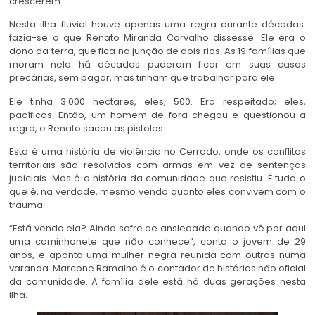
crescerem.
Nesta ilha fluvial houve apenas uma regra durante décadas:
fazia-se o que Renato Miranda Carvalho dissesse. Ele era o
dono da terra, que fica na junção de dois rios. As 19 famílias que
moram nela há décadas puderam ficar em suas casas
precárias, sem pagar, mas tinham que trabalhar para ele.
Ele tinha 3.000 hectares, eles, 500. Era respeitado; eles,
pacíficos. Então, um homem de fora chegou e questionou a
regra, e Renato sacou as pistolas.
Esta é uma história de violência no Cerrado, onde os conflitos
territoriais são resolvidos com armas em vez de sentenças
judiciais. Mas é a história da comunidade que resistiu. É tudo o
que é, na verdade, mesmo vendo quanto eles convivem com o
trauma.
“Está vendo ela? Ainda sofre de ansiedade quando vê por aqui
uma caminhonete que não conhece”, conta o jovem de 29
anos, e aponta uma mulher negra reunida com outras numa
varanda. Marcone Ramalho é o contador de histórias não oficial
da comunidade. A família dele está há duas gerações nesta
ilha.