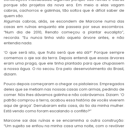
porque são projetos da nova era. Em meio a elas vagam
cabras, cachorros e galinhas, tão soltos que é difícil saber de
quem são.
Algumas cabras, aliás, se escondem de Marcone numa das
casas em ruínas enquanto ele passeia por seus escombros.
“Num dia de 2010, Renato começou a plantar eucalipto”,
recorda. “Eu nunca tinha visto aquela árvore antes, e não
entendia nada.
‘O que será isto, que fruta será que ela dá?’ Porque sempre
comemos o qie sai da terra. Depois entendi que essas árvores
eram uma praga, que ele tinha plantado para que chupassem
a nossa água. O rio secou. Era pelo desenvolvimento do Brasil,
diziam.
Pouco depois começaram a chegar os pistoleiros. Empregados
deles que se metiam nas nossas casas com armas, pedindo de
comer. Nós lhes dávamos galinha e não cobrávamos. Diziam: ‘O
patrão comprou a terra, acabou essa história de vocês viverem
aqui de graça’. Derrubaram esta casa, do tio da minha mulher.
Está vendo como foram escalando o conflito?”
Marcone sai das ruínas e se encaminha a outra construção:
“Um sujeito se enfiou na minha casa uma noite, com o revólver