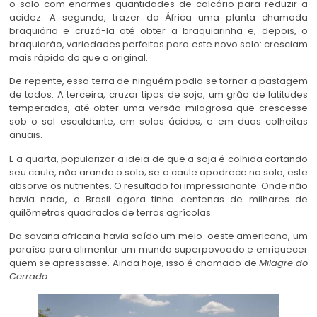
o solo com enormes quantidades de calcário para reduzir a
acidez. A segunda, trazer da África uma planta chamada
braquiária e cruzá-la até obter a braquiarinha e, depois, o
braquiarão, variedades perfeitas para este novo solo: cresciam
mais rápido do que a original.
De repente, essa terra de ninguém podia se tornar a pastagem
de todos. A terceira, cruzar tipos de soja, um grão de latitudes
temperadas, até obter uma versão milagrosa que crescesse
sob o sol escaldante, em solos ácidos, e em duas colheitas
anuais.
E a quarta, popularizar a ideia de que a soja é colhida cortando
seu caule, não arando o solo; se o caule apodrece no solo, este
absorve os nutrientes. O resultado foi impressionante. Onde não
havia nada, o Brasil agora tinha centenas de milhares de
quilômetros quadrados de terras agrícolas.
Da savana africana havia saído um meio-oeste americano, um
paraíso para alimentar um mundo superpovoado e enriquecer
quem se apressasse. Ainda hoje, isso é chamado de
Milagre do
Cerrado
.