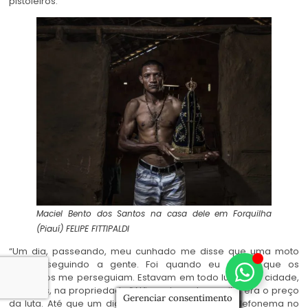
pistoleiros.
Maciel Bento dos Santos na casa dele em Forquilha
(Piauí)
FELIPE FITTIPALDI
“Um dia, passeando, meu cunhado me disse que uma moto
estava seguindo a gente. Foi quando eu soube que os
pistoleiros me perseguiam. Estavam em todo lugar, na cidade,
nas lojas, na propriedade.” Não se importou muito: era o preço
Gerenciar consentimento
da luta. Até que um dia, em 2015, recebeu um telefonema no