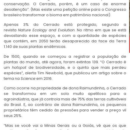
conservação. O Cerrado, porém, é um caso de enorme
desatenção”. (Mas existe uma petição online para o Congresso
brasileiro transformar o bioma em patrimônio nacional).
Apenas 3% do Cerrado está protegido, segundo a
revista
Nature Ecology and Evolution
. No ritmo em que se está
devastando esse espaço, e com a quantidade de espécies
que contém, em 2050 terão desaparecido da face da Terra
1.140 de suas plantas endêmicas.
De 1500, quando se começou a registrar a população de
plantas do mundo, até agora, foram extintas 139. “O Cerrado é
um
hotspot
de biodiversidade, e o quinto que mais perdeu
espécies”, alerta Tim Newbold, que publicou um artigo sobre o
tema na
Science
em 2016.
Como ocorre na propriedade de dona Raimundinha, o Cerrado
se transformou em um solo muito apetitoso para a
agroindústria, que já controla mais de 75% das terras cultiváveis
do Brasil. E, ao contrário de dona Raimundinha, os pequenos
proprietários têm cedido às pressões para vender a preço vil
seus 25%.
“Mas se você vai a Minas Gerais ou a Goiás, vê que os que