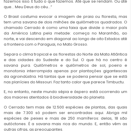
fazemos isso. É tudo o que fazemos. Até que se rendam. Ou até
que… Meu Deus do céu…”
O Brasil costuma evocar a imagem de praia ou floresta, mas
tem uma savana de dois milhões de quilômetros quadrados. O
chamado Cerrado é como uma faixa que divide o maior país
da América Latina pela metade: começa no Maranhão, ao
norte, e vai descendo em diagonal ao longo de oito Estados até
a fronteira com o Paraguai, no Mato Grosso.
Separa o clima tropical e as florestas do Norte da Mata Atlântica
e das cidades do Sudeste e do Sul. O que há no centro é
savana pura. Quilômetros e quilômetros de sol, poeira e
monotonia interrompida apenas por plantações gigantescas
da agroindústria. Há tantas que se poderia pensar que se está
nas planícies do Missouri. Faz tanto calor que parece Timbuctu.
E, no entanto, neste mundo sépia e áspero está ocorrendo um
dos maiores atentados à biodiversidade do planeta.
O Cerrado tem mais de 12.500 espécies de plantas, das quais
mais de 7.300 só podem ser encontradas aqui. Abriga mil
espécies de peixes e mais de 250 mamíferos: delas, 18 são
autóctones. É a savana mais rica do mundo. E, então vêm as
outras cifras, as preocupantes.