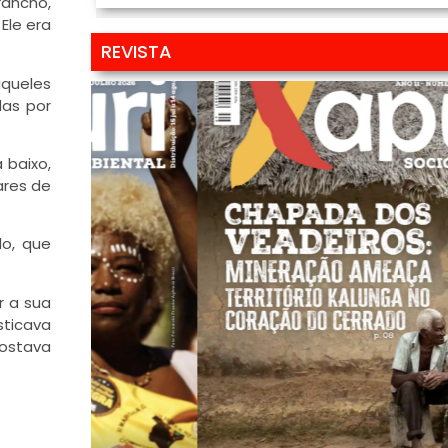
ancho,
Ele era
REVISTA
queles
das por
 baixo,
ares de
o, que
r a sua
sticava
costava