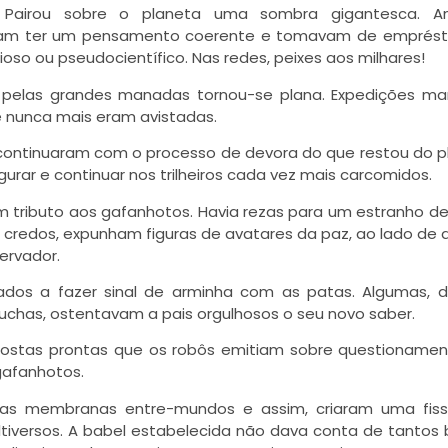
 Pairou sobre o planeta uma sombra gigantesca. A
uiam ter um pensamento coerente e tomavam de emprést
gioso ou pseudocientífico. Nas redes, peixes aos milhares!
a pelas grandes manadas tornou-se plana. Expedições ma
 nunca mais eram avistadas.
 continuaram com o processo de devora do que restou do p
urar e continuar nos trilheiros cada vez mais carcomidos.
am tributo aos gafanhotos. Havia rezas para um estranho d
os credos, expunham figuras de avatares da paz, ao lado de 
ervador.
nados a fazer sinal de arminha com as patas. Algumas,
chas, ostentavam a pais orgulhosos o seu novo saber.
spostas prontas que os robôs emitiam sobre questioname
gafanhotos.
m as membranas entre-mundos e assim, criaram uma fis
iversos. A babel estabelecida não dava conta de tantos