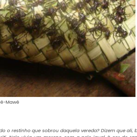
erê-Mawé
o o restinho que sobrou daquela vereda? Dizem que ali,