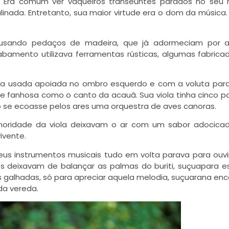
 Era comum ver vaqueiros transeuntes parados no seu r
inada. Entretanto, sua maior virtude era o dom da música. 
, usando pedaços de madeira, que já adormeciam por a
cabamento utilizava ferramentas rústicas, algumas fabrica
 Era usada apoiada no ombro esquerdo e com a voluta para
e fanhosa como o canto da acauã. Sua viola tinha cinco p
 se ecoasse pelos ares uma orquestra de aves canoras.
noridade da viola deixavam o ar com um sabor adocicad
ivente.
s instrumentos musicais tudo em volta parava para ouvi
os deixavam de balançar as palmas do buriti, suçuapara e
s galhadas, só para apreciar aquela melodia, suçuarana en
da vereda.