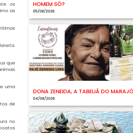
HOMEM SÓ?
nte os
imo as
05/08/2026
rítimas
laneta.
eus que
animais
 de uma
DONA ZENEIDA, A TABELIÃ DO MARAJ
04/08/2026
ntos de
sura no
 boatos