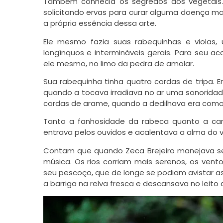
Também conhecia os segredos dos vegetais.
solicitando ervas para curar alguma doença mal
a própria essência dessa arte.
Ele mesmo fazia suas rabequinhas e violas
longínquos e intermináveis gerais. Para seu a
ele mesmo, no limo da pedra de amolar.
Sua rabequinha tinha quatro cordas de tripa.
quando a tocava irradiava no ar uma sonoridad
cordas de arame, quando a dedilhava era como
Tanto a fanhosidade da rabeca quanto a ca
entrava pelos ouvidos e acalentava a alma do v
Contam que quando Zeca Brejeiro manejava seu
música. Os rios corriam mais serenos, os vent
seu pescoço, que de longe se podiam avistar a
a barriga na relva fresca e descansava no leito 