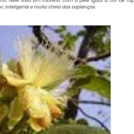
riti. Nele vivia um moreno com a pele igual à cor de ra
or, inteligente e muito cheio das sapienças.