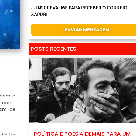
INSCREVA-ME PARA RECEBER O CORREIO
XAPURI
ENVIAR MENSAGEM
POSTS RECENTES
o bem o
a, como
ram de
POLÍTICA E POESIA DEMAIS PARA UM
a conta