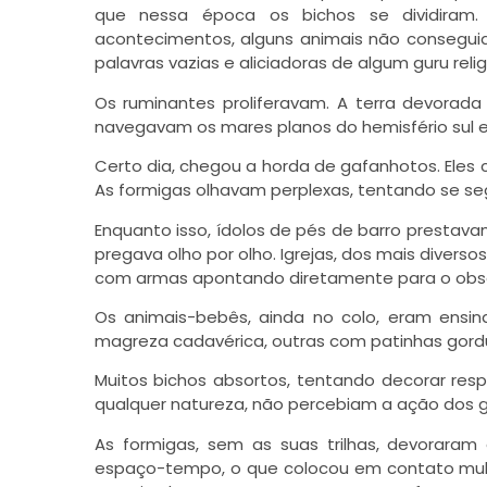
que nessa época os bichos se dividiram.
acontecimentos, alguns animais não conseg
palavras vazias e aliciadoras de algum guru reli
Os ruminantes proliferavam. A terra devorad
navegavam os mares planos do hemisfério sul e
Certo dia, chegou a horda de gafanhotos. Eles
As formigas olhavam perplexas, tentando se seg
Enquanto isso, ídolos de pés de barro prestav
pregava olho por olho. Igrejas, dos mais divers
com armas apontando diretamente para o obs
Os animais-bebês, ainda no colo, eram ensi
magreza cadavérica, outras com patinhas gordu
Muitos bichos absortos, tentando decorar re
qualquer natureza, não percebiam a ação dos 
As formigas, sem as suas trilhas, devorara
espaço-tempo, o que colocou em contato mult