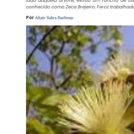
lado daquela árvore, existia um rancho de bu
conhecido como
Zeca Brejeiro
. Feroz trabalhad
Por
Altair Sales Barbosa