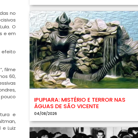
idas no
cisivos
Lula. O
ís e em
 efeito
, filme
nos 60,
essivas
ondres,
a pouco
IPUPIARA: MISTÉRIO E TERROR NAS
ÁGUAS DE SÃO VICENTE
04/08/2026
tura e
Altman,
 e Luiz