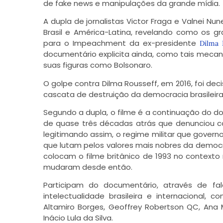
de fake news e manipulações da grande mídia.
A dupla de jornalistas Victor Fraga e Valnei Nu
Brasil e América-Latina, revelando como os g
para o Impeachment da ex-presidente
Dilma 
documentário explicita ainda, como tais meca
suas figuras como Bolsonaro.
O golpe contra Dilma Rousseff, em 2016, foi deci
cascata de destruição da democracia brasileira 
Segundo a dupla, o filme é a continuação do do
de quase três décadas atrás que denunciou c
legitimando assim, o regime militar que govern
que lutam pelos valores mais nobres da democraci
colocam o filme britânico de 1993 no context
mudaram desde então.
Participam do documentário, através de fa
intelectualidade brasileira e internacional, 
Altamiro Borges, Geoffrey Robertson QC, Ana Mi
Inácio Lula da Silva.