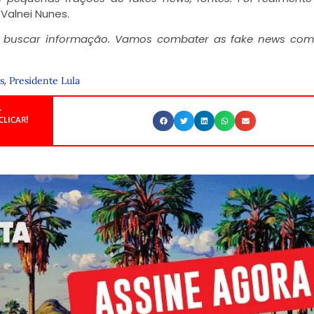
 Valnei Nunes.
as, buscar informação. Vamos combater as fake news co
,
s
Presidente Lula
.
CLICAR!