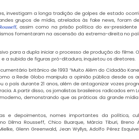
nes, investigam a longa tradição de golpes de estado ocorr
randes grupos de mídia, atrelados às fake news, foram de
, assim como na prisão política do ex-presidente 
Rousseff
nismos fomentaram na ascensão da extrema-direita no pa
sivo para a dupla iniciar o processo de produção do filme. O
e a subida de figuras pró-ditadura, inquietou os diretores.
cumentário britânico de 1993 “Muito Além do Cidadão Kane”
omo a Rede Globo manipula a opinião pública desde os a
ou o país durante 21 anos, além de antagonizar vozes progr
a. A partir disso, os jornalistas brasileiros radicados em L
o moderno, demonstrando que as práticas da grande mídi
las e depoimentos, nomes importantes da política, cul
como Dilma Rousseff, Chico Buarque, Márcia Tiburi, Breno 
elke, Glenn Greenwald, Jean Wyllys, Adolfo Pérez Esquivel