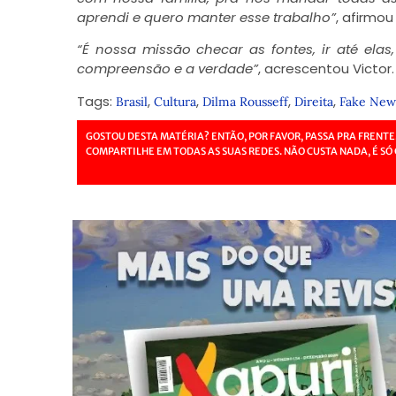
aprendi e quero manter esse trabalho”
, afirmou
“É nossa missão checar as fontes, ir até el
compreensão e a verdade”
, acrescentou Victor.
Tags:
,
,
,
,
Brasil
Cultura
Dilma Rousseff
Direita
Fake New
GOSTOU DESTA MATÉRIA? ENTÃO, POR FAVOR, PASSA PRA FRENTE
COMPARTILHE EM TODAS AS SUAS REDES. NÃO CUSTA NADA, É SÓ 