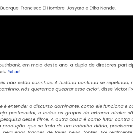
 Buarque, Francisco El Hombre, Josyara e Erika Nande.
Southbank, em maio deste ano, a dupla de diretores partic
pelo
Yahoo!
cês não estão sozinhas. A história continua se repetindo,
caminho. Nós queremos quebrar esse ciclo”
, disse Victor 
me é entender o discurso dominante, como ele funciona e 
eja pentecostal, e todos os grupos de extrema direita 
pesquisa desse filme. A outra coisa é como lutar contra 
 produção, que se trata de um trabalho diário, precisamo
 pequenas frações de fakes news, fontes. Foi realment