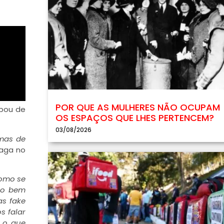
POR QUE AS MULHERES NÃO OCUPAM
ipou de
OS ESPAÇOS QUE LHES PERTENCEM?
03/08/2026
 mas de
Fraga no
como se
são bem
as fake
s falar
e o que