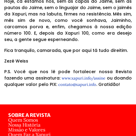
Hoje, cá estamos nós, sem as capas do Jaime, sem as
pautas do Jaime, sem o linguajar do Jaime, sem o jaimês
da Xapuri, mas na labuta, firmes na resistência. Mês sim,
mês sim de novo, como você sonhava, Jaiminho,
carcamos porva e, enfim, chegamos à nossa edição
número 100. E, depois da Xapuri 100, como era desejo
seu, a gente segue esperneando.
Fica tranquilo, camarada, que por aqui tá tudo direitim.
Zezé Weiss
P.S. Você que nos lê pode fortalecer nossa Revista
fazendo uma assinatura:
ou doando
www.xapuri.info/assine
qualquer valor pelo PIX:
. Gratidão!
contato@xapuri.info
SOBRE A REVISTA
Quem Somos
Nossa História
Missão e Valores
Quem Faz a Xapuri