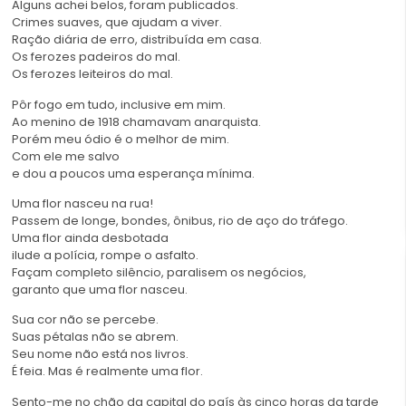
Alguns achei belos, foram publicados.
Crimes suaves, que ajudam a viver.
Ração diária de erro, distribuída em casa.
Os ferozes padeiros do mal.
Os ferozes leiteiros do mal.
Pôr fogo em tudo, inclusive em mim.
Ao menino de 1918 chamavam anarquista.
Porém meu ódio é o melhor de mim.
Com ele me salvo
e dou a poucos uma esperança mínima.
Uma flor nasceu na rua!
Passem de longe, bondes, ônibus, rio de aço do tráfego.
Uma flor ainda desbotada
ilude a polícia, rompe o asfalto.
Façam completo silêncio, paralisem os negócios,
garanto que uma flor nasceu.
Sua cor não se percebe.
Suas pétalas não se abrem.
Seu nome não está nos livros.
É feia. Mas é realmente uma flor.
Sento-me no chão da capital do país às cinco horas da tarde