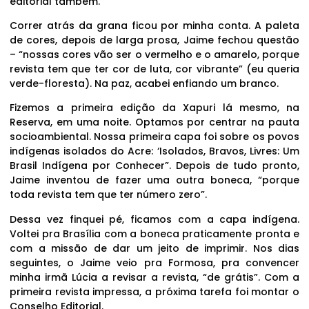
editorial também.
Correr atrás da grana ficou por minha conta. A paleta
de cores, depois de larga prosa, Jaime fechou questão
– “nossas cores vão ser o vermelho e o amarelo, porque
revista tem que ter cor de luta, cor vibrante” (eu queria
verde-floresta). Na paz, acabei enfiando um branco.
Fizemos a primeira edição da Xapuri lá mesmo, na
Reserva, em uma noite. Optamos por centrar na pauta
socioambiental. Nossa primeira capa foi sobre os povos
indígenas isolados do Acre: ‘Isolados, Bravos, Livres: Um
Brasil Indígena por Conhecer”. Depois de tudo pronto,
Jaime inventou de fazer uma outra boneca, “porque
toda revista tem que ter número zero”.
Dessa vez finquei pé, ficamos com a capa indígena.
Voltei pra Brasília com a boneca praticamente pronta e
com a missão de dar um jeito de imprimir. Nos dias
seguintes, o Jaime veio pra Formosa, pra convencer
minha irmã Lúcia a revisar a revista, “de grátis”. Com a
primeira revista impressa, a próxima tarefa foi montar o
Conselho Editorial.