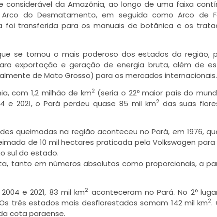
 considerável da Amazônia, ao longo de uma faixa cont
omo Arco do Desmatamento, em seguida como Arco de F
 foi transferida para os manuais de botânica e os trat
 que se tornou o mais poderoso dos estados da região, 
para exportação e geração de energia bruta, além de es
ialmente de Mato Grosso) para os mercados internacionais.
2
a, com 1,2 milhão de km
(seria o 22º maior país do mund
2
4 e 2021, o Pará perdeu quase 85 mil km
das suas flore
ndes queimadas na região aconteceu no Pará, em 1976, q
eimada de 10 mil hectares praticada pela Volkswagen para
 sul do estado.
sta, tanto em números absolutos como proporcionais, a par
2
004 e 2021, 83 mil km
aconteceram no Pará. No 2º luga
2
. Os três estados mais desflorestados somam 142 mil km
.
da cota paraense.