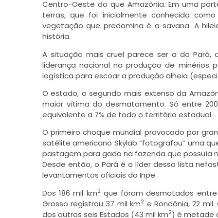
Centro-Oeste do que Amazônia. Em uma parte
terras, que foi inicialmente conhecida c
vegetação que predomina é a savana. A hileia
história.
A situação mais cruel parece ser a do Pará,
liderança nacional na produção de minérios 
logística para escoar a produção alheia (espec
O estado, o segundo mais extenso da Amazôni
maior vítima do desmatamento. Só entre 200
equivalente a 7% de todo o território estadual.
O primeiro choque mundial provocado por gra
satélite americano Skylab “fotografou” uma qu
pastagem para gado na fazenda que possuía no
Desde então, o Pará é o líder dessa lista nefa
levantamentos oficiais do Inpe.
2
Dos 186 mil km
que foram desmatados entre 2
2
Grosso registrou 37 mil km
e Rondônia, 22 mil
2
dos outros seis Estados (43 mil km
) é metade 