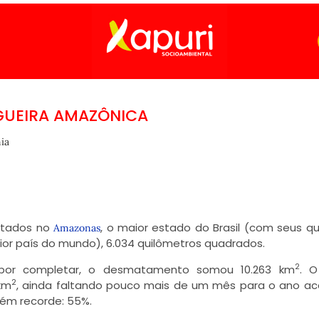
GUEIRA AMAZÔNICA
ia
atados no
, o maior estado do Brasil (com seus qu
Amazonas
ior país do mundo), 6.034 quilômetros quadrados.
2
por completar, o desmatamento somou 10.263 km
. O
2
km
, ainda faltando pouco mais de um mês para o ano ac
bém recorde: 55%.