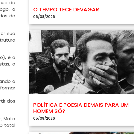
ínua de
O TEMPO TECE DEVAGAR
ogo, a
ados de
06/08/2026
por sua
trutura
o), é a
stas, o
uando o
 formar
tir dos
POLÍTICA E POESIA DEMAIS PARA UM
HOMEM SÓ?
r, Mato
05/08/2026
 O total