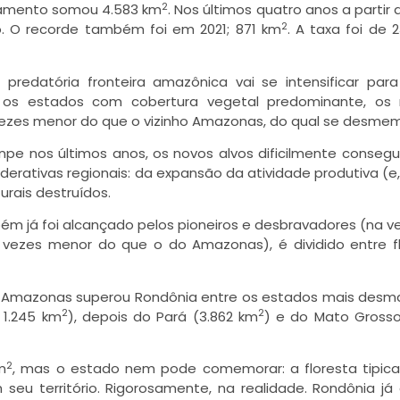
2
atamento somou 4.583 km
. Nos últimos quatro anos a partir 
2
o. O recorde também foi em 2021; 871 km
. A taxa foi de
edatória fronteira amazônica vai se intensificar par
 os estados com cobertura vegetal predominante, os
 vezes menor do que o vizinho Amazonas, do qual se desme
pe nos últimos anos, os novos alvos dificilmente consegu
derativas regionais: da expansão da atividade produtiva (e
urais destruídos.
ém já foi alcançado pelos pioneiros e desbravadores (na v
 vezes menor do que o do Amazonas), é dividido entre f
 o Amazonas superou Rondônia entre os estados mais des
2
2
 1.245 km
), depois do Pará (3.862 km
) e do Mato Grosso
2
m
, mas o estado nem pode comemorar: a floresta tipi
eu território. Rigorosamente, na realidade. Rondônia já