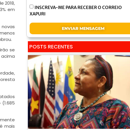
de 2018,
INSCREVA-ME PARA RECEBER O CORREIO
 23% em
XAPURI
a novas
ENVIAR MENSAGEM
 menos
mbrou.
POSTS RECENTES
irão se
, acima
erdade,
loresta
matados
 (1.685
camente
 é mais