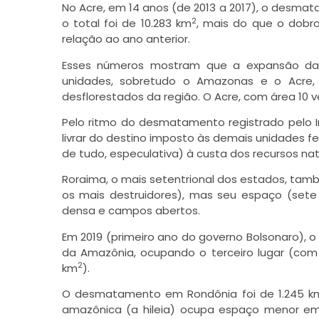
No Acre, em 14 anos (de 2013 a 2017), o desm
2
o total foi de 10.283 km
, mais do que o dobr
relação ao ano anterior.
Esses números mostram que a expansão da pr
unidades, sobretudo o Amazonas e o Acre,
desflorestados da região. O Acre, com área 10
Pelo ritmo do desmatamento registrado pelo In
livrar do destino imposto às demais unidades fe
de tudo, especulativa) à custa dos recursos nat
Roraima, o mais setentrional dos estados, tamb
os mais destruidores), mas seu espaço (sete
densa e campos abertos.
Em 2019 (primeiro ano do governo Bolsonaro),
da Amazônia, ocupando o terceiro lugar (com
2
km
).
O desmatamento em Rondônia foi de 1.245 k
amazônica (a hileia) ocupa espaço menor em s