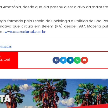
Amazônia, desde que ela passou a ser o alvo da maior fr
ólogo formado pela Escola de Sociologia e Política de São Pa
ernativa que circula em Belém (PA) desde 1987. Matéria pu
 em
.
www.amazoniareal.com.br
imadas
.
CLICAR!