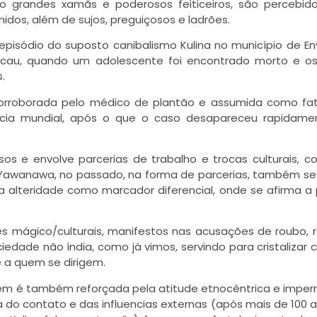
o grandes xamãs e poderosos feiticeiros, são percebid
idos, além de sujos, preguiçosos e ladrões.
episódio do suposto canibalismo Kulina no município de Env
cau, quando um adolescente foi encontrado morto e os
.
 corroborada pelo médico de plantão e assumida como fa
ncia mundial, após o que o caso desapareceu rapidame
s e envolve parcerias de trabalho e trocas culturais, 
 Yawanawa, no passado, na forma de parcerias, também se 
a alteridade como marcador diferencial, onde se afirma a 
es mágico/culturais, manifestos nas acusações de roubo, 
iedade não índia, como já vimos, servindo para cristalizar 
a quem se dirigem.
em é também reforçada pela atitude etnocêntrica e impe
 do contato e das influencias externas (após mais de 100 