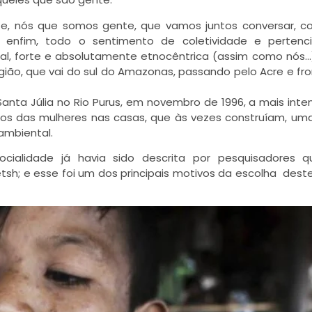
nte, nós que somos gente, que vamos juntos conversar, con
rer, enfim, todo o sentimento de coletividade e perten
al, forte e absolutamente etnocêntrica (assim como nós…),
ão, que vai do sul do Amazonas, passando pelo Acre e fro
Santa Júlia no Rio Purus, em novembro de 1996, a mais inte
tos das mulheres nas casas, que às vezes construíam, u
ambiental.
socialidade já havia sido descrita por pesquisadores 
tsh; e esse foi um dos principais motivos da escolha dest