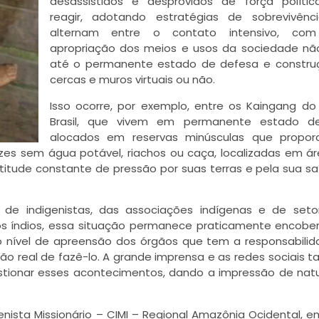
desassistidos e desprovidos de força polític
reagir, adotando estratégias de sobrevivênc
alternam entre o contato intensivo, com
apropriação dos meios e usos da sociedade não
até o permanente estado de defesa e constru
cercas e muros virtuais ou não.
Isso ocorre, por exemplo, entre os Kaingang do
Brasil, que vivem em permanente estado de 
alocados em reservas minúsculas que propor
zes sem água potável, riachos ou caça, localizadas em á
m atitude constante de pressão por suas terras e pela sua sa
 de indigenistas, das associações indígenas e de set
 índios, essa situação permanece praticamente encobe
o nível de apreensão dos órgãos que tem a responsabili
ão real de fazê-lo. A grande imprensa e as redes sociais
tionar esses acontecimentos, dando a impressão de natur
enista Missionário – CIMI – Regional Amazônia Ocidental, e