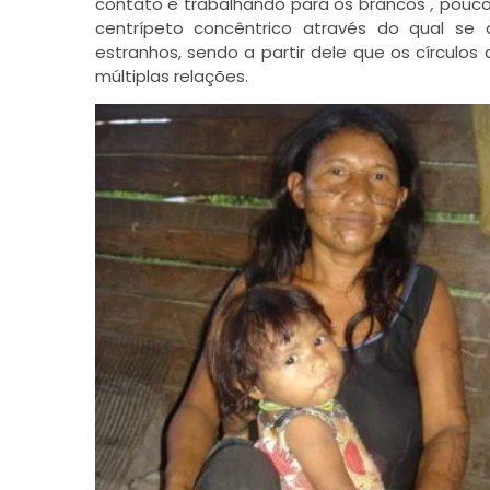
contato e trabalhando para os brancos
,
poucos
centrípeto concêntrico através do qual se 
estranhos, sendo a partir dele que os círculo
múltiplas relações.