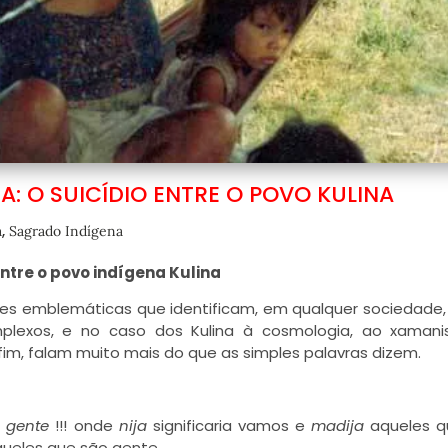
A: O SUICÍDIO ENTRE O POVO KULINA
,
a
Sagrado Indígena
entre o povo indígena Kulina
ses emblemáticas que identificam, em qualquer sociedade,
lexos, e no caso dos Kulina à cosmologia, ao xamani
nfim, falam muito mais do que as simples palavras dizem.
, gente
!!! onde
nija
significaria vamos e
madija
aqueles q
queles que são gente.