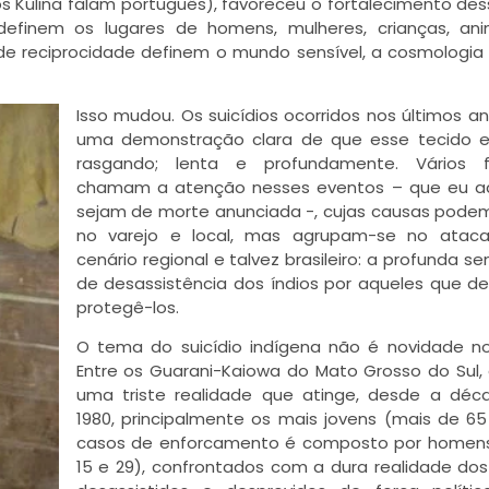
 Kulina falam português), favoreceu o fortalecimento des
definem os lugares de homens, mulheres, crianças, an
s de reciprocidade definem o mundo sensível, a cosmologia
Isso mudou. Os suicídios ocorridos nos últimos a
uma demonstração clara de que esse tecido e
rasgando; lenta e profundamente. Vários f
chamam a atenção nesses eventos – que eu ac
sejam de morte anunciada -, cujas causas podem
no varejo e local, mas agrupam-se no atac
cenário regional e talvez brasileiro: a profunda s
de desassistência dos índios por aqueles que d
protegê-los.
O tema do suicídio indígena não é novidade no 
Entre os Guarani-Kaiowa do Mato Grosso do Sul,
uma triste realidade que atinge, desde a déc
1980, principalmente os mais jovens (mais de 6
casos de enforcamento é composto por homens
15 e 29), confrontados com a dura realidade do