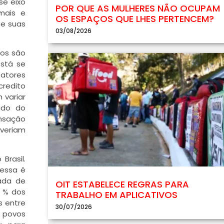
se eixo
POR QUE AS MULHERES NÃO OCUPAM
imais e
OS ESPAÇOS QUE LHES PERTENCEM?
 e suas
03/08/2026
nos são
stá se
atores
redito
 variar
ado do
ensação
everiam
Brasil.
 essa é
ada de
OIT ESTABELECE REGRAS PARA
5 % dos
TRABALHO EM APLICATIVOS
 entre
30/07/2026
s povos