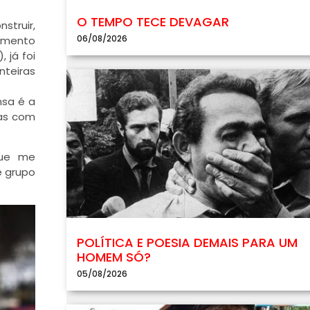
O TEMPO TECE DEVAGAR
struir,
06/08/2026
cimento
 já foi
nteiras
nsa é a
mas com
que me
e grupo
POLÍTICA E POESIA DEMAIS PARA UM
HOMEM SÓ?
05/08/2026