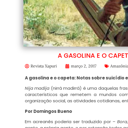
A GASOLINA E O CAPET
Revista Xapuri
março 2, 2017
Amazôni
A gasolina e o capeta: Notas sobre suicídio 
Nija madija
(nirrá madirrá) é uma daquelas fra
característicos que remetem a mundos comp
organização social, as atividades cotidianas, e
Por Domingos Bueno
Em acreanês poderia ser traduzido por –
Bora
gente, a própria gente, e por extensão todos a