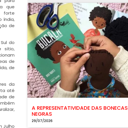
a para
ia que
 forte
 índia,
ção de
 Sul do
sítio,
cionam
reas de
ída, de
ores da
rta até
dade de
 também
A REPRESENTATIVIDADE DAS BONECAS
alizar,
NEGRAS
29/07/2026
m Julho