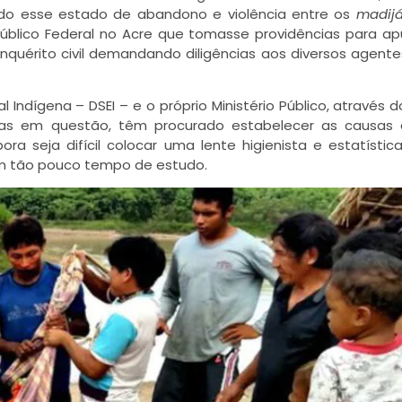
ndo esse estado de abandono e violência entre os
madij
 Público Federal no Acre que tomasse providências para a
inquérito civil demandando diligências aos diversos agente
al Indígena – DSEI – e o próprio Ministério Público, através 
eias em questão, têm procurado estabelecer as causas 
a seja difícil colocar uma lente higienista e estatístic
om tão pouco tempo de estudo.