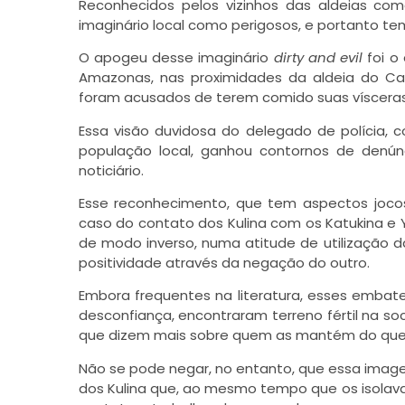
Reconhecidos pelos vizinhos das aldeias com
imaginário local como perigosos, e portanto tem
O apogeu desse imaginário
dirty and evil
foi o 
Amazonas, nas proximidades da aldeia do Ca
foram acusados de terem comido suas vísceras
Essa visão duvidosa do delegado de polícia,
população local, ganhou contornos de denú
noticiário.
Esse reconhecimento, que tem aspectos jocoso
caso do contato dos Kulina com os Katukina e
de modo inverso, numa atitude de utilização d
positividade através da negação do outro.
Embora frequentes na literatura, esses embat
desconfiança, encontraram terreno fértil na soc
que dizem mais sobre quem as mantém do que 
Não se pode negar, no entanto, que essa imag
dos Kulina que, ao mesmo tempo que os isolava