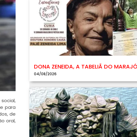
DONA ZENEIDA, A TABELIÃ DO MARAJ
04/08/2026
social,
 e para
dos, de
o oral,