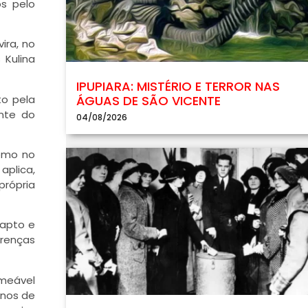
os pelo
ira, no
 Kulina
IPUPIARA: MISTÉRIO E TERROR NAS
to pela
ÁGUAS DE SÃO VICENTE
nte do
04/08/2026
como no
aplica,
própria
rapto e
crenças
rmeável
anos de