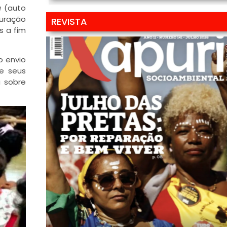
á
(auto
puração
REVISTA
s a fim
do envio
e seus
a sobre