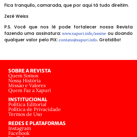
Fica tranquilo, camarada, que por aqui tá tudo direitim.
Zezé Weiss
P.S. Você que nos lê pode fortalecer nossa Revista
fazendo uma assinatura:
ou doando
www.xapuri.info/assine
qualquer valor pelo PIX:
. Gratidão!
contato@xapuri.info
SOBRE A REVISTA
Quem Somos
Nossa História
Missão e Valores
Quem Faz a Xapuri
INSTITUCIONAL
Política Editorial
Política de Privacidade
Termos de Uso
REDES E PLATAFORMAS
Instagram
Facebook