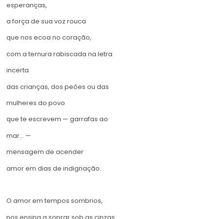
esperanças,
a força de sua voz rouca
que nos ecoa no coração,
com a ternura rabiscada na letra
incerta
das crianças, dos peões ou das
mulheres do povo
que te escrevem — garrafas ao
mar… —
mensagem de acender
amor em dias de indignação.
O amor em tempos sombrios,
nos ensina a soprar sob as cinzas