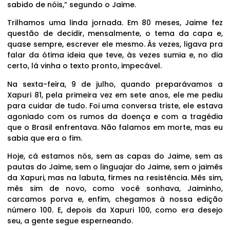
sabido de nóis,” segundo o Jaime.
Trilhamos uma linda jornada. Em 80 meses, Jaime fez
questão de decidir, mensalmente, o tema da capa e,
quase sempre, escrever ele mesmo. Às vezes, ligava pra
falar da ótima ideia que teve, às vezes sumia e, no dia
certo, lá vinha o texto pronto, impecável.
Na sexta-feira, 9 de julho, quando preparávamos a
Xapuri 81, pela primeira vez em sete anos, ele me pediu
para cuidar de tudo. Foi uma conversa triste, ele estava
agoniado com os rumos da doença e com a tragédia
que o Brasil enfrentava. Não falamos em morte, mas eu
sabia que era o fim.
Hoje, cá estamos nós, sem as capas do Jaime, sem as
pautas do Jaime, sem o linguajar do Jaime, sem o jaimês
da Xapuri, mas na labuta, firmes na resistência. Mês sim,
mês sim de novo, como você sonhava, Jaiminho,
carcamos porva e, enfim, chegamos à nossa edição
número 100. E, depois da Xapuri 100, como era desejo
seu, a gente segue esperneando.