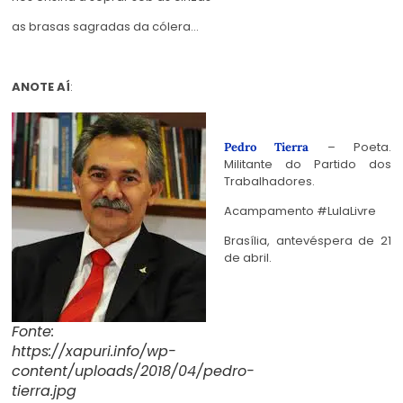
as brasas sagradas da cólera…
ANOTE AÍ
:
– Poeta.
Pedro Tierra
Militante do Partido dos
Trabalhadores.
Acampamento #LulaLivre
Brasília, antevéspera de 21
de abril.
Fonte:
https://xapuri.info/wp-
content/uploads/2018/04/pedro-
tierra.jpg