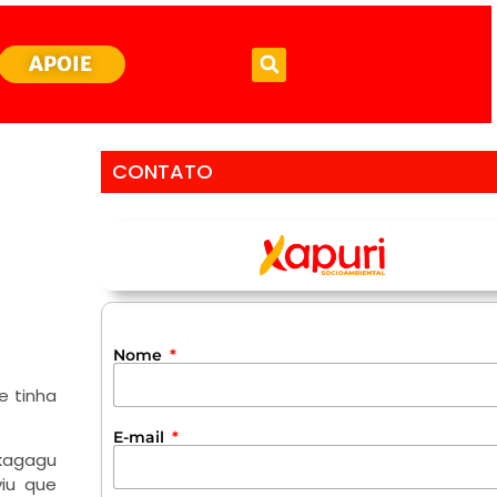
APOIE
CONTATO
Nome
e tinha
E-mail
kagagu
iu que