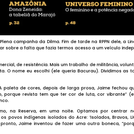
Plena campanha da Dilma. Fim de tarde na RPPN dele, a Lin
r sobre a falta que fazia termos acesso a um veículo inde
ial, de resistência. Mais um trabalho de militância, volunt
ta. O nome eu escolhi (ele queria Bacurau). Dividimos as ta
A paleta de cores, depois de larga prosa, Jaime fechou q
 porque revista tem que ter cor de luta, cor vibrante” (e
nco.
smo, na Reserva, em uma noite. Optamos por centrar 
os povos indígenas isolados do Acre: ‘Isolados, Bravos, Li
o pronto, Jaime inventou de fazer uma outra boneca, “por