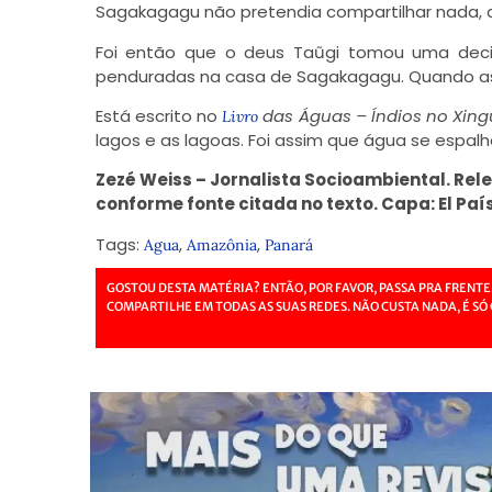
Sagakagagu não pretendia compartilhar nada, qu
Foi então que o deus Taũgi tomou uma deci
penduradas na casa de Sagakagagu. Quando as
Está escrito no
das Águas – Índios no Xing
Livro
lagos e as lagoas. Foi assim que água se espalho
Zezé Weiss – Jornalista Socioambiental. Re
conforme fonte citada no texto. Capa: El País
Tags:
,
,
Agua
Amazônia
Panará
GOSTOU DESTA MATÉRIA? ENTÃO, POR FAVOR, PASSA PRA FRENTE
COMPARTILHE EM TODAS AS SUAS REDES. NÃO CUSTA NADA, É SÓ 