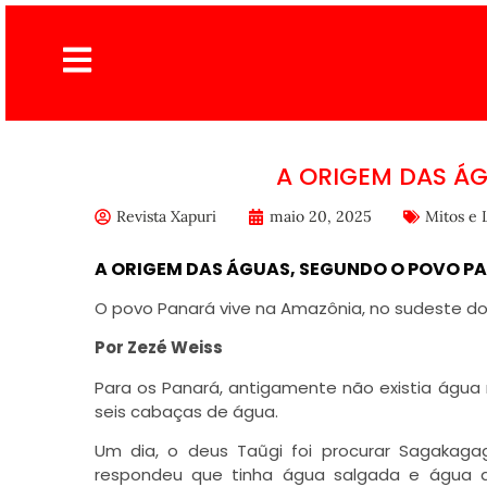
A ORIGEM DAS Á
Revista Xapuri
maio 20, 2025
Mitos e 
A ORIGEM DAS ÁGUAS, SEGUNDO O POVO P
O povo Panará vive na Amazônia, no sudeste do
Por Zezé Weiss
Para os Panará, antigamente não existia águ
seis cabaças de água.
Um dia, o deus Taũgi foi procurar Sagakag
respondeu que tinha água salgada e água 