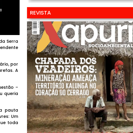
REVISTA
da Serra
pendente
ário, por
refas. A
uestão –
u queria
na pauta
vres: Um
que toda