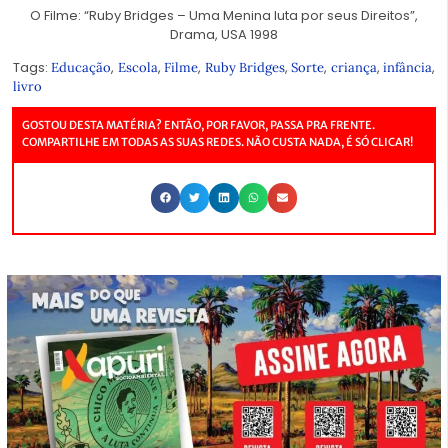
O Filme: “Ruby Bridges – Uma Menina luta por seus Direitos”,
Drama, USA 1998
Tags:
,
,
,
,
,
,
,
Educação
Escola
Filme
Ruby Bridges
Sorte
criança
infância
livro
GOSTOU DESTA MATÉRIA? ENTÃO, POR FAVOR, PASSA PRA FRENTE.
COMPARTILHE EM TODAS AS SUAS REDES. NÃO CUSTA NADA, É SÓ CLICAR!