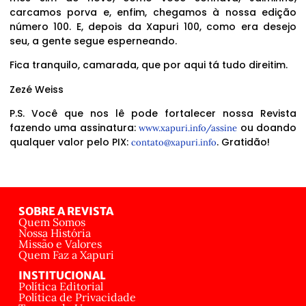
carcamos porva e, enfim, chegamos à nossa edição
número 100. E, depois da Xapuri 100, como era desejo
seu, a gente segue esperneando.
Fica tranquilo, camarada, que por aqui tá tudo direitim.
Zezé Weiss
P.S. Você que nos lê pode fortalecer nossa Revista
fazendo uma assinatura:
ou doando
www.xapuri.info/assine
qualquer valor pelo PIX:
. Gratidão!
contato@xapuri.info
SOBRE A REVISTA
Quem Somos
Nossa História
Missão e Valores
Quem Faz a Xapuri
INSTITUCIONAL
Política Editorial
Política de Privacidade