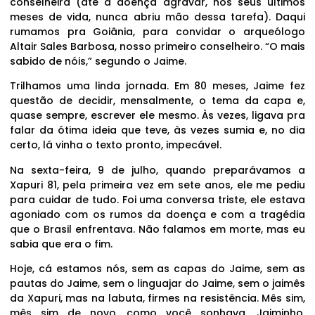
conselheira (até a doença agravar, nos seus últimos
meses de vida, nunca abriu mão dessa tarefa). Daqui
rumamos pra Goiânia, para convidar o arqueólogo
Altair Sales Barbosa, nosso primeiro conselheiro. “O mais
sabido de nóis,” segundo o Jaime.
Trilhamos uma linda jornada. Em 80 meses, Jaime fez
questão de decidir, mensalmente, o tema da capa e,
quase sempre, escrever ele mesmo. Às vezes, ligava pra
falar da ótima ideia que teve, às vezes sumia e, no dia
certo, lá vinha o texto pronto, impecável.
Na sexta-feira, 9 de julho, quando preparávamos a
Xapuri 81, pela primeira vez em sete anos, ele me pediu
para cuidar de tudo. Foi uma conversa triste, ele estava
agoniado com os rumos da doença e com a tragédia
que o Brasil enfrentava. Não falamos em morte, mas eu
sabia que era o fim.
Hoje, cá estamos nós, sem as capas do Jaime, sem as
pautas do Jaime, sem o linguajar do Jaime, sem o jaimês
da Xapuri, mas na labuta, firmes na resistência. Mês sim,
mês sim de novo, como você sonhava, Jaiminho,