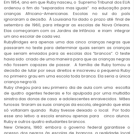
Em 1954, ano em que Ruby nasceu, o Supremo Tribunal dos EUA
ordenou o fim do “separados mas iguais” na educação para
crianças Africano-Americanas. Escolas no sul do país
ignoraram a decisão. À Louisiana foi dado o prazo até final de
setembro de 1960, para integrar as escolas de Nova Orleans.
Elas começariam com os Jardins de Infância e iriam integrar
um ano escolar de cada vez.
RubyBridges era apenas uma das cinco crianças negras que
passaram no teste para determinar quais seriam as crianças
que seriam enviados para as escolas dos “brancos”. O teste
havia sido criado de uma maneira para que as crianças negras
não fossem capazes de passar. A família de Ruby tomou a
decisão de lutar por seus direitos e inscreveu a pequena Ruby
no primeiro grau em uma escola toda branca. Ela seria a única
criança negra lá.
Ruby chegou para seu primeiro dia de aula com uma escolta
de quatro agentes federais e foi apulpada por uma multidão
sinistra das donas de casa e adolescentes enraivecidos. Mães
furiosas tiraram as suas crianças da escola, alegando que elas
só voltariam quando Ruby tivesse deixado o local. Por todo
esse ano letivo a escola ensinou apenas para cinco alunos.
Ruby e outros quatro estudantes brancos.
New Orleans, 1960: embora o governo federal garantisse o
acesso dos negros às escolas de brancos, a realidade local