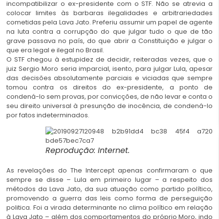
incompatibilizar o ex-presidente com o STF. Não se atrevia a
colocar limites às barbaras ilegalidades e arbitrariedades
cometidas pela Lava Jato. Preferiu assumir um papel de agente
na luta contra a corrupção do que julgar tudo o que de tão
grave passava no país, do que abrir a Constituição e julgar o
que era legal e ilegal no Brasil.
O STF chegou à estupidez de decidir, reiteradas vezes, que o
juiz Sergio Moro seria imparcial, isento, para julgar Lula, apesar
das decisões absolutamente parciais e viciadas que sempre
tomou contra os direitos do ex-presidente, a ponto de
condená-lo sem provas, por convicções, de não levar e conta o
seu direito universal à presunção de inocência, de condená-lo
por fatos indeterminados.
Reprodução: Internet.
As revelações do The Intercept apenas confirmaram o que
sempre se disse – Lula em primeiro lugar – a respeito dos
métodos da Lava Jato, da sua atuação como partido político,
promovendo a guerra das leis como forma de perseguição
politica. Foi a virada determinante no clima político em relação
à Lava Jato – além dos comportamentos do próprio Moro, indo