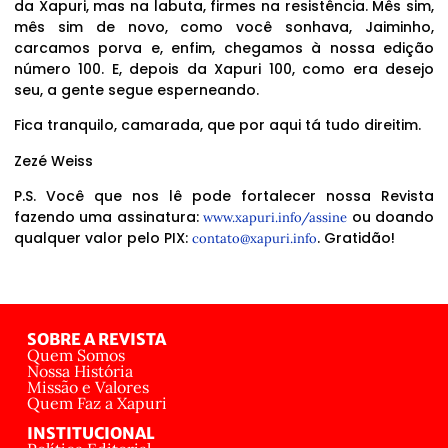
da Xapuri, mas na labuta, firmes na resistência. Mês sim,
mês sim de novo, como você sonhava, Jaiminho,
carcamos porva e, enfim, chegamos à nossa edição
número 100. E, depois da Xapuri 100, como era desejo
seu, a gente segue esperneando.
Fica tranquilo, camarada, que por aqui tá tudo direitim.
Zezé Weiss
P.S. Você que nos lê pode fortalecer nossa Revista
fazendo uma assinatura:
ou doando
www.xapuri.info/assine
qualquer valor pelo PIX:
. Gratidão!
contato@xapuri.info
SOBRE A REVISTA
Quem Somos
Nossa História
Missão e Valores
Quem Faz a Xapuri
INSTITUCIONAL