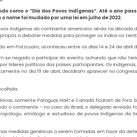
 todo como o “Dia dos Povos Indígenas”. Até o ano pas
 o nome foi mudado por uma lei em julho de 2022.
vos indígenas do continente americano ainda na década d
opôs a debater medidas para proteger os índios no territó
do em Patzcuaro, aconteceu entre os dias 14 e 24 de abril d
iam se negado a participar do evento, achando que não ter
 líderes políticos dos países participantes. Os indígenas,
stamente no dia 19 de abril, decidiram aparecer no congres
colhida.
ricas, somente Paraguai, Haiti e Canadá ficaram de fora. E
do o continente – no caso do Brasil, o delegado enviado fo
ntropólogo, etnólogo e estudioso de povos indígenas da S
umas medidas genéricas a serem tomadas em favor da def