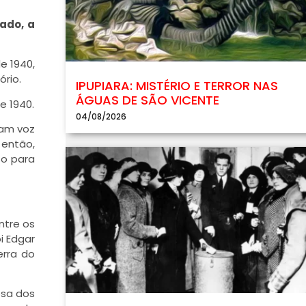
sado, a
e 1940,
rio.
IPUPIARA: MISTÉRIO E TERROR NAS
ÁGUAS DE SÃO VICENTE
e 1940.
04/08/2026
iam voz
 então,
so para
ntre os
i Edgar
erra do
esa dos