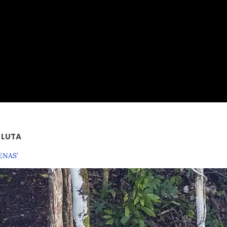
 LUTA
ENAS’