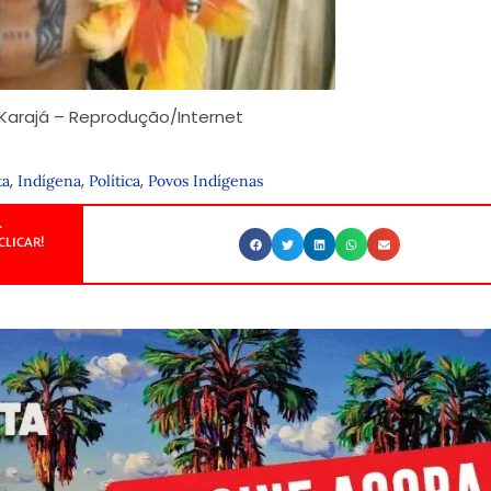
Karajá – Reprodução/Internet
,
,
,
ta
Indígena
Política
Povos Indígenas
.
CLICAR!