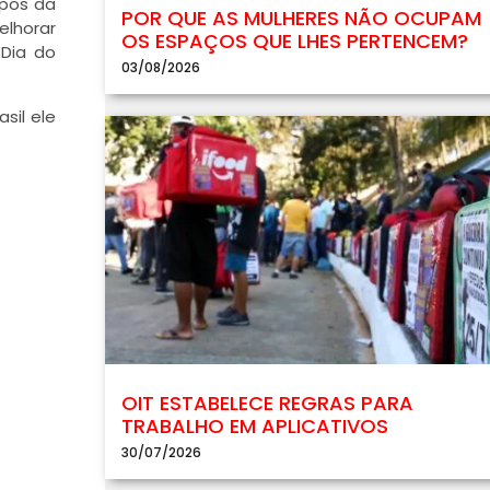
upos da
POR QUE AS MULHERES NÃO OCUPAM
elhorar
OS ESPAÇOS QUE LHES PERTENCEM?
 Dia do
03/08/2026
sil ele
OIT ESTABELECE REGRAS PARA
TRABALHO EM APLICATIVOS
30/07/2026