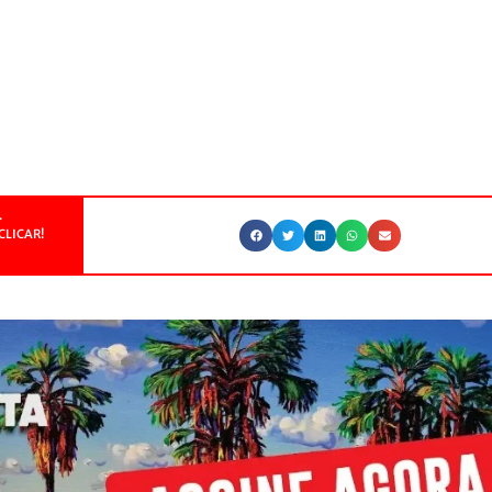
.
CLICAR!