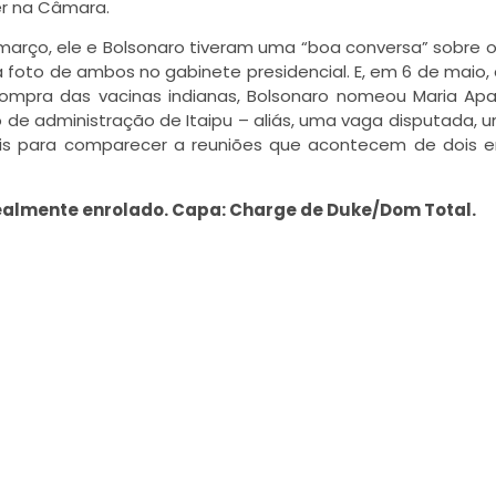
er na Câmara.
março, ele e Bolsonaro tiveram uma “boa conversa” sobre o 
 foto de ambos no gabinete presidencial. E, em 6 de maio,
ompra das vacinas indianas, Bolsonaro nomeou Maria Apa
 de administração de Itaipu – aliás, uma vaga disputada, 
ais para comparecer a reuniões que acontecem de dois 
o realmente enrolado. Capa: Charge de Duke/Dom Total.