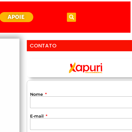
APOIE
CONTATO
Nome
E-mail