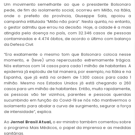
Um movimento semelhante ao que o presidente Bolsonaro
pede, de fim do isolamento social, ocorreu em Milão, na Itália,
onde o prefeito da província, Giuseppe Sala, apoiou a
campanha intitulada “Milão não para”. Nesta quinta, no entanto,
o gestor admitiu que errou na decisão. Hoje, a cidade é a mais
atingida pela doença no país, com 32.346 casos de pessoas
contaminadas e 4.474 óbitos, de acordo o último com balanço
da Defesa Civil.
“Era exatamente o mesmo tom que Bolsonaro coloca nesse
momento, e (teve) uma repercussão extremamente trágica.
Nós estamos com 14 casos para cada 1 milhão de habitantes. A
epidemia já explodiu de tal maneira, por exemplo, na Itália e na
Espanha, que já está na ordem de 1.300 casos para cada 1
milhão. Mesmo nos Estados Unidos já está chegando a 260
casos para um milhão de habitantes. Então, muito rapidamente,
as pessoas vão ter vizinhos, parentes e pessoas queridas
sucumbindo em função do Covid-19 se nós não mantivermos o
isolamento para abalar a curva de surgimento, segurar a força
de intensidade”, explica.
Ao
Jornal Brasil Atual,
o ex-ministro também comentou sobre
o programa Mais Médicos, o papel da imprensa e as medidas
sanitárias.