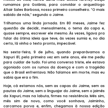
rumamos pra Goiânia, para convidar o arqueólogo
Altair Sales Barbosa, nosso primeiro conselheiro. “O mais
sabido de nóis,” segundo o Jaime.
Trilhamos uma linda jornada. Em 80 meses, Jaime fez
questão de decidir, mensalmente, o tema da capa e,
quase sempre, escrever ele mesmo. Às vezes, ligava pra
falar da ótima ideia que teve, às vezes sumia e, no dia
certo, lá vinha o texto pronto, impecável.
Na sexta-feira, 9 de julho, quando preparávamos a
Xapuri 81, pela primeira vez em sete anos, ele me pediu
para cuidar de tudo. Foi uma conversa triste, ele estava
agoniado com os rumos da doença e com a tragédia
que o Brasil enfrentava. Não falamos em morte, mas eu
sabia que era o fim.
Hoje, cá estamos nós, sem as capas do Jaime, sem as
pautas do Jaime, sem o linguajar do Jaime, sem o jaimês
da Xapuri, mas na labuta, firmes na resistência. Mês sim,
mês sim de novo, como você sonhava, Jaiminho,
carcamos porva e, enfim, chegamos à nossa edição