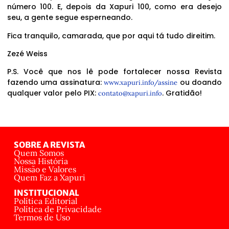
número 100. E, depois da Xapuri 100, como era desejo
seu, a gente segue esperneando.
Fica tranquilo, camarada, que por aqui tá tudo direitim.
Zezé Weiss
P.S. Você que nos lê pode fortalecer nossa Revista
fazendo uma assinatura:
ou doando
www.xapuri.info/assine
qualquer valor pelo PIX:
. Gratidão!
contato@xapuri.info
SOBRE A REVISTA
Quem Somos
Nossa História
Missão e Valores
Quem Faz a Xapuri
INSTITUCIONAL
Política Editorial
Política de Privacidade
Termos de Uso