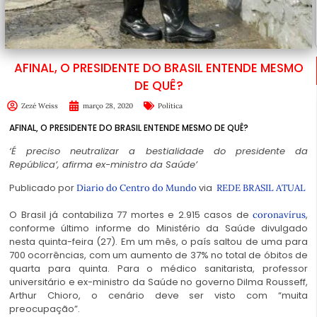
AFINAL, O PRESIDENTE DO BRASIL ENTENDE MESMO
DE QUÊ?
Zezé Weiss
março 28, 2020
Política
AFINAL, O PRESIDENTE DO BRASIL ENTENDE MESMO DE QUÊ?
‘É preciso neutralizar a bestialidade do presidente da
República’, afirma ex-ministro da Saúde’
Publicado por
via
Diario do Centro do Mundo
REDE BRASIL ATUAL
O Brasil já contabiliza 77 mortes e 2.915 casos de
,
coronavírus
conforme último informe do Ministério da Saúde divulgado
nesta quinta-feira (27). Em um mês, o país saltou de uma para
700 ocorrências, com um aumento de 37% no total de óbitos de
quarta para quinta. Para o médico sanitarista, professor
universitário e ex-ministro da Saúde no governo Dilma Rousseff,
Arthur Chioro, o cenário deve ser visto com “muita
preocupação”.