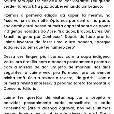
revista tem que ter cor de luta, cor vibrante” (eu queria
verde-floresta). Na paz, acabei enfiando um branco.
Fizemos a primeira edição da Xapuri lá mesmo, na
Reserva, em uma noite. Optamos por centrar na pauta
socioambiental. Nossa primeira capa foi sobre os povos
indígenas isolados do Acre: ‘Isolados, Bravos, Livres: Um
Brasil Indígena por Conhecer”. Depois de tudo pronto,
Jaime inventou de fazer uma outra boneca, “porque
toda revista tem que ter número zero”.
Dessa vez finquei pé, ficamos com a capa indígena.
Voltei pra Brasília com a boneca praticamente pronta e
com a missão de dar um jeito de imprimir. Nos dias
seguintes, o Jaime veio pra Formosa, pra convencer
minha irmã Lúcia a revisar a revista, “de grátis”. Com a
primeira revista impressa, a próxima tarefa foi montar o
Conselho Editorial.
Jaime fez questão de visitar, explicar o projeto e
convidar pessoalmente cada conselheiro e cada
conselheira (até a doença agravar, nos seus últimos
meses de vida, nunca abriu mão dessa tarefa). Daqui