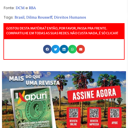
Fonte:
e
DCM
RBA
Tags:
,
,
Brasil
Dilma Rousseff
Direitos Humanos
GOSTOU DESTA MATÉRIA? ENTÃO, POR FAVOR, PASSA PRA FRENTE.
COMPARTILHE EM TODAS AS SUAS REDES. NÃO CUSTA NADA, É SÓ CLICAR!