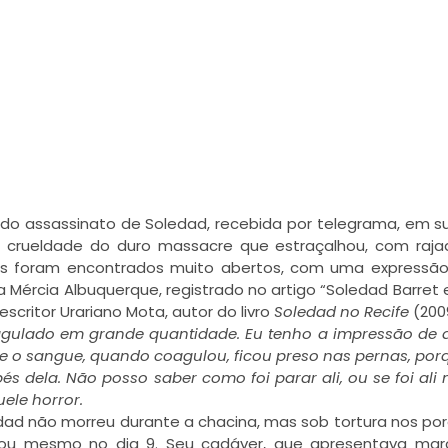
ia do assassinato de Soledad, recebida por telegrama, em s
 crueldade do duro massacre que estraçalhou, com raja
hos foram encontrados muito abertos, com uma expressã
 Mércia Albuquerque, registrado no artigo “Soledad Barret
escritor Urariano Mota, autor do livro
Soledad no Recife
(200
gulado em grande quantidade. Eu tenho a impressão de 
, e o sangue, quando coagulou, ficou preso nas pernas, por
és dela. Não posso saber como foi parar ali, ou se foi al
uele horror.
edad não morreu durante a chacina, mas sob tortura nos po
o, ou mesmo no dia 9. Seu cadáver, que apresentava ma