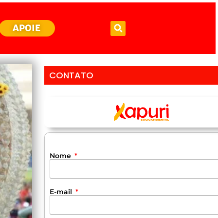
APOIE
CONTATO
Nome
E-mail