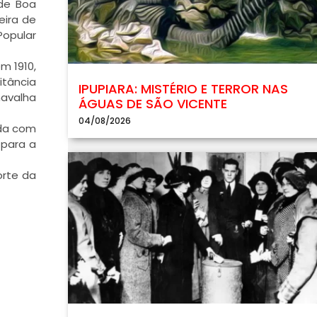
de Boa
eira de
Popular
m 1910,
itância
IPUPIARA: MISTÉRIO E TERROR NAS
navalha
ÁGUAS DE SÃO VICENTE
04/08/2026
ada com
 para a
orte da