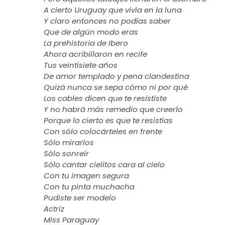
A cierto Uruguay que vivía en la luna
Y claro entonces no podías saber
Que de algún modo eras
La prehistoria de Ibero
Ahora acribillaron en recife
Tus veintisiete años
De amor templado y pena clandestina
Quizá nunca se sepa cómo ni por qué
Los cables dicen que te resististe
Y no habrá más remedio que creerlo
Porque lo cierto es que te resistías
Con sólo colocárteles en frente
Sólo mirarlos
Sólo sonreír
Sólo cantar cielitos cara al cielo
Con tu imagen segura
Con tu pinta muchacha
Pudiste ser modelo
Actriz
Miss Paraguay