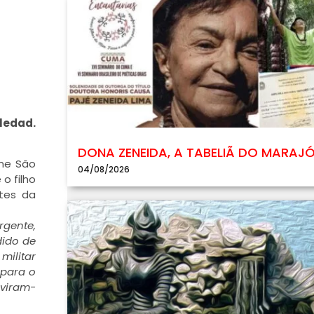
oledad.
DONA ZENEIDA, A TABELIÃ DO MARAJ
ome São
04/08/2026
o filho
tes da
rgente,
dido de
militar
 para o
uviram-