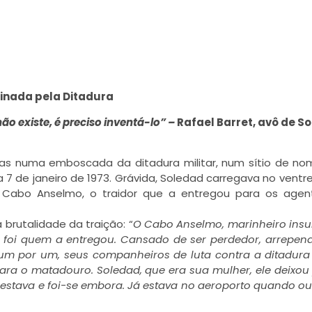
inada pela Ditadura
ão existe, é preciso inventá-lo
” –
Rafael Barret, avô de S
as numa emboscada da ditadura militar, num sítio de n
 7 de janeiro de 1973. Grávida, Soledad carregava no ventre 
 Cabo Anselmo, o traidor que a entregou para os agen
 brutalidade da traição: “
O Cabo Anselmo, marinheiro insu
o, foi quem a entregou. Cansado de ser perdedor, arrepen
 um por um, seus companheiros de luta contra a ditadura 
para o matadouro. Soledad, que era sua mulher, ele deixou
 estava e foi-se embora. Já estava no aeroporto quando o