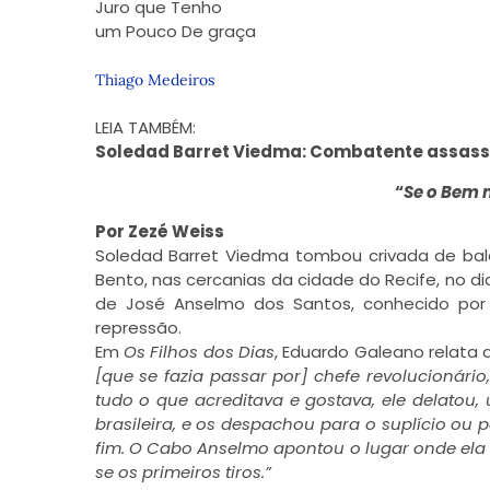
Juro que Tenho
um Pouco De graça
Thiago Medeiros
LEIA TAMBÉM:
Soledad Barret Viedma: Combatente assass
“
Se o Bem n
Por Zezé Weiss
Soledad Barret Viedma tombou crivada de bal
Bento, nas cercanias da cidade do Recife, no dia
de José Anselmo dos Santos, conhecido por
repressão.
Em
Os Filhos dos Dias
, Eduardo Galeano relata a
[que se fazia passar por] chefe revolucionári
tudo o que acreditava e gostava, ele delatou,
brasileira, e os despachou para o suplício ou 
fim. O Cabo Anselmo apontou o lugar onde ela
se os primeiros tiros.”