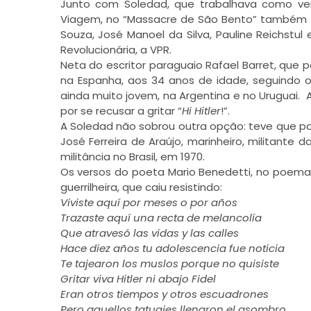
Junto com Soledad, que trabalhava como ve
Viagem, no “Massacre de São Bento” também fo
Souza, José Manoel da Silva, Pauline Reichstul
Revolucionária, a VPR.
Neta do escritor paraguaio Rafael Barret, que p
na Espanha, aos 34 anos de idade, seguindo o
ainda muito jovem, na Argentina e no Uruguai.
por se recusar a gritar “
Hi Hitler
!”.
A Soledad não sobrou outra opção: teve que part
José Ferreira de Araújo, marinheiro, militante 
militância no Brasil, em 1970.
Os versos do poeta Mario Benedetti, no poem
guerrilheira, que caiu resistindo:
Viviste aquí por meses o por años
Trazaste aquí una recta de melancolía
Que atravesó las vidas y las calles
Hace diez años tu adolescencia fue noticia
Te tajearon los muslos porque no quisiste
Gritar viva Hitler ni abajo Fidel
Eran otros tiempos y otros escuadrones
Pero aquellos tatuajes llenaron el asombro