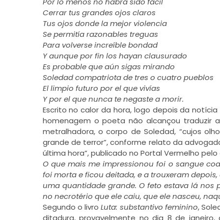
Por lo menos no habrá sido fácil
Cerrar tus grandes ojos claros
Tus ojos donde la mejor violencia
Se permitía razonables treguas
Para volverse increíble bondad
Y aunque por fin los hayan clausurado
Es probable que aún sigas mirando
Soledad compatriota de tres o cuatro pueblos
El limpio futuro por el que vivías
Y por el que nunca te negaste a morir.
Escrito no calor da hora, logo depois da notíc
homenagem o poeta não alcançou traduzir a
metralhadora, o corpo de Soledad, “cujos ol
grande de terror”, conforme relato da advogada
última hora”, publicado no Portal Vermelho pelo 
O que mais me impressionou foi o sangue coa
foi morta e ficou deitada, e a trouxeram depois
uma quantidade grande. O feto estava lá nos p
no necrotério que ele caiu, que ele nasceu, naq
Segundo o livro
Luta: substantivo feminino
, Sol
ditadura, provavelmente no dia 8 de janeir