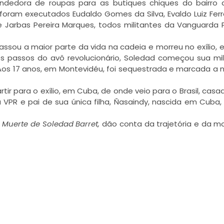
ndedora de roupas para as butiques chiques do bairro 
ram executados Eudaldo Gomes da Silva, Evaldo Luiz Ferr
 e Jarbas Pereira Marques, todos militantes da Vanguarda 
assou a maior parte da vida na cadeia e morreu no exílio, e
s passos do avô revolucionário, Soledad começou sua mil
 Aos 17 anos, em Montevidéu, foi sequestrada e marcada a 
ir para o exílio, em Cuba, de onde veio para o Brasil, cas
da VPR e pai de sua única filha, Ñasaindy, nascida em Cuba,
a
Muerte de Soledad Barret,
dão conta da trajetória e da m