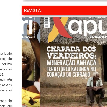
REVISTA
ua bela
das de
o muito
 em sua
9).
que ela
que era
i mesmo
rões da
rcas de