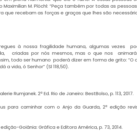
 Maximilian M. Plöchl: “Peça também por todas as pessoas 
ra que recebam as forças e graças que lhes são necessári
ntregues à nossa fragilidade humana, algumas vezes p
vida, criadas por nós mesmos, mas o que nos animará
ssim, todo ser humano poderá dizer em forma de grito: “O
 a vida, ó Senhor” (Sl 118,50).
ie Rumjanek. 2ª Ed. Rio de Janeiro: BestBolso, p. 113, 2017.
raus para caminhar com o Anjo da Guarda, 2ª edição rev
1ª edição-Goiânia: Gráfica e Editora América, p. 73, 2014.