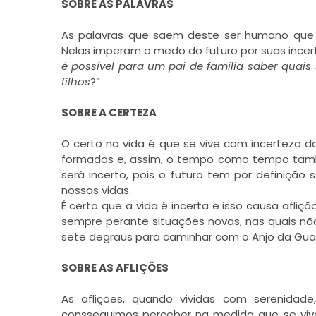
SOBRE AS PALAVRAS
As palavras que saem deste ser humano que v
Nelas imperam o medo do futuro por suas incerte
é possível para um pai de família saber quais
filhos
?”
SOBRE A CERTEZA
O certo na vida é que se vive com incerteza d
formadas e, assim, o tempo como tempo tam
será incerto, pois o futuro tem por definição 
nossas vidas.
É certo que a vida é incerta e isso causa afliçã
sempre perante situações novas, nas quais nã
sete degraus para caminhar com o Anjo da Guarda
SOBRE AS AFLIÇÕES
As aflições, quando vividas com serenid
consseguimos perceber na medida que se vive