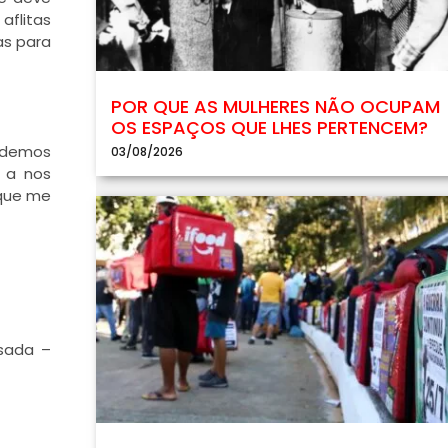
aflitas
as para
POR QUE AS MULHERES NÃO OCUPAM
OS ESPAÇOS QUE LHES PERTENCEM?
odemos
03/08/2026
 a nos
 que me
isada –