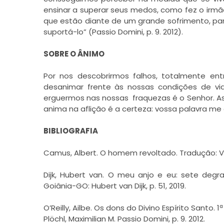
ensinar a superar seus medos, como fez o irmão
que estão diante de um grande sofrimento, pa
suportá-lo” (Passio Domini, p. 9. 2012).
SOBRE O ÂNIMO
Por nos descobrirmos falhos, totalmente e
desanimar frente às nossas condições de 
erguermos nas nossas fraquezas é o Senhor. A
anima na aflição é a certeza: vossa palavra me dá
BIBLIOGRAFIA
Camus, Albert. O homem revoltado. Tradução: Valer
Dijk, Hubert van. O meu anjo e eu: sete deg
Goiânia-GO: Hubert van Dijk, p. 51, 2019.
O’Reilly, Ailbe. Os dons do Divino Espírito Santo. 
Plöchl, Maximilian M. Passio Domini, p. 9. 2012.