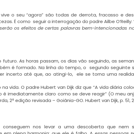
ive o seu “agora” são todas de derrota, fracasso e des
zas. É como seguir a interrogação do padre Ailbe O’Reilly: 
 serão os efeitos de certas palavras bem-intencionadas n
o futuro. As horas passam, os dias vão seguindo, as sema
bém é formado. Na linha do tempo, o segundo seguinte 
ser incerto até que, ao atingi-lo, ele se torna uma reali
o na vida. O padre Hubert van Dijk diz que “A vida diária col
o é imediatamente claro como se deve reagir” (O meu anj
, 2ª edição revisada – Goiânia-GO. Hubert van Dijk, p. 51, 2
ade, conseguem nos levar a uma descoberta que nem 
 em plena harmonia: que ele é falho. A essas pessoas 