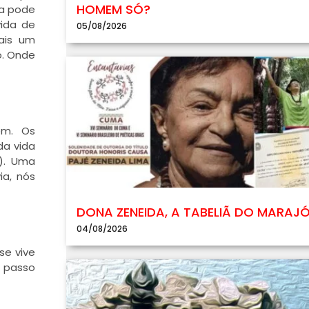
HOMEM SÓ?
ra pode
vida de
05/08/2026
ais um
o. Onde
em. Os
da vida
s). Uma
ia, nós
DONA ZENEIDA, A TABELIÃ DO MARAJ
04/08/2026
se vive
o passo