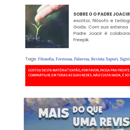
SOBRE O O PADRE JOACIR
escritor, filósofo e teól
Goiás. Com sua extensa o
Padre Joacir é colabora
Freepik.
Tags:
,
,
,
,
Filosofia
Formosa
Palavras
Revista Xapuri
Signi
GOSTOU DESTA MATÉRIA? ENTÃO, POR FAVOR, PASSA PRA FRENTE
COMPARTILHE EM TODAS AS SUAS REDES. NÃO CUSTA NADA, É SÓ 