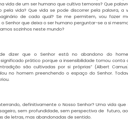
 na vida de um ser humano que cultiva temores? Que palav
 pela vida? Que vida se pode discorrer pela palavra, a 
maginário de cada qual? Se me permitem, vou fazer m
o Senhor que deixa o ser humano perguntar-se a si mesm
stamos sozinhos neste mundo?
ode dizer que o Senhor está no abandono do hom
gnificado prático porque a insensibilidade tomou conta 
tradição são cultivadas por si próprias” (Albert Camu
talou no homem preenchendo o espaço do Senhor. Todav
riou.
errando, definitivamente o Nosso Senhor? Uma vida que 
ageiro, sem profundidade, sem perspectiva de futuro, a
s de letras, mas abandonadas de sentido.