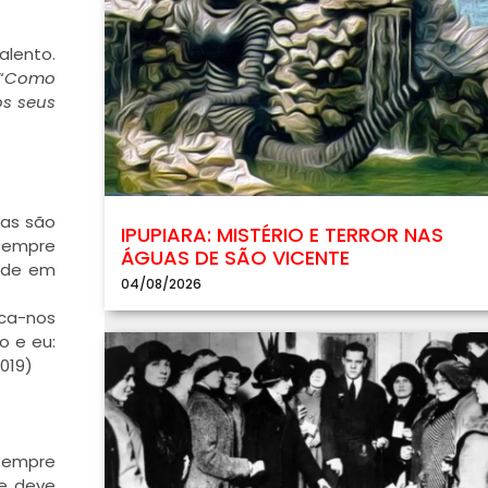
alento.
“
Como
os seus
nas são
IPUPIARA: MISTÉRIO E TERROR NAS
sempre
ÁGUAS DE SÃO VICENTE
dade em
04/08/2026
oca-nos
o e eu:
019)
sempre
se deve