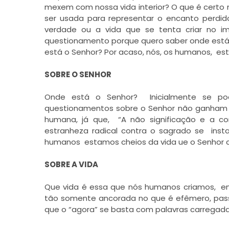
mexem com nossa vida interior? O que é certo
ser usada para representar o encanto perdido
verdade ou a vida que se tenta criar no i
questionamento porque quero saber onde está 
está o Senhor? Por acaso, nós, os humanos, e
SOBRE O SENHOR
Onde está o Senhor? Inicialmente se p
questionamentos sobre o Senhor não ganham si
humana, já que, “A não significação e a con
estranheza radical contra o sagrado se ins
humanos estamos cheios da vida ue o Senhor c
SOBRE A VIDA
Que vida é essa que nós humanos criamos, ent
tão somente ancorada no que é efêmero, pass
que o “agora” se basta com palavras carregada