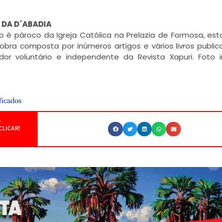
 DA D´ABADIA
ogo é pároco da Igreja Católica na Prelazia de Formosa, es
bra composta por inúmeros artigos e vários livros public
dor voluntário e independente da Revista Xapuri. Foto i
ficados
.
CLICAR!