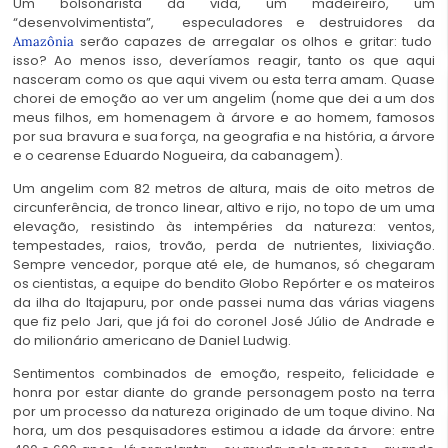
Um bolsonarista da vida, um madeireiro, um
“desenvolvimentista”, especuladores e destruidores da
serão capazes de arregalar os olhos e gritar: tudo
Amazônia
isso? Ao menos isso, deveríamos reagir, tanto os que aqui
nasceram como os que aqui vivem ou esta terra amam. Quase
chorei de emoção ao ver um angelim (nome que dei a um dos
meus filhos, em homenagem à árvore e ao homem, famosos
por sua bravura e sua força, na geografia e na história, a árvore
e o cearense Eduardo Nogueira, da cabanagem).
Um angelim com 82 metros de altura, mais de oito metros de
circunferência, de tronco linear, altivo e rijo, no topo de um uma
elevação, resistindo às intempéries da natureza: ventos,
tempestades, raios, trovão, perda de nutrientes, lixiviação.
Sempre vencedor, porque até ele, de humanos, só chegaram
os cientistas, a equipe do bendito Globo Repórter e os mateiros
da ilha do Itajapuru, por onde passei numa das várias viagens
que fiz pelo Jari, que já foi do coronel José Júlio de Andrade e
do milionário americano de Daniel Ludwig.
Sentimentos combinados de emoção, respeito, felicidade e
honra por estar diante do grande personagem posto na terra
por um processo da natureza originado de um toque divino. Na
hora, um dos pesquisadores estimou a idade da árvore: entre