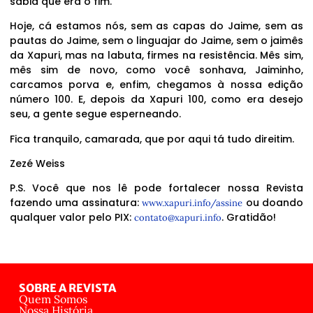
sabia que era o fim.
Hoje, cá estamos nós, sem as capas do Jaime, sem as
pautas do Jaime, sem o linguajar do Jaime, sem o jaimês
da Xapuri, mas na labuta, firmes na resistência. Mês sim,
mês sim de novo, como você sonhava, Jaiminho,
carcamos porva e, enfim, chegamos à nossa edição
número 100. E, depois da Xapuri 100, como era desejo
seu, a gente segue esperneando.
Fica tranquilo, camarada, que por aqui tá tudo direitim.
Zezé Weiss
P.S. Você que nos lê pode fortalecer nossa Revista
fazendo uma assinatura:
ou doando
www.xapuri.info/assine
qualquer valor pelo PIX:
. Gratidão!
contato@xapuri.info
SOBRE A REVISTA
Quem Somos
Nossa História