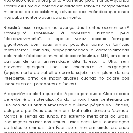
400 e 600 anos. Já era planta – ou muda, pelo menos – quando
Cabral deu início à corrida devastadora sobre os componentes
milenares do ecossistema, salvados dos incêndios que ainda
nos cabe manter e usar racionalmente.
Resistirá esse angelim ao avanço das frentes econômicas?
Conseguirá sobreviver à obsessão humana pelo
“desenvolvimento”, o apetite voraz dessas formigas
gigantescas com suas armas potentes, como as terríveis
motosserras, exibidas, propagandeadas e comercializadas
pelo maior fabricante mundial dessa máquina, a Stihl, em pleno
campus de uma universidade dita florestal, a Ufra, sem
provocar qualquer sinal de escândalo e indignação
(equipamento de trabalho quando sujeita a um plano de uso
inteligente, arma de matar árvores quando no coldre dos
“bandeirantes” preadores de índios).
A experiência alerta que não. A paisagem que a Globo acaba
de exibir é a materialização da famosa frase centenária de
Euclides da Cunha: a Amazônia é a última página do Gênesis,
delegada por Deus aos homens. Mata alta, densa e fechada.
Morros e serras ao fundo, no extremo meridional do Brasil.
Populações nativas nos limites fluviais acessíveis; combinação
de frutos e animais. Um Éden, se o homem ainda pretende