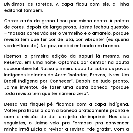
Dividimos as tarefas. A capa ficou com ele, a linha
editorial também.
Correr atrás da grana ficou por minha conta. A paleta
de cores, depois de larga prosa, Jaime fechou questão
– “nossas cores vão ser o vermelho e o amarelo, porque
revista tem que ter cor de luta, cor vibrante” (eu queria
verde-floresta). Na paz, acabei enfiando um branco.
Fizemos a primeira edição da Xapuri lá mesmo, na
Reserva, em uma noite. Optamos por centrar na pauta
socioambiental. Nossa primeira capa foi sobre os povos
indígenas isolados do Acre: ‘Isolados, Bravos, Livres: Um
Brasil Indígena por Conhecer”. Depois de tudo pronto,
Jaime inventou de fazer uma outra boneca, “porque
toda revista tem que ter número zero”.
Dessa vez finquei pé, ficamos com a capa indígena.
Voltei pra Brasília com a boneca praticamente pronta e
com a missão de dar um jeito de imprimir. Nos dias
seguintes, o Jaime veio pra Formosa, pra convencer
minha irmã Lúcia a revisar a revista, “de grátis”. Com a