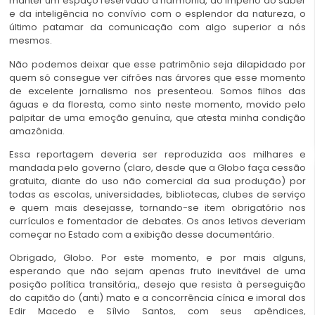
manter um espaço reservado à harmonia, ao império do saber
e da inteligência no convívio com o esplendor da natureza, o
último patamar da comunicação com algo superior a nós
mesmos.
Não podemos deixar que esse patrimônio seja dilapidado por
quem só consegue ver cifrões nas árvores que esse momento
de excelente jornalismo nos presenteou. Somos filhos das
águas e da floresta, como sinto neste momento, movido pelo
palpitar de uma emoção genuína, que atesta minha condição
amazônida.
Essa reportagem deveria ser reproduzida aos milhares e
mandada pelo governo (claro, desde que a Globo faça cessão
gratuita, diante do uso não comercial da sua produção) por
todas as escolas, universidades, bibliotecas, clubes de serviço
e quem mais desejasse, tornando-se item obrigatório nos
currículos e fomentador de debates. Os anos letivos deveriam
começar no Estado com a exibição desse documentário.
Obrigado, Globo. Por este momento, e por mais alguns,
esperando que não sejam apenas fruto inevitável de uma
posição política transitória,, desejo que resista à perseguição
do capitão do (anti) mato e a concorrência cínica e imoral dos
Edir Macedo e Sílvio Santos, com seus apêndices,