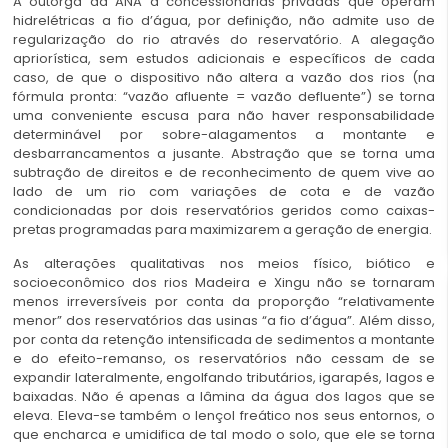
A outorga da ANA a concessionárias privadas que operam
hidrelétricas a fio d’água, por definição, não admite uso de
regularização do rio através do reservatório. A alegação
apriorística, sem estudos adicionais e específicos de cada
caso, de que o dispositivo não altera a vazão dos rios (na
fórmula pronta: “vazão afluente = vazão defluente”) se torna
uma conveniente escusa para não haver responsabilidade
determinável por sobre-alagamentos a montante e
desbarrancamentos a jusante. Abstração que se torna uma
subtração de direitos e de reconhecimento de quem vive ao
lado de um rio com variações de cota e de vazão
condicionadas por dois reservatórios geridos como caixas-
pretas programadas para maximizarem a geração de energia.
As alterações qualitativas nos meios físico, biótico e
socioeconômico dos rios Madeira e Xingu não se tornaram
menos irreversíveis por conta da proporção “relativamente
menor” dos reservatórios das usinas “a fio d’água”. Além disso,
por conta da retenção intensificada de sedimentos a montante
e do efeito-remanso, os reservatórios não cessam de se
expandir lateralmente, engolfando tributários, igarapés, lagos e
baixadas. Não é apenas a lâmina da água dos lagos que se
eleva. Eleva-se também o lençol freático nos seus entornos, o
que encharca e umidifica de tal modo o solo, que ele se torna