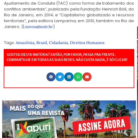
Ajustamento de Conduta (TAC) como forma de tratamento dos
conflitos ambientais”, publicado pela Fundação Heinrich Böll, do
Rio de Janeiro, em 2014; e “Capitalismo globalizado e recursos
territoriais”, pela editora Lamparina, em 2010, também no Rio de
Janeiro. (
)
l.novoa@unir.br
Tags:
,
,
,
Amazônia
Brasil
Cidadania
Direitos Humanos
GOSTOU DESTA MATÉRIA? ENTÃO, POR FAVOR, PASSA PRA FRENTE.
COMPARTILHE EM TODAS AS SUAS REDES. NÃO CUSTA NADA, É SÓ CLICAR!