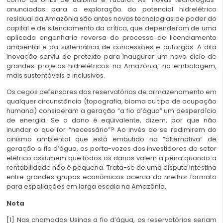
anunciadas para a exploração do potencial hidrelétrico
residual da Amazônia são antes novas tecnologias de poder do
capital e de silenciamento da crítica, que dependeram de uma
aplicada engenharia reversa do processo de licenciamento
ambiental e da sistemática de concessões e outorgas. A dita
inovação serviu de pretexto para inaugurar um novo ciclo de
grandes projetos hidrelétricos na Amazônia, na embalagem,
mais sustentáveis e inclusivos.
Os cegos defensores dos reservatórios de armazenamento em
qualquer circunstância (topografia, bioma ou tipo de ocupação
humana) consideram a geração “a fio d’água” um desperdício
de energia. Se o dano é equivalente, dizem, por que não
inundar o que for “necessário”? Ao invés de se redimirem do
cinismo ambiental que está embutido na “alternativa“ de
geração a fio d’água, os porta-vozes dos investidores do setor
elétrico assumem que todos os danos valem a pena quando a
rentabilidade não é pequena. Trata-se de uma disputa intestina
entre grandes grupos econômicos acerca do melhor formato
para espoliações em larga escala na Amazônia.
Nota
[1] Nas chamadas Usinas a fio d’água, os reservatórios seriam