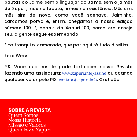
pautas do Jaime, sem o linguajar do Jaime, sem o jaimês
da Xapuri, mas na labuta, firmes na resistência. Mês sim,
mês sim de novo, como você sonhava, Jaiminho,
carcamos porva e, enfim, chegamos à nossa edição
número 100. E, depois da Xapuri 100, como era desejo
seu, a gente segue esperneando.
Fica tranquilo, camarada, que por aqui tá tudo direitim.
Zezé Weiss
P.S. Você que nos lê pode fortalecer nossa Revista
fazendo uma assinatura:
ou doando
www.xapuri.info/assine
qualquer valor pelo PIX:
. Gratidão!
contato@xapuri.info
SOBRE A REVISTA
Quem Somos
Nossa História
Missão e Valores
Quem Faz a Xapuri