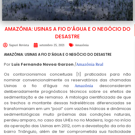
AMAZÔNIA: USINAS A FIO D’ÁGUA E O NEGÓCIO DO
DESASTRE
Xapuri Revista
setembro 25, 2021
Amazônia
AMAZÔNIA: USINAS A FIO D’ÁGUA E O NEGÓCIO DO DESASTRE
Por
Luis Fernando Novoa Garzon
/
Amazônia Real
Os contorcionismos conceituais [1] praticados para não
nominar convencionalmente os reservatórios das chamadas
Usinas a fio d’água na
desconsideram
Amazônia
deliberadamente prognósticos técnicos sobre os efeitos de
sedimentação e de remanso. A mitologia cientificizada de que
os trechos a montante dessas hidrelétricas diferenciadas se
transformariam em um “pool” com vazões hídricas e dinâmicas
sedimentológicas muito próximas das condições naturais,
perdeu amparo, no caso das UHEs no rio Madeira, logo no início
da operação das Usinas em 2012, com a devastação da orla do
bairro Triângulo, além de ter comprometida sua facticidade