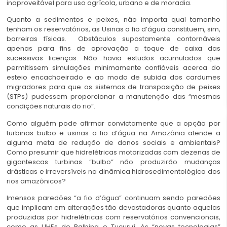
inaproveitável para uso agrícola, urbano e de moradia.
Quanto a sedimentos e peixes, não importa qual tamanho
tenham os reservatórios, as Usinas a fio d’água constituem, sim,
barreiras físicas. Obstáculos supostamente contornáveis
apenas para fins de aprovação a toque de caixa das
sucessivas licenças. Não havia estudos acumulados que
permitissem simulações minimamente confiáveis acerca do
esteio encachoeirado e ao modo de subida dos cardumes
migradores para que os sistemas de transposição de peixes
(STPs) pudessem proporcionar a manutenção das “mesmas
condições naturais do rio”.
Como alguém pode afirmar convictamente que a opção por
turbinas bulbo e usinas a fio d’água na Amazônia atende a
alguma meta de redução de danos sociais e ambientais?
Como presumir que hidrelétricas motorizadas com dezenas de
gigantescas turbinas “bulbo” não produzirão mudanças
drásticas e irreversíveis na dinâmica hidrosedimentológica dos
rios amazônicos?
Imensos paredões “a fio d’água” continuam sendo paredões
que implicam em alterações tão devastadoras quanto aquelas
produzidas por hidrelétricas com reservatórios convencionais,
como as UHEs de Balbina e Tucuruí. As “novas tecnologias”