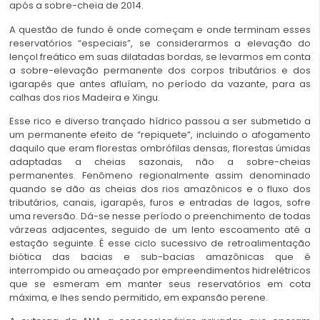
após a sobre-cheia de 2014.
A questão de fundo é onde começam e onde terminam esses
reservatórios “especiais”, se considerarmos a elevação do
lençol freático em suas dilatadas bordas, se levarmos em conta
a sobre-elevação permanente dos corpos tributários e dos
igarapés que antes afluíam, no período da vazante, para as
calhas dos rios Madeira e Xingu.
Esse rico e diverso trançado hídrico passou a ser submetido a
um permanente efeito de “repiquete”, incluindo o afogamento
daquilo que eram florestas ombrófilas densas, florestas úmidas
adaptadas a cheias sazonais, não a sobre-cheias
permanentes. Fenômeno regionalmente assim denominado
quando se dão as cheias dos rios amazônicos e o fluxo dos
tributários, canais, igarapés, furos e entradas de lagos, sofre
uma reversão. Dá-se nesse período o preenchimento de todas
várzeas adjacentes, seguido de um lento escoamento até a
estação seguinte. É esse ciclo sucessivo de retroalimentação
biótica das bacias e sub-bacias amazônicas que é
interrompido ou ameaçado por empreendimentos hidrelétricos
que se esmeram em manter seus reservatórios em cota
máxima, e lhes sendo permitido, em expansão perene.