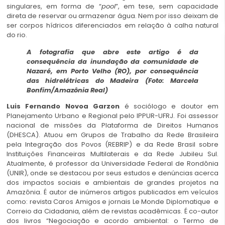
singulares, em forma de “
pool
”, em tese, sem capacidade
direta de reservar ou armazenar água. Nem por isso deixam de
ser corpos hídricos diferenciados em relação à calha natural
do rio.
A fotografia que abre este artigo é da
consequência da inundação da comunidade de
Nazaré, em Porto Velho (RO), por consequência
das hidrelétricas do Madeira (Foto: Marcela
Bonfim/Amazônia Real)
Luis Fernando Novoa Garzon
é sociólogo e doutor em
Planejamento Urbano e Regional pelo IPPUR-UFRJ. Foi assessor
nacional de missões da Plataforma de Direitos Humanos
(DHESCA). Atuou em Grupos de Trabalho da Rede Brasileira
pela Integração dos Povos (REBRIP) e da Rede Brasil sobre
Instituições Financeiras Multilaterais e da Rede Jubileu Sul.
Atualmente, é professor da Universidade Federal de Rondônia
(UNIR), onde se destacou por seus estudos e denúncias acerca
dos impactos sociais e ambientais de grandes projetos na
Amazônia. É autor de inúmeros artigos publicados em veículos
como: revista Caros Amigos e jornais Le Monde Diplomatique e
Correio da Cidadania, além de revistas acadêmicas. É co-autor
dos livros “Negociação e acordo ambiental: o Termo de