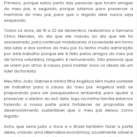
Primeiro, porque estou perto das pessoas que foram amigas
do meu pai, e segundo, porque lutamos para preservar a
memória do meu pai, para que o legado dele nunca seja
esquecido.
Todos os anos, de 15 a 22 de dezembro, realizamos a Semana
Chico Mendes, do dia que ele nasceu ao dia que ele foi
assassinado, para continuar mobilizando a sociedade em torno
das lutas e dos sonhos do meu pai. Eu tenho muita admiração
por este trabalho porque ele é feito pelos amigos do meu pai
de forma voluntária, ninguém é remunerado. São pessoas que
se unem por amor à causa, para manter vivos os ideais de um
líder da floresta.
Meu filho João Gabriel e minha filha Angélica têm muita vontade
de trabalhar para a causa do meu pai. Angelica está se
preparando para ser pesquisadora ambiental, para ajudar a
preservar o ideário do avô dela. Aqui na minha família estamos
fazendo a nossa parte para fortalecer as propostas de
desenvolvimento sustentável que o meu pai deixou como
legado.
Acho que seria justo o Acre e o Brasil também fazer a parte
deles, criando uma alternativa econômica, socialmente viável e