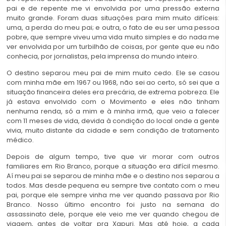
pai e de repente me vi envolvida por uma pressão externa
muito grande. Foram duas situações para mim muito difíceis:
uma, a perda do meu pai; e outra, o fato de eu ser uma pessoa
pobre, que sempre viveu uma vida muito simples e do nada me
ver envolvida por um turbilhão de coisas, por gente que eu não
conhecia, por jornalistas, pela imprensa do mundo inteiro.
O destino separou meu pai de mim muito cedo. Ele se casou
com minha mãe em 1967 ou 1968, não sei ao certo, só sei que a
situação financeira deles era precária, de extrema pobreza. Ele
já estava envolvido com o Movimento e eles não tinham
nenhuma renda, só a mim e à minha irmã, que veio a falecer
com 11 meses de vida, devida à condição do local onde a gente
vivia, muito distante da cidade e sem condição de tratamento
médico.
Depois de algum tempo, tive que vir morar com outros
familiares em Rio Branco, porque a situação era difícil mesmo.
Aí meu pai se separou de minha mãe e o destino nos separou a
todos. Mas desde pequena eu sempre tive contato com o meu
pai, porque ele sempre vinha me ver quando passava por Rio
Branco. Nosso último encontro foi justo na semana do
assassinato dele, porque ele veio me ver quando chegou de
viagem, antes de voltar pra Xapuri. Mas até hoje, a cada