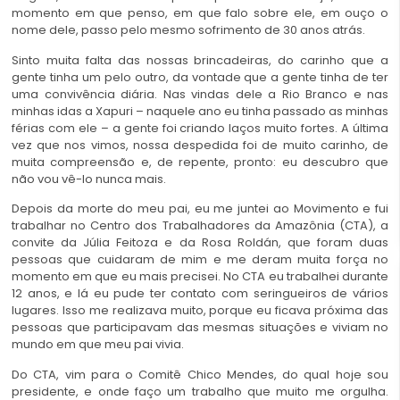
momento em que penso, em que falo sobre ele, em ouço o
nome dele, passo pelo mesmo sofrimento de 30 anos atrás.
Sinto muita falta das nossas brincadeiras, do carinho que a
gente tinha um pelo outro, da vontade que a gente tinha de ter
uma convivência diária. Nas vindas dele a Rio Branco e nas
minhas idas a Xapuri – naquele ano eu tinha passado as minhas
férias com ele – a gente foi criando laços muito fortes. A última
vez que nos vimos, nossa despedida foi de muito carinho, de
muita compreensão e, de repente, pronto: eu descubro que
não vou vê-lo nunca mais.
Depois da morte do meu pai, eu me juntei ao Movimento e fui
trabalhar no Centro dos Trabalhadores da Amazônia (CTA), a
convite da Júlia Feitoza e da Rosa Roldán, que foram duas
pessoas que cuidaram de mim e me deram muita força no
momento em que eu mais precisei. No CTA eu trabalhei durante
12 anos, e lá eu pude ter contato com seringueiros de vários
lugares. Isso me realizava muito, porque eu ficava próxima das
pessoas que participavam das mesmas situações e viviam no
mundo em que meu pai vivia.
Do CTA, vim para o Comitê Chico Mendes, do qual hoje sou
presidente, e onde faço um trabalho que muito me orgulha.