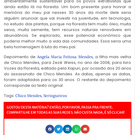
ambientalmente sustentável para os povos extrativistas que
ainda estão lá na floresta. Um bom presente para honrar a
memória do meu pai nesses 30 anos da morte dele seria
alguém anunciar que vai investir na juventude, em tecnologia,
no estudo das plantas, porque na floresta tem muito óleo, muita
seiva, muita semente, tem recursos naturais renováveis em
abundância. Se explorado, esse potencial econômico que
poderia melhor muito a vida das comunidades. Essa seria uma
bela homenagem à luta do meu pai.
Depoimento de
, a filha mais velha
Angela Maria Feitosa Mendes
de Chico Mendes, para Zezé Weiss, no ano de 2008, para livro
Vozes da Floresta, editado pela Xapuri, por ocasião dos 20 anos
do assassinato de Chico Mendes. As datas, apenas as datas,
foram adaptadas para os 30 anos. O restante do depoimento
corresponde ao texto original.
Tags:
,
Chico Mendes
Seringueiros
GOSTOU DESTA MATÉRIA? ENTÃO, POR FAVOR, PASSA PRA FRENTE.
COMPARTILHE EM TODAS AS SUAS REDES. NÃO CUSTA NADA, É SÓ CLICAR!