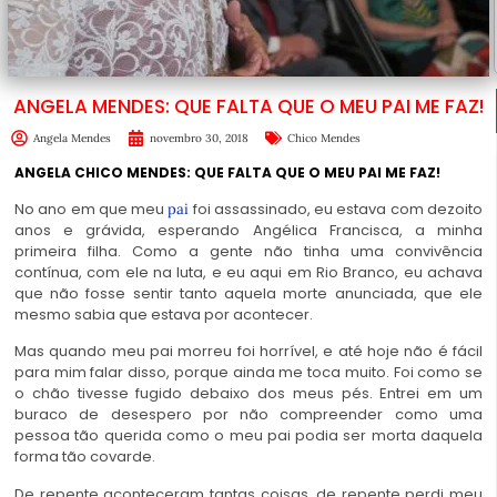
ANGELA MENDES: QUE FALTA QUE O MEU PAI ME FAZ!
Angela Mendes
novembro 30, 2018
Chico Mendes
AN
GELA CHICO MENDES: QUE FALTA QUE O MEU PAI ME FAZ!
No ano em que meu
foi assassinado, eu estava com dezoito
pai
anos e grávida, esperando Angélica Francisca, a minha
primeira filha. Como a gente não tinha uma convivência
contínua, com ele na luta, e eu aqui em Rio Branco, eu achava
que não fosse sentir tanto aquela morte anunciada, que ele
mesmo sabia que estava por acontecer.
Mas quando meu pai morreu foi horrível, e até hoje não é fácil
para mim falar disso, porque ainda me toca muito. Foi como se
o chão tivesse fugido debaixo dos meus pés. Entrei em um
buraco de desespero por não compreender como uma
pessoa tão querida como o meu pai podia ser morta daquela
forma tão covarde.
De repente aconteceram tantas coisas, de repente perdi meu