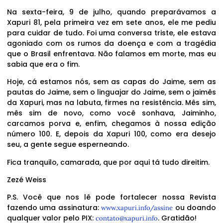
Na sexta-feira, 9 de julho, quando preparávamos a
Xapuri 81, pela primeira vez em sete anos, ele me pediu
para cuidar de tudo. Foi uma conversa triste, ele estava
agoniado com os rumos da doença e com a tragédia
que o Brasil enfrentava. Não falamos em morte, mas eu
sabia que era o fim.
Hoje, cá estamos nós, sem as capas do Jaime, sem as
pautas do Jaime, sem o linguajar do Jaime, sem o jaimês
da Xapuri, mas na labuta, firmes na resistência. Mês sim,
mês sim de novo, como você sonhava, Jaiminho,
carcamos porva e, enfim, chegamos à nossa edição
número 100. E, depois da Xapuri 100, como era desejo
seu, a gente segue esperneando.
Fica tranquilo, camarada, que por aqui tá tudo direitim.
Zezé Weiss
P.S. Você que nos lê pode fortalecer nossa Revista
fazendo uma assinatura:
ou doando
www.xapuri.info/assine
qualquer valor pelo PIX:
. Gratidão!
contato@xapuri.info