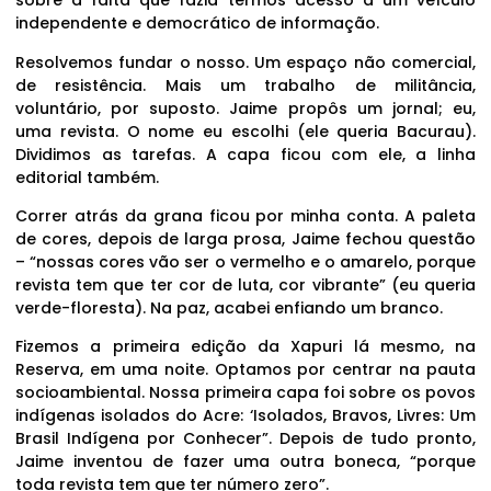
sobre a falta que fazia termos acesso a um veículo
independente e democrático de informação.
Resolvemos fundar o nosso. Um espaço não comercial,
de resistência. Mais um trabalho de militância,
voluntário, por suposto. Jaime propôs um jornal; eu,
uma revista. O nome eu escolhi (ele queria Bacurau).
Dividimos as tarefas. A capa ficou com ele, a linha
editorial também.
Correr atrás da grana ficou por minha conta. A paleta
de cores, depois de larga prosa, Jaime fechou questão
– “nossas cores vão ser o vermelho e o amarelo, porque
revista tem que ter cor de luta, cor vibrante” (eu queria
verde-floresta). Na paz, acabei enfiando um branco.
Fizemos a primeira edição da Xapuri lá mesmo, na
Reserva, em uma noite. Optamos por centrar na pauta
socioambiental. Nossa primeira capa foi sobre os povos
indígenas isolados do Acre: ‘Isolados, Bravos, Livres: Um
Brasil Indígena por Conhecer”. Depois de tudo pronto,
Jaime inventou de fazer uma outra boneca, “porque
toda revista tem que ter número zero”.