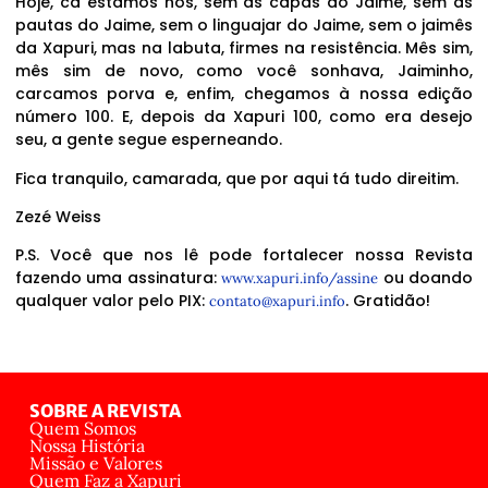
Hoje, cá estamos nós, sem as capas do Jaime, sem as
pautas do Jaime, sem o linguajar do Jaime, sem o jaimês
da Xapuri, mas na labuta, firmes na resistência. Mês sim,
mês sim de novo, como você sonhava, Jaiminho,
carcamos porva e, enfim, chegamos à nossa edição
número 100. E, depois da Xapuri 100, como era desejo
seu, a gente segue esperneando.
Fica tranquilo, camarada, que por aqui tá tudo direitim.
Zezé Weiss
P.S. Você que nos lê pode fortalecer nossa Revista
fazendo uma assinatura:
ou doando
www.xapuri.info/assine
qualquer valor pelo PIX:
. Gratidão!
contato@xapuri.info
SOBRE A REVISTA
Quem Somos
Nossa História
Missão e Valores
Quem Faz a Xapuri