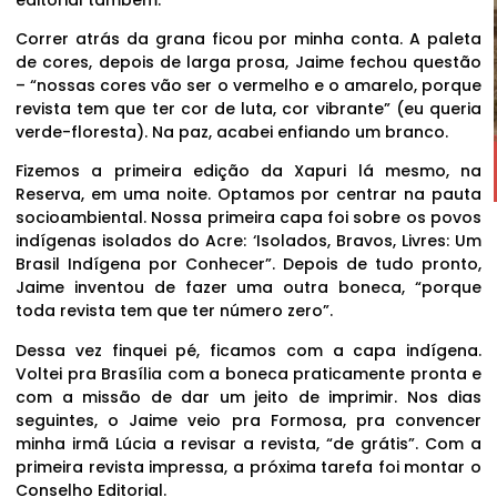
Correr atrás da grana ficou por minha conta. A paleta
de cores, depois de larga prosa, Jaime fechou questão
– “nossas cores vão ser o vermelho e o amarelo, porque
revista tem que ter cor de luta, cor vibrante” (eu queria
verde-floresta). Na paz, acabei enfiando um branco.
Fizemos a primeira edição da Xapuri lá mesmo, na
Reserva, em uma noite. Optamos por centrar na pauta
socioambiental. Nossa primeira capa foi sobre os povos
indígenas isolados do Acre: ‘Isolados, Bravos, Livres: Um
Brasil Indígena por Conhecer”. Depois de tudo pronto,
Jaime inventou de fazer uma outra boneca, “porque
toda revista tem que ter número zero”.
Dessa vez finquei pé, ficamos com a capa indígena.
Voltei pra Brasília com a boneca praticamente pronta e
com a missão de dar um jeito de imprimir. Nos dias
seguintes, o Jaime veio pra Formosa, pra convencer
minha irmã Lúcia a revisar a revista, “de grátis”. Com a
primeira revista impressa, a próxima tarefa foi montar o
Conselho Editorial.