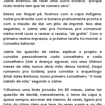
Jaime inventou de fazer uma outra boneca, “porque
toda revista tem que ter número zero”.
Dessa vez finquei pé, ficamos com a capa indígena.
Voltei pra Brasília com a boneca praticamente pronta e
com a missão de dar um jeito de imprimir. Nos dias
seguintes, o Jaime veio pra Formosa, pra convencer
minha irmã Lúcia a revisar a revista, “de grátis”. Com a
primeira revista impressa, a próxima tarefa foi montar o
Conselho Editorial.
Jaime fez questão de visitar, explicar o projeto e
convidar pessoalmente cada conselheiro e cada
conselheira (até a doença agravar, nos seus últimos
meses de vida, nunca abriu mão dessa tarefa). Daqui
rumamos pra Goiânia, para convidar o arqueólogo
Altair Sales Barbosa, nosso primeiro conselheiro. “O mais
sabido de nóis,” segundo o Jaime.
Trilhamos uma linda jornada. Em 80 meses, Jaime fez
questão de decidir, mensalmente, o tema da capa e,
quase sempre, escrever ele mesmo. Às vezes, ligava pra
falar da ótima ideia que teve, às vezes sumia e, no dia