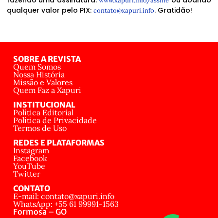
www.xapuri.info/assine
qualquer valor pelo PIX:
. Gratidão!
contato@xapuri.info
SOBRE A REVISTA
Quem Somos
Nossa História
Missão e Valores
Quem Faz a Xapuri
INSTITUCIONAL
Política Editorial
Política de Privacidade
Termos de Uso
REDES E PLATAFORMAS
Instagram
Facebook
YouTube
Twitter
CONTATO
E-mail: contato@xapuri.info
WhatsApp: +55 61 99991-1563
Formosa – GO