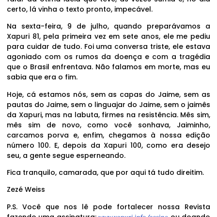
certo, lá vinha o texto pronto, impecável.
Na sexta-feira, 9 de julho, quando preparávamos a
Xapuri 81, pela primeira vez em sete anos, ele me pediu
para cuidar de tudo. Foi uma conversa triste, ele estava
agoniado com os rumos da doença e com a tragédia
que o Brasil enfrentava. Não falamos em morte, mas eu
sabia que era o fim.
Hoje, cá estamos nós, sem as capas do Jaime, sem as
pautas do Jaime, sem o linguajar do Jaime, sem o jaimês
da Xapuri, mas na labuta, firmes na resistência. Mês sim,
mês sim de novo, como você sonhava, Jaiminho,
carcamos porva e, enfim, chegamos à nossa edição
número 100. E, depois da Xapuri 100, como era desejo
seu, a gente segue esperneando.
Fica tranquilo, camarada, que por aqui tá tudo direitim.
Zezé Weiss
P.S. Você que nos lê pode fortalecer nossa Revista
fazendo uma assinatura:
ou doando