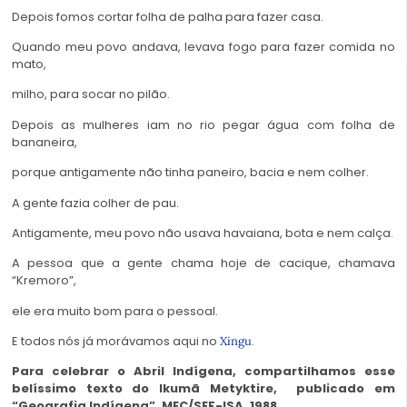
Depois fomos cortar folha de palha para fazer casa.
Quando meu povo andava, levava fogo para fazer comida no
mato,
milho, para socar no pilão.
Depois as mulheres iam no rio pegar água com folha de
bananeira,
porque antigamente não tinha paneiro, bacia e nem colher.
A gente fazia colher de pau.
Antigamente, meu povo não usava havaiana, bota e nem calça.
A pessoa que a gente chama hoje de cacique, chamava
“Kremoro”,
ele era muito bom para o pessoal.
E todos nós já morávamos aqui no
.
Xingu
Para celebrar o Abril Indígena, compartilhamos esse
belíssimo texto do Ikumã Metyktire, publicado em
“Geografia Indígena”, MEC/SEF-ISA, 1988.