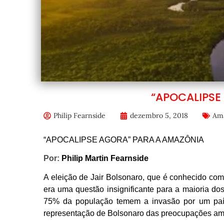
“APOCALIPSE
Philip Fearnside
dezembro 5, 2018
Am
“APOCALIPSE AGORA” PARA A AMAZÔNIA
Por:
Phil
ip Martin Fearnside
A eleição de Jair Bolsonaro, que é conhecido como
era uma questão insignificante para a maioria do
75% da população temem a invasão por um país 
representação de Bolsonaro das preocupações am