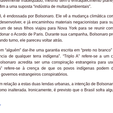
entavelmente inadequado, mesmo sem o enfraquecimento plane
fim a uma suposta “indústria de multas[ambientais”.
il, é endossada por Bolsonaro. Ele vê a mudança climática c
 desenvolver, e já encaminhou materiais negacionistas para s
 um de seus filhos viajou para Nova York para se reunir co
nar o Acordo de Paris. Durante sua campanha, Bolsonaro p
ndo turno, ele pareceu voltar atrás.
em “alguém” dar-lhe uma garantia escrita em “preto no branco”
ia de qualquer terra indígena”. “Triplo A” refere-se a um c
olsonaro acredita ser uma conspiração estrangeira para us
a” refere-se à crença de que os povos indígenas podem d
governos estrangeiros conspiratórios.
m relação a estas duas lendas urbanas, a intenção de Bolsonar
omo inalterada. Ironicamente, é previsto que o Brasil sofra al
/