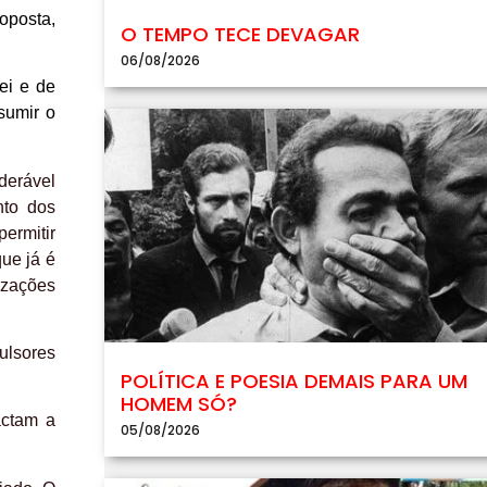
oposta,
O TEMPO TECE DEVAGAR
06/08/2026
ei e de
sumir o
derável
nto dos
ermitir
que já é
izações
pulsores
POLÍTICA E POESIA DEMAIS PARA UM
HOMEM SÓ?
actam a
05/08/2026