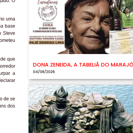
jado. O
omo uma
ua base
m Steve
rometeu
 de que
DONA ZENEIDA, A TABELIÃ DO MARAJ
orredor
04/08/2026
urpar a
eclarar
o de se
guns dos