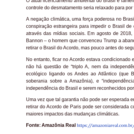
O atual licenciamento ambiental do Brasil é lam
controle do desmatamento seria relaxado para por 
A negação climática, uma força poderosa no Bras
conspiração estrangeira para impedir o Brasil de
através das mídias sociais. Em agosto de 2018,
Bannon – o homem que convenceu Trump a abando
retirar o Brasil do Acordo, mas pouco antes do segu
No entanto, ficar no Acordo estava condicionado 
não há questão de “triplo A, nem da independênc
ecológico ligando os Andes ao Atlântico (que B
soberania sobre a Amazônia), e “independênci
independência do Brasil e serem reconhecidos por 
Uma vez que tal garantia não pode ser esperada e
retirar do Acordo de Paris pode ser considerada c
maiores impactos das mudanças climáticas.
Fonte: Amazônia Real
https://amazoniareal.com.br