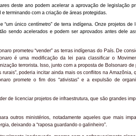
tares deste ano podem acelerar a aprovação de legislação pr
 e terminando com a criação de áreas protegidas.
 “um único centímetro” de terra indígena. Onze projetos de l
stão sendo acelerados e podem ser aprovados antes dele as
onaro prometeu “vender” as terras indígenas do País. De consi
sonaro é uma modificação da lei para classificar o Movime
ação terrorista. Isso, junto com a proposta de Bolsonaro de p
rurais”, poderia incitar ainda mais os conflitos na Amazônia, 
onaro promete o fim dos “ativistas” e a expulsão de organ
er de licenciar projetos de infraestrutura, que são grandes im
 para outros ministérios, notadamente aqueles que mais imp
ergia, deixando a “raposa guardando o galinheiro”.