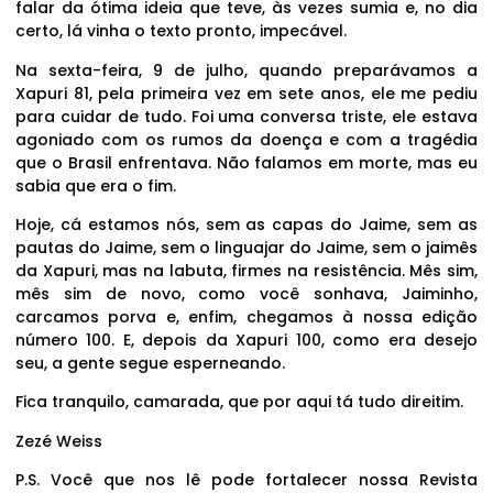
falar da ótima ideia que teve, às vezes sumia e, no dia
certo, lá vinha o texto pronto, impecável.
Na sexta-feira, 9 de julho, quando preparávamos a
Xapuri 81, pela primeira vez em sete anos, ele me pediu
para cuidar de tudo. Foi uma conversa triste, ele estava
agoniado com os rumos da doença e com a tragédia
que o Brasil enfrentava. Não falamos em morte, mas eu
sabia que era o fim.
Hoje, cá estamos nós, sem as capas do Jaime, sem as
pautas do Jaime, sem o linguajar do Jaime, sem o jaimês
da Xapuri, mas na labuta, firmes na resistência. Mês sim,
mês sim de novo, como você sonhava, Jaiminho,
carcamos porva e, enfim, chegamos à nossa edição
número 100. E, depois da Xapuri 100, como era desejo
seu, a gente segue esperneando.
Fica tranquilo, camarada, que por aqui tá tudo direitim.
Zezé Weiss
P.S. Você que nos lê pode fortalecer nossa Revista