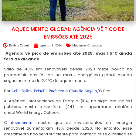
AQUECIMENTO GLOBAL: AGÊNCIA VÊ PICO DE
EMISSÕES ATÉ 2025
Revista Xapuri
agosto 18, 2024
Mudanças Climáticas
Agência vê pico de emissões até 2025, mas 1,5ºC ainda
fora de alcance
Salto de 40% em renováveis desde 2020 mexe pouco no
predomínio dos fósseis na matriz energética global; mundo
segue no rumo de 2,4ºC de aquecimento.
Por
,
e
/O Eco
Leila Salim
Priscila Pacheco
Claudio Angelo
A Agência Internacional de Energia (IEA, na sigla em inglês)
publicou nesta terça-feira (24) seu aguardado relatório
anual
World Energy Outlook
.
O
mostra que os investimentos em energia
documento
renovável aumentaram 40% desde 2020. No entanto, esse
crescimento não será suficiente para conter a crise climática se