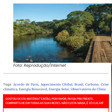
Foto: Reprodução/Internet
Tags:
,
,
,
,
Acordo de Paris
Aquecimento Global
Brasil
Carbono
Crise
,
,
,
climática
Energia Renovável
Energia Solar
Observatório do Clima
GOSTOU DESTA MATÉRIA? ENTÃO, POR FAVOR, PASSA PRA FRENTE.
COMPARTILHE EM TODAS AS SUAS REDES. NÃO CUSTA NADA, É SÓ CLICAR!