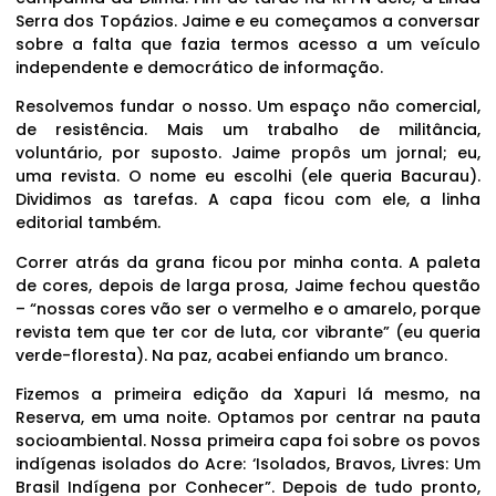
Serra dos Topázios. Jaime e eu começamos a conversar
sobre a falta que fazia termos acesso a um veículo
independente e democrático de informação.
Resolvemos fundar o nosso. Um espaço não comercial,
de resistência. Mais um trabalho de militância,
voluntário, por suposto. Jaime propôs um jornal; eu,
uma revista. O nome eu escolhi (ele queria Bacurau).
Dividimos as tarefas. A capa ficou com ele, a linha
editorial também.
Correr atrás da grana ficou por minha conta. A paleta
de cores, depois de larga prosa, Jaime fechou questão
– “nossas cores vão ser o vermelho e o amarelo, porque
revista tem que ter cor de luta, cor vibrante” (eu queria
verde-floresta). Na paz, acabei enfiando um branco.
Fizemos a primeira edição da Xapuri lá mesmo, na
Reserva, em uma noite. Optamos por centrar na pauta
socioambiental. Nossa primeira capa foi sobre os povos
indígenas isolados do Acre: ‘Isolados, Bravos, Livres: Um
Brasil Indígena por Conhecer”. Depois de tudo pronto,