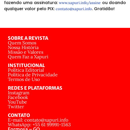
fazendo uma assinatura:
ou doando
www.xapuri.info/assine
qualquer valor pelo PIX:
. Gratidão!
contato@xapuri.info
SOBRE A REVISTA
Quem Somos
Nossa História
Missão e Valores
Quem Faz a Xapuri
INSTITUCIONAL
Política Editorial
Política de Privacidade
Termos de Uso
REDES E PLATAFORMAS
Instagram
Facebook
YouTube
Twitter
CONTATO
E-mail: contato@xapuri.info
WhatsApp: +55 61 99991-1563
Formosa – GO