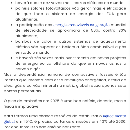
haverá quase dez vezes mais carros elétricos no mundo;
painéis solares fotovoltaicos vão gerar mais eletricidade
do que todo o sistema de energia dos EUA gera
atualmente;
a participação das
mundial
energias renováveis na geração
de eletricidade se aproximará de 50%, contra 30%
atualmente;
bombas de calor e outros sistemas de aquecimento
elétrico vão superar os boilers a óleo combustível e gás
em todo o mundo;
e haverá três vezes mais investimento em novos projetos
de energia eólica offshore do que em novas usinas a
carvão e gás.
Mas a dependência humana de combustíveis fósseis é tão
imensa que, mesmo com essa revolução energética, a fatia de
óleo, gás e carvão mineral na matriz global recua apenas sete
pontos percentuais.
O pico de emissões em 2025 é uma boa notícia, decerto, mas a
física é implacável:
para termos uma chance razoável de estabilizar o
aquecimento
em 1,5ºC, é preciso cortar as emissões em 43% até 2030.
global
Por enquanto isso não está no horizonte.