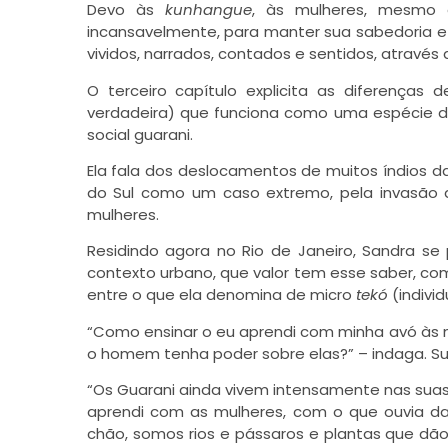
Devo às
kunhangue
, às mulheres, mesmo o
incansavelmente, para manter sua sabedoria e 
vividos, narrados, contados e sentidos, atravé
O terceiro capítulo explicita as diferenças 
verdadeira) que funciona como uma espécie de
social guarani.
Ela fala dos deslocamentos de muitos índios d
do Sul como um caso extremo, pela invasão da
mulheres.
Residindo agora no Rio de Janeiro, Sandra s
contexto urbano, que valor tem esse saber, como
entre o que ela denomina de micro
tekó
(indivi
“Como ensinar o eu aprendi com minha avó às m
o homem tenha poder sobre elas?” – indaga. Su
“Os Guarani ainda vivem intensamente nas suas
aprendi com as mulheres, com o que ouvia d
chão, somos rios e pássaros e plantas que dão 