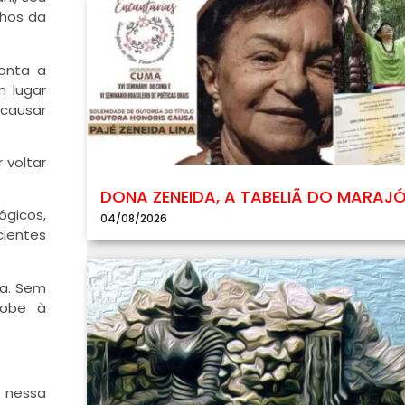
chos da
conta a
m lugar
 causar
 voltar
DONA ZENEIDA, A TABELIÃ DO MARAJ
gicos,
04/08/2026
cientes
ra. Sem
 sobe à
s nessa