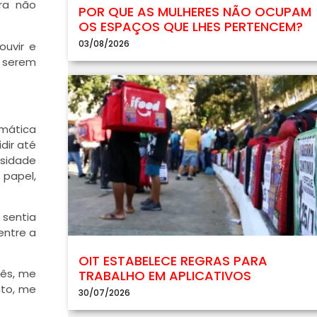
ra não
POR QUE AS MULHERES NÃO OCUPAM
OS ESPAÇOS QUE LHES PERTENCEM?
03/08/2026
ouvir e
a serem
umática
dir até
rsidade
 papel,
 sentia
entre a
OIT ESTABELECE REGRAS PARA
uês, me
TRABALHO EM APLICATIVOS
nto, me
30/07/2026