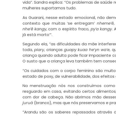
vida”. Sandra explica: “Os problemas de saúde 
mulheres suportamos tudo.
As Guarani, nesse estado emocional, não dem
contexto que muitas ‘se entregam’
nheme’ĕ
,
nhe’ĕ kangy
, com o espírito fraco,
py’a kangy
. 
já está morto’”.
Segundo ela, “as dificuldades da mãe interferem
toda,
piary
, crianças
guapy kuaa he’yn wa’e
, q
criança quando adulta pode ficar impaciente co
O susto que a criança leva também tem consequ
“Os cuidados com o corpo feminino são muito 
estado de poxy, de vulnerabilidade, dos efeito
Na menstruação nós nos construímos como 
resguardo em casa, evitando certos alimentos,
com dor de cabeça. Não abrimos mão desses
juruá
(branco), mas que nós preservamos e pra
“Arandu são os saberes repassados através da