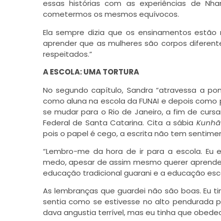
essas histórias com as experiências de Nh
cometermos os mesmos equívocos.
Ela sempre dizia que os ensinamentos estão n
aprender que as mulheres são corpos diferen
respeitados.”
Ara Reté
A ESCOLA: UMA TORTURA
No segundo capítulo, Sandra “atravessa a pon
como aluna na escola da FUNAI e depois como p
se mudar para o Rio de Janeiro, a fim de cursar
Federal de Santa Catarina. Cita a sábia
Kunhã
pois o papel é cego, a escrita não tem sentiment
“Lembro-me da hora de ir para a escola. Eu er
medo, apesar de assim mesmo querer aprender a
educação tradicional guarani e a educação esco
As lembranças que guardei não são boas. Eu ti
sentia como se estivesse no alto pendurada p
dava angustia terrível, mas eu tinha que obedec