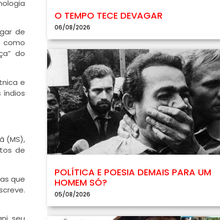
mologia
O TEMPO TECE DEVAGAR
06/08/2026
ugar de
já como
nça” do
tnica e
 índios
ã (MS),
tos de
POLÍTICA E POESIA DEMAIS PARA UM
mas que
HOMEM SÓ?
screve.
05/08/2026
ni, seu