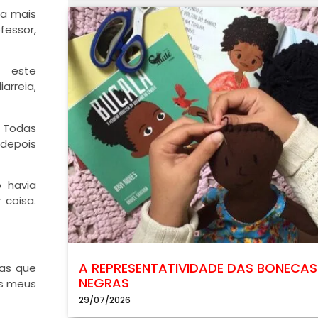
ia mais
fessor,
ar este
arreia,
. Todas
depois
 havia
 coisa.
A REPRESENTATIVIDADE DAS BONECAS
mas que
NEGRAS
os meus
29/07/2026