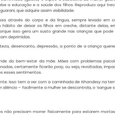
be a educação e a saúde dos filhos. Reproduzo aqui tre
rani, que adquire assim visibilidade.
essa através do corpo e da língua, sempre levado em 
ábito de deixar os filhos em creche, distante delas, e
orque isso gera um susto grande nas crianças que pode
ficam deprimidas.
risteza, desencanto, depressão, a ponto de a criança querer
pende do bem-estar da mãe. Mães com problemas psicoló
sionadas, certamente ficarão
poxy
, ou seja, revoltadas, impa
hos esses sentimentos.
ente. Isso tem a ver com a caminhada de
Nhandesy
na ter
m silêncio – facilmente a mulher se descontrola, o ‘sangue
res não precisam morrer fisicamente para estarem morta