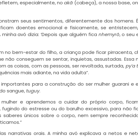
refletem, especialmente, no
akã
(cabeça), a nossa base, o
onstram seus sentimentos, diferentemente dos homens. 
 ficam doentes emocional e fisicamente, se entristecem
A minha avó dizia: ‘Depois que alguém fica
nhemyrõ
, o seu 
 no bem-estar do filho, a criança pode ficar pirracenta, c
ue não conseguem se sentar, inquietas, assustadas. Ess
m as coisas, com as pessoas, ser revoltada, surtada,
py’a 
ências mais adiante, na vida adulta”.
Ara Reté
importantes para a construção do ser mulher guarani e e
s do sangue,
tuguy
.
mulher e aprendemos a cuidar do próprio corpo, fica
 fugindo do estresse ou do barulho excessivo, para não f
 saberes únicos sobre o corpo, nem sempre reconhecido
ticamos.”
s narrativas orais. A minha avó explicava a netos e ne