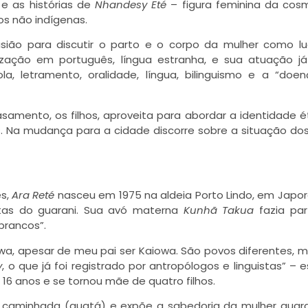
 e as histórias de
Nhandesy Eté
– figura feminina da cos
s não indígenas.
sião para discutir o parto e o corpo da mulher como l
tização em português, língua estranha, e sua atuação 
a, letramento, oralidade, língua, bilinguismo e a “doe
amento, os filhos, aproveita para abordar a identidade é
. Na mudança para a cidade discorre sobre a situação dos
es,
Ara Reté
nasceu em 1975 na aldeia Porto Lindo, em Japor
ntas do guarani. Sua avó materna
Kunhã Takua
fazia par
rancos”.
a, apesar de meu pai ser Kaiowa. São povos diferentes, 
y
, o que já foi registrado por antropólogos e linguistas” – e
 16 anos e se tornou mãe de quatro filhos.
ua caminhada (guatá) e expõe a sabedoria da mulher guara