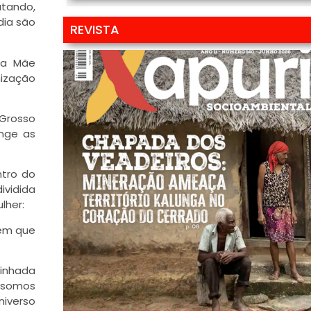
tando,
 dia são
REVISTA
a Mãe
nização
 Grosso
inge as
tro do
ividida
lher:
tem que
minhada
, somos
niverso