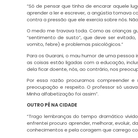
“Só de pensar que tinha de encarar aquele lug
aprender a ler e escrever, a angústia tomava c
contra a pressão que ele exercia sobre nós. Nã
O medo me travava toda. Como as crianças gu
“sentimento de susto”, que deve ser evitado, 
vomito, febre) e problemas psicológicos.”
Para os Guarani, o mau humor de uma pessoa 
as coisas estão ligadas com a educação, inclu
dela ficar doente, nós, ao contrário, nos preoc
Por essa razão procuramos compreender e 
preocupação e respeito. O professor só usava 
Minha alfabetização foi assim”.
Ara Reté
OUTRO PÉ NA CIDADE
“Trago lembranças do tempo dramático vivido 
enfrentei procuro aprender, melhorar, evoluir,
conhecimentos e pela coragem que carrego co