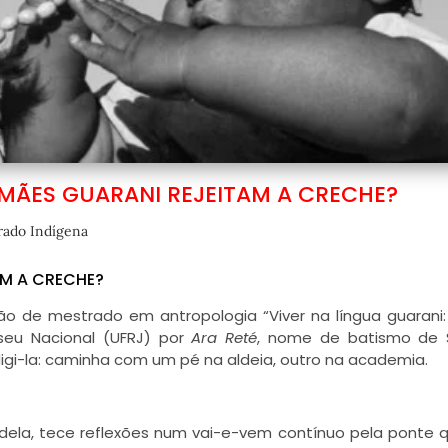
 MÃES GUARANI REJEITAM A CRECHE?
rado Indígena
AM A CRECHE?
ão de mestrado em antropologia “Viver na língua guarani
seu Nacional (UFRJ) por
Ara Reté
, nome de batismo de 
digi-la: caminha com um pé na aldeia, outro na academia.
s dela, tece reflexões num vai-e-vem contínuo pela ponte q