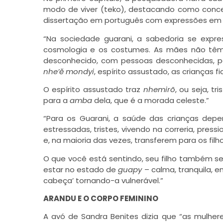
modo de viver (teko), destacando como conce
dissertação em português com expressões em gua
“Na sociedade guarani, a sabedoria se expr
cosmologia e os costumes. As mães não têm h
desconhecido, com pessoas desconhecidas, p
nhe’ĕ mondyi
, espírito assustado, as crianças 
O espírito assustado traz
nhemirõ
, ou seja, t
para a
amba
dela, que é a morada celeste.”
“Para os Guarani, a saúde das crianças de
estressadas, tristes, vivendo na correria, pres
e, na maioria das vezes, transferem para os fil
O que você está sentindo, seu filho também s
estar no estado de
guapy
– calma, tranquila, e
cabeça’ tornando-a vulnerável.”
ARANDU E O CORPO FEMININO
A avó de Sandra Benites dizia que “as mulhe