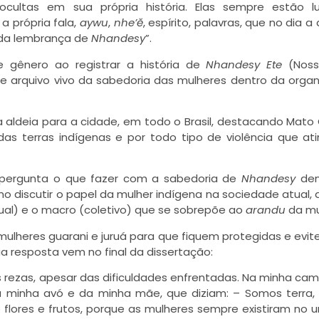
cultas em sua própria história. Elas sempre estão lu
a própria fala,
aywu
,
nhe’ĕ
, espírito, palavras, que no dia a
s da lembrança de
Nhandesy
”.
de gênero ao registrar a história de
Nhandesy Ete
(Noss
 arquivo vivo da sabedoria das mulheres dentro da orga
a aldeia para a cidade, em todo o Brasil, destacando Mato
s terras indígenas e por todo tipo de violência que at
e pergunta o que fazer com a sabedoria de
Nhandesy
den
 discutir o papel da mulher indígena na sociedade atual, d
dual) e o macro (coletivo) que se sobrepõe ao
arandu
da mu
ulheres guarani e juruá para que fiquem protegidas e evi
a resposta vem no final da dissertação:
Ara Reté
 rezas, apesar das dificuldades enfrentadas. Na minha ca
a minha avó e da minha mãe, que diziam: – Somos terra
flores e frutos, porque as mulheres sempre existiram no u