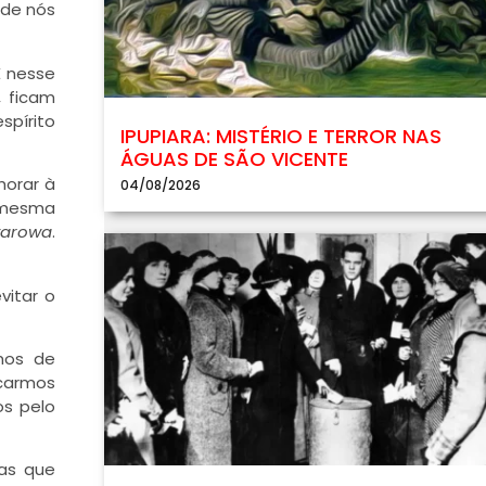
nde nós
É nesse
, ficam
espírito
IPUPIARA: MISTÉRIO E TERROR NAS
ÁGUAS DE SÃO VICENTE
horar à
04/08/2026
a mesma
tarowa
.
vitar o
mos de
icarmos
s pelo
tas que