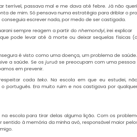
ar terrível, passava mal e me dava até febre. Já não quer
onta de mim. Só pensava numa estratégia para driblar o pro
o conseguia escrever nada, por medo de ser castigada.
arani sempre reagem a partir do
nhemondyi
, irei explic
que pode levar até à morte ou deixar sequelas físicas (di
insegura é visto como uma doença, um problema de saúde
sive a saúde. Se os
juruá
se preocupam com uma pessoa 
upamos em prevenir.
respeitar cada
teko
. Na escola em que eu estudei, não
o português. Era muito ruim e nos castigava por qualquer
na escola para tirar delas alguma lição. Com os proble
 dar sentido à memória da minha avó, responsável maior pel
migo.