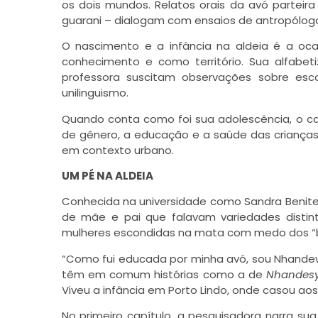
os dois mundos. Relatos orais da avó parteira
guarani – dialogam com ensaios de antropólogo
O nascimento e a infância na aldeia é a oca
conhecimento e como território. Sua alfabe
professora suscitam observações sobre escol
unilinguismo.
Quando conta como foi sua adolescência, o cas
de gênero, a educação e a saúde das crianças
em contexto urbano.
UM PÉ NA ALDEIA
Conhecida na universidade como Sandra Benit
de mãe e pai que falavam variedades disti
mulheres escondidas na mata com medo dos “b
“Como fui educada por minha avó, sou Nhandew
têm em comum histórias como a de
Nhandes
Viveu a infância em Porto Lindo, onde casou aos
No primeiro capítulo, a pesquisadora narra s