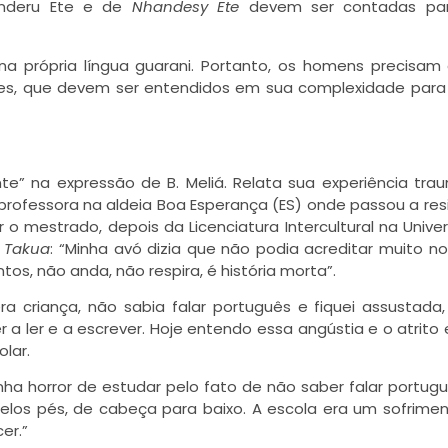
anderu Ete e de
Nhandesy Ete
devem ser contadas pa
a própria língua guarani. Portanto, os homens precisam 
tes, que devem ser entendidos em sua complexidade par
te” na expressão de B. Meliá. Relata sua experiência tra
rofessora na aldeia Boa Esperança (ES) onde passou a resi
 o mestrado, depois da Licenciatura Intercultural na Unive
 Takua
: “Minha avó dizia que não podia acreditar muito no
os, não anda, não respira, é história morta”.
a criança, não sabia falar português e fiquei assustada,
 ler e a escrever. Hoje entendo essa angústia e o atrito 
lar.
nha horror de estudar pelo fato de não saber falar portug
elos pés, de cabeça para baixo. A escola era um sofrime
er.”