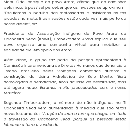
Mobu Odo, cacique do povo Arara, afirma que ao caminhar
pela mata é possível perceber que as invasões se aproximam.
“Escutamos o barulho das motosserras e avistamos muitas
picadas na mata. E as invasões estão cada vez mais perto da
nossa aldeia”, diz.
Presidente da Associação Indígena do Povo Arara da
Cachoeira Seca (Kowit), Timbektodem Arara explica que seu
povo organiza uma campanha virtual para mobilizar a
sociedade civil em apoio aos Arara.
Além disso, o grupo faz parte da petição apresentada à
Comissão Interamericana de Direitos Humanos que denuncia o
Estado brasileiro pelas violações cometidas durante a
construção da Usina Hidrelétrica de Belo Monte. “
Está
homologado e demarcado, ficou na fase de desintrusão, mas
até agora nada. Estamos muito preocupados com o nosso
território
”.
Segundo Timbektodem, o número de não indígenas na TI
Cachoeira Seca vem aumentando à medida que são feitos
novos loteamentos “
A ação do Ibama tem que chegar em todo
o travessão da Cachoeira Seca, porque as pessoas estão
loteando a terra e vendendo.