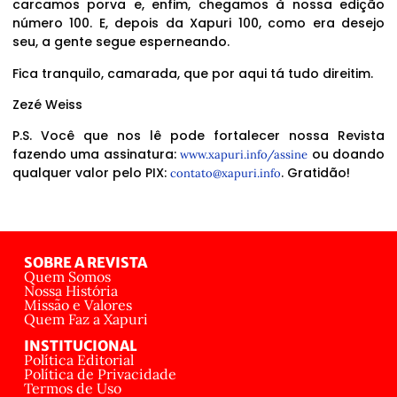
carcamos porva e, enfim, chegamos à nossa edição
número 100. E, depois da Xapuri 100, como era desejo
seu, a gente segue esperneando.
Fica tranquilo, camarada, que por aqui tá tudo direitim.
Zezé Weiss
P.S. Você que nos lê pode fortalecer nossa Revista
fazendo uma assinatura:
ou doando
www.xapuri.info/assine
qualquer valor pelo PIX:
. Gratidão!
contato@xapuri.info
SOBRE A REVISTA
Quem Somos
Nossa História
Missão e Valores
Quem Faz a Xapuri
INSTITUCIONAL
Política Editorial
Política de Privacidade
Termos de Uso