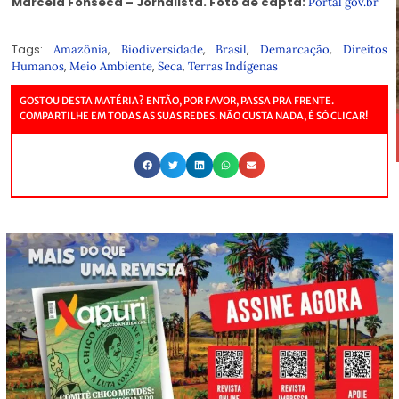
Marcela Fonseca – Jornalista. Foto de capta:
Portal gov.br
Tags:
,
,
,
,
Amazônia
Biodiversidade
Brasil
Demarcação
Direitos
,
,
,
Humanos
Meio Ambiente
Seca
Terras Indígenas
GOSTOU DESTA MATÉRIA? ENTÃO, POR FAVOR, PASSA PRA FRENTE.
COMPARTILHE EM TODAS AS SUAS REDES. NÃO CUSTA NADA, É SÓ CLICAR!