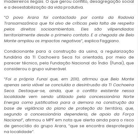
madeireiros ilegais. O que gerou conflito, desagregação social
e a desestabilização da vida produtiva.
“
O povo
Arara
foi contactado por conta da Rodovia
Transamazônica que foi alvo de críticas pela falta de respeito
pelos direitos socioambientais. Eles são vilipendiados
territorialmente desde o primeiro contato. E a chegada de Belo
Monte ampliou os impactos negativos
”, explica Faggiano.
Condicionante para a construção da usina, a regularização
fundiária da TI Cachoeira Seca foi orientada, por meio de
parecer técnico, pela Fundação Nacional do Índio (Funai), que
considerou o grupo vulnerável.
“
Foi a própria Funai que, em 2010, afirmou que Belo Monte
apenas seria viável se concluída a desintrusão da TI Cachoeira
Seca. Destaque-se, ainda, que o conflito existente nessa
localidade vem sendo utilizado pela concessionária Norte
Energia como justificativa para a demora na construção da
base de vigilância do plano de proteção do território, que,
segundo a concessionária dependeria, de apoio da Força
Nacional
”, afirmou o MPF em nota que alerta ainda para o risco
de genocídio do grupo Arara, “que se encontra desprotegido
na localidade”.