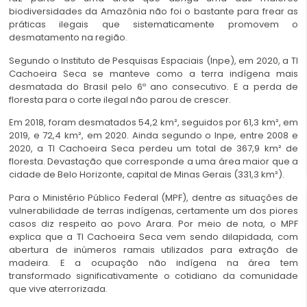
biodiversidades da Amazônia não foi o bastante para frear as
práticas ilegais que sistematicamente promovem o
desmatamento na região.
Segundo o Instituto de Pesquisas Espaciais (Inpe), em 2020, a TI
Cachoeira Seca se manteve como a terra indígena mais
desmatada do Brasil pelo 6º ano consecutivo. E a perda de
floresta para o corte ilegal não parou de crescer.
Em 2018, foram desmatados 54,2 km², seguidos por 61,3 km², em
2019, e 72,4 km², em 2020. Ainda segundo o Inpe, entre 2008 e
2020, a TI Cachoeira Seca perdeu um total de 367,9 km² de
floresta. Devastação que corresponde a uma área maior que a
cidade de Belo Horizonte, capital de Minas Gerais (331,3 km²).
Para o Ministério Público Federal (MPF), dentre as situações de
vulnerabilidade de terras indígenas, certamente um dos piores
casos diz respeito ao povo Arara. Por meio de nota, o MPF
explica que a TI Cachoeira Seca vem sendo dilapidada, com
abertura de inúmeros ramais utilizados para extração de
madeira. E a ocupação não indígena na área tem
transformado significativamente o cotidiano da comunidade
que vive aterrorizada.