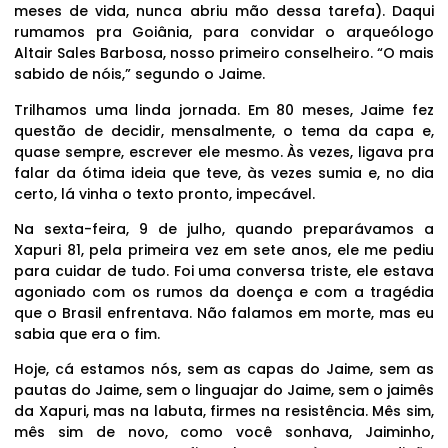
meses de vida, nunca abriu mão dessa tarefa). Daqui
rumamos pra Goiânia, para convidar o arqueólogo
Altair Sales Barbosa, nosso primeiro conselheiro. “O mais
sabido de nóis,” segundo o Jaime.
Trilhamos uma linda jornada. Em 80 meses, Jaime fez
questão de decidir, mensalmente, o tema da capa e,
quase sempre, escrever ele mesmo. Às vezes, ligava pra
falar da ótima ideia que teve, às vezes sumia e, no dia
certo, lá vinha o texto pronto, impecável.
Na sexta-feira, 9 de julho, quando preparávamos a
Xapuri 81, pela primeira vez em sete anos, ele me pediu
para cuidar de tudo. Foi uma conversa triste, ele estava
agoniado com os rumos da doença e com a tragédia
que o Brasil enfrentava. Não falamos em morte, mas eu
sabia que era o fim.
Hoje, cá estamos nós, sem as capas do Jaime, sem as
pautas do Jaime, sem o linguajar do Jaime, sem o jaimês
da Xapuri, mas na labuta, firmes na resistência. Mês sim,
mês sim de novo, como você sonhava, Jaiminho,