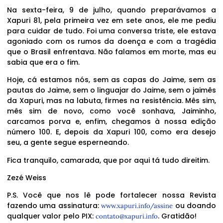
Na sexta-feira, 9 de julho, quando preparávamos a
Xapuri 81, pela primeira vez em sete anos, ele me pediu
para cuidar de tudo. Foi uma conversa triste, ele estava
agoniado com os rumos da doença e com a tragédia
que o Brasil enfrentava. Não falamos em morte, mas eu
sabia que era o fim.
Hoje, cá estamos nós, sem as capas do Jaime, sem as
pautas do Jaime, sem o linguajar do Jaime, sem o jaimês
da Xapuri, mas na labuta, firmes na resistência. Mês sim,
mês sim de novo, como você sonhava, Jaiminho,
carcamos porva e, enfim, chegamos à nossa edição
número 100. E, depois da Xapuri 100, como era desejo
seu, a gente segue esperneando.
Fica tranquilo, camarada, que por aqui tá tudo direitim.
Zezé Weiss
P.S. Você que nos lê pode fortalecer nossa Revista
fazendo uma assinatura:
ou doando
www.xapuri.info/assine
qualquer valor pelo PIX:
. Gratidão!
contato@xapuri.info