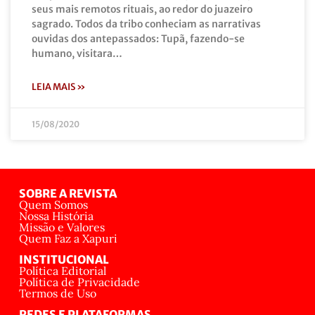
seus mais remotos rituais, ao redor do juazeiro
sagrado. Todos da tribo conheciam as narrativas
ouvidas dos antepassados: Tupã, fazendo-se
humano, visitara…
LEIA MAIS »
15/08/2020
SOBRE A REVISTA
Quem Somos
Nossa História
Missão e Valores
Quem Faz a Xapuri
INSTITUCIONAL
Política Editorial
Política de Privacidade
Termos de Uso
REDES E PLATAFORMAS