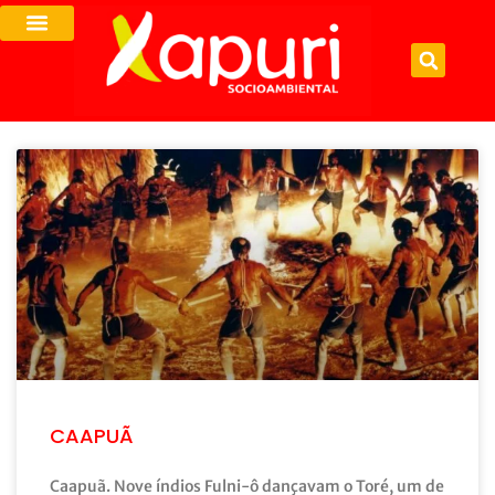
CAAPUÃ
Caapuã. Nove índios Fulni-ô dançavam o Toré, um de