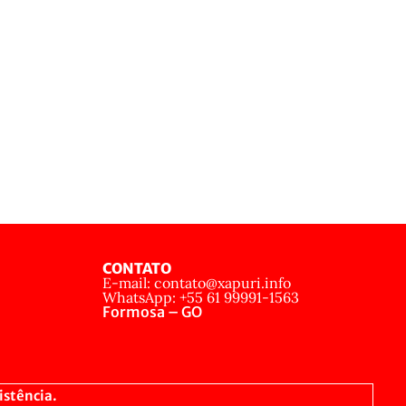
CONTATO
E-mail: contato@xapuri.info
WhatsApp: +55 61 99991-1563
Formosa – GO
istência.