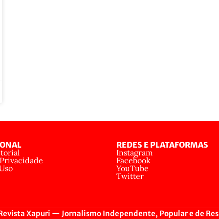
IONAL
REDES E PLATAFORMAS
torial
Instagram
 Privacidade
Facebook
 Uso
YouTube
Twitter
evista Xapuri — Jornalismo Independente, Popular e de Res