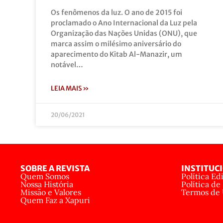
Os fenômenos da luz. O ano de 2015 foi
proclamado o Ano Internacional da Luz pela
Organização das Nações Unidas (ONU), que
marca assim o milésimo aniversário do
aparecimento do Kitab Al-Manazir, um
notável…
LEIA MAIS »
20/06/2021
SOBRE A REVISTA
INSTITUC
Quem Somos
Política Edi
Nossa História
Política de
Missão e Valores
Termos de
Quem Faz a Xapuri