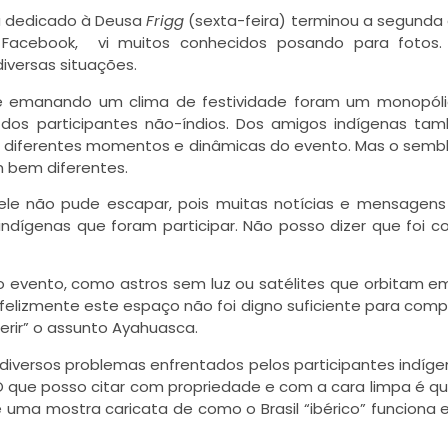
dia dedicado à Deusa
Frigg
(sexta-feira) terminou a segunda
Facebook, vi muitos conhecidos posando para fotos.
iversas situações.
s e emanando um clima de festividade foram um monopóli
 dos participantes não-índios. Dos amigos indígenas ta
 diferentes momentos e dinâmicas do evento. Mas o semb
 bem diferentes.
le não pude escapar, pois muitas notícias e mensagens
dígenas que foram participar. Não posso dizer que foi 
 evento, como astros sem luz ou satélites que orbitam e
nfelizmente este espaço não foi digno suficiente para comp
ferir” o assunto Ayahuasca.
diversos problemas enfrentados pelos participantes indíge
 que posso citar com propriedade e com a cara limpa é q
se uma mostra caricata de como o Brasil “ibérico” funciona