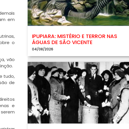
 demais
íram em
IPUPIARA: MISTÉRIO E TERROR NAS
trinas,
ÁGUAS DE SÃO VICENTE
obre o
04/08/2026
ça, vão
inção.
e tudo,
 são de
ireitos
enas e
m serem
gistrar