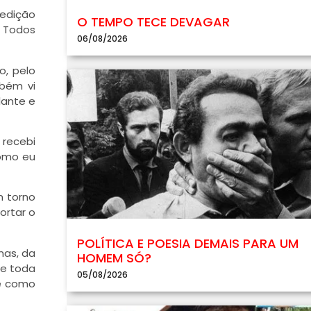
 edição
O TEMPO TECE DEVAGAR
 Todos
06/08/2026
o, pelo
mbém vi
lante e
 recebi
como eu
m torno
ortar o
POLÍTICA E POESIA DEMAIS PARA UM
nas, da
HOMEM SÓ?
ue toda
05/08/2026
 e como