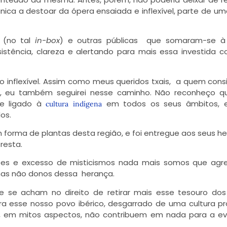
única a destoar da ópera ensaiada e inflexível, parte de u
 (no tal
in-box
) e outras públicas que somaram-se à
stência, clareza e alertando para mais essa investida c
ão inflexível. Assim como meus queridos txais, a quem cons
so, eu também seguirei nesse caminho. Não reconheço q
te ligado à
em todos os seus âmbitos,
cultura indígena
os.
 forma de plantas desta região, e foi entregue aos seus he
oresta.
ções e excesso de misticismos nada mais somos que ag
 mas não donos dessa herança.
que se acham no
direito de retirar mais esse tesouro do
ra esse nosso povo ibérico, desgarrado de uma cultura pr
, em mitos aspectos, não contribuem em nada para a e