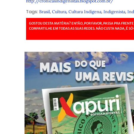
http://cronicasindigenistas.blogspot.com.br/
Tags:
,
,
,
,
Brasil
Cultura
Cultura Indígena
Indigenista
Ind
GOSTOU DESTA MATÉRIA? ENTÃO, POR FAVOR, PASSA PRA FRENTE
COMPARTILHE EM TODAS AS SUAS REDES. NÃO CUSTA NADA, É SÓ 