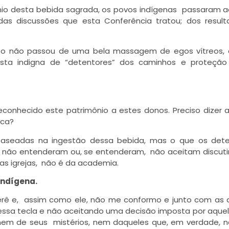
ônio desta bebida sagrada, os povos indígenas passaram a
as discussões que esta Conferência tratou; dos resul
nto não passou de uma bela massagem de egos vítreos, 
asta indigna de “detentores” dos caminhos e proteção
econhecido este patrimônio a estes donos. Preciso dizer
sca?
 baseadas na ingestão dessa bebida, mas o que os det
 não entenderam ou, se entenderam, não aceitam discuti
s igrejas, não é da academia.
indígena.
Iberê e, assim como ele, não me conformo e junto com as
nessa tecla e não aceitando uma decisão imposta por aque
nem de seus mistérios, nem daqueles que, em verdade, 