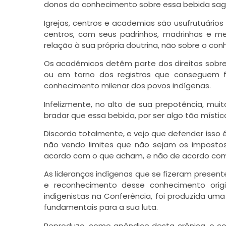
donos do conhecimento sobre essa bebida sag
Igrejas, centros e academias são usufrutuário
centros, com seus padrinhos, madrinhas e m
relação à sua própria doutrina, não sobre o co
Os acadêmicos detêm parte dos direitos sobre
ou em torno dos registros que conseguem f
conhecimento milenar dos povos indígenas.
Infelizmente, no alto de sua prepotência, mui
bradar que essa bebida, por ser algo tão místi
Discordo totalmente, e vejo que defender isso
não vendo limites que não sejam os impostos
acordo com o que acham, e não de acordo com
As lideranças indígenas que se fizeram presen
e reconhecimento desse conhecimento origi
indigenistas na Conferência, foi produzida u
fundamentais para a sua luta.
Reproduzo, como apêndice desta crônica, o co