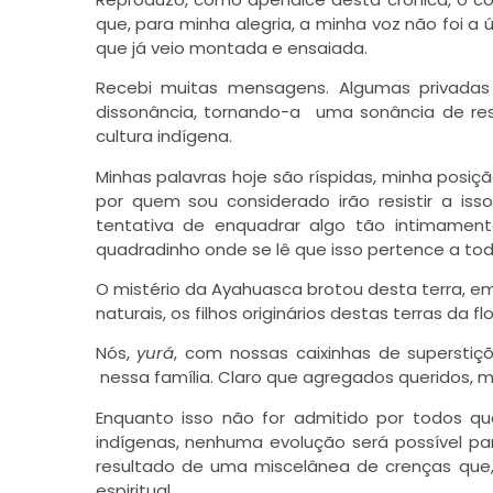
que, para minha alegria, a minha voz não foi a 
que já veio montada e ensaiada.
Recebi muitas mensagens. Algumas privadas
dissonância, tornando-a uma sonância de resi
cultura indígena.
Minhas palavras hoje são ríspidas, minha posiç
por quem sou considerado irão resistir a is
tentativa de enquadrar algo tão intimamen
quadradinho onde se lê que isso pertence a tod
O mistério da Ayahuasca brotou desta terra, em
naturais, os filhos originários destas terras da fl
Nós,
yurá
, com nossas caixinhas de supersti
nessa família. Claro que agregados queridos,
Enquanto isso não for admitido por todos 
indígenas
, nenhuma evolução será possível pa
resultado de uma miscelânea de crenças que
espiritual.