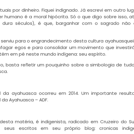
uais por dinheiro. Fiquei indignado. Já escrevi em outro lug
 humano é a moral hipócrita. Só o que digo sobre isso, a
á dura séculos), é que, barganhar com o sagrado não
erviu para o engrandecimento desta cultura ayahuasqueira
 afagar egos e para consolidar um movimento que investir
tém em pé neste mundo indígena: seu espírito.
o, basta refletir um pouquinho sobre a simbologia de tud
sca.
l da ayahuasca ocorreu em 2014. Um importante result
l da Ayahuasca – ADF.
 desta matéria, é indigenista, radicado em Cruzeiro do Sul
 seus escritos em seu próprio blog: cronicas indige