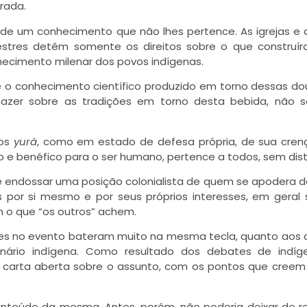
rada.
s de um conhecimento que não lhes pertence. As igrejas e
estres detêm somente os direitos sobre o que constru
nhecimento milenar dos povos indígenas.
 o conhecimento científico produzido em torno dessas dou
azer sobre as tradições em torno desta bebida, não s
tos
yurá
, como em estado de defesa própria, de sua cren
co e benéfico para o ser humano, pertence a todos, sem dist
 é endossar uma posição colonialista de quem se apodera d
 por si mesmo e por seus próprios interesses, em geral
 o que “os outros” achem.
tes no evento bateram muito na mesma tecla, quanto aos d
nário indígena. Como resultado dos debates de indíg
ma carta aberta sobre o assunto, com os pontos que cree
nteúdo da mesma. Antes, porém, não poderia deixar de re