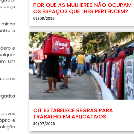
POR QUE AS MULHERES NÃO OCUPAM
ma peça
OS ESPAÇOS QUE LHES PERTENCEM?
03/08/2026
 minha
ontra a
idero e
ualquer
 em um
rdeiros
regados
OIT ESTABELECE REGRAS PARA
s povos
TRABALHO EM APLICATIVOS
ópria e
30/07/2026
volução