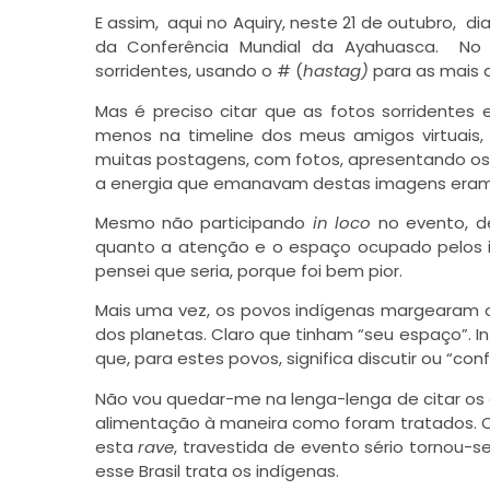
E assim, aqui no Aquiry, neste 21 de outubro, 
da Conferência Mundial da Ayahuasca. No 
sorridentes, usando o # (
hastag)
para as mais d
Mas é preciso citar que as fotos sorridente
menos na timeline dos meus amigos virtuais,
muitas postagens, com fotos, apresentando os
a energia que emanavam destas imagens eram
Mesmo não participando
in loco
no evento, de
quanto a atenção e o espaço ocupado pelos in
pensei que seria, porque foi bem pior.
Mais uma vez, os povos indígenas margearam o
dos planetas. Claro que tinham “seu espaço”. I
que, para estes povos, significa discutir ou “con
Não vou quedar-me na lenga-lenga de citar os 
alimentação à maneira como foram tratados. O
esta
rave
, travestida de evento sério tornou-
esse Brasil trata os indígenas.