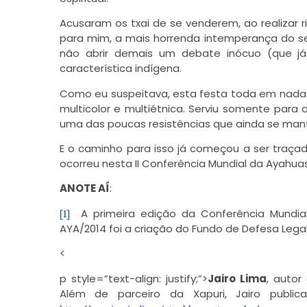
Acusaram os txai de se venderem, ao realizar rit
para mim, a mais horrenda intemperança do ser
não abrir demais um debate inócuo (que j
característica indígena.
Como eu suspeitava, esta festa toda em nada s
multicolor e multiétnica. Serviu somente para
uma das poucas resistências que ainda se man
E o caminho para isso já começou a ser traçad
ocorreu nesta II Conferência Mundial da Ayahua
ANOTE AÍ
:
A primeira edição da Conferência Mundia
[1]
AYA/2014 foi a criação do Fundo de Defesa Lega
<
p style=”text-align: justify;”>
Jairo Lima
, autor
Além de parceiro da Xapuri, Jairo publica