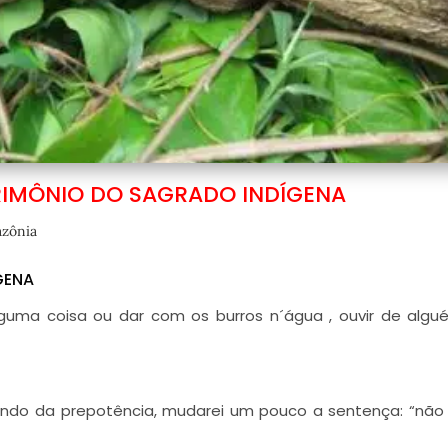
RIMÔNIO DO SAGRADO INDÍGENA
zônia
GENA
guma coisa ou dar com os burros n´água , ouvir de algu
undo da prepotência, mudarei um pouco a sentença: “não 