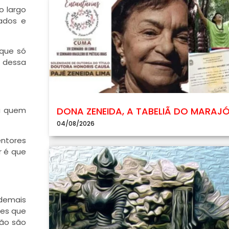
o largo
tados e
que só
 dessa
DONA ZENEIDA, A TABELIÃ DO MARAJ
 a quem
04/08/2026
entores
r é que
 demais
les que
não são