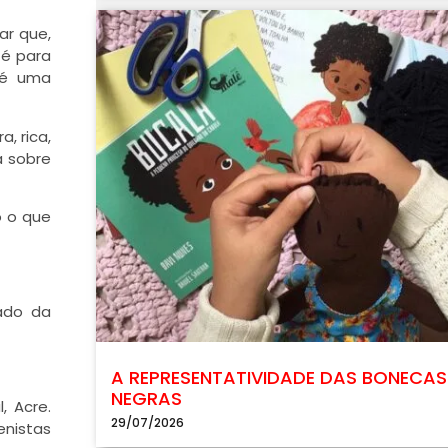
ar que,
té para
 é uma
, rica,
á sobre
o o que
ado da
A REPRESENTATIVIDADE DAS BONECAS
NEGRAS
, Acre.
29/07/2026
nistas