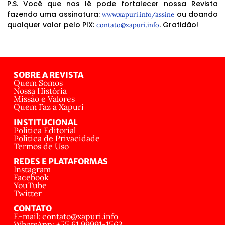
P.S. Você que nos lê pode fortalecer nossa Revista
fazendo uma assinatura:
ou doando
www.xapuri.info/assine
qualquer valor pelo PIX:
. Gratidão!
contato@xapuri.info
SOBRE A REVISTA
Quem Somos
Nossa História
Missão e Valores
Quem Faz a Xapuri
INSTITUCIONAL
Política Editorial
Política de Privacidade
Termos de Uso
REDES E PLATAFORMAS
Instagram
Facebook
YouTube
Twitter
CONTATO
E-mail: contato@xapuri.info
WhatsApp: +55 61 99991-1563