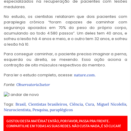
especializados na recuperação de pacientes com lesões
medulares.
No estudo, os cientistas relataram que dois pacientes com
paraplegia crônica “foram capazes de caminhar com
segurança apoiados em 70% do peso do próprio corpo,
acumulando ao todo 4.580 passos”. Um deles tem 40 anos, e
sofreu a lesão há 4 anos e meio, e o outro tem 32 anos, e sofreu
a lesão há 10.
Para conseguir caminhar, o paciente precisa imaginar a perna,
esquerda ou direita, se mexendo. Essa ação aciona a
contração de oito músculos respectivos do membro.
Para ler o estudo completo, acesse:
nature.com.
Fonte:
Observatorio3setor
Tags:
,
,
,
,
,
Brasil
Cientistas brasileiros
Ciência
Cura
Miguel Nicolelis
,
,
Neurocientista
Pesquisa
paraplégicos
GOSTOU DESTA MATÉRIA? ENTÃO, POR FAVOR, PASSA PRA FRENTE.
COMPARTILHE EM TODAS AS SUAS REDES. NÃO CUSTA NADA, É SÓ CLICAR!