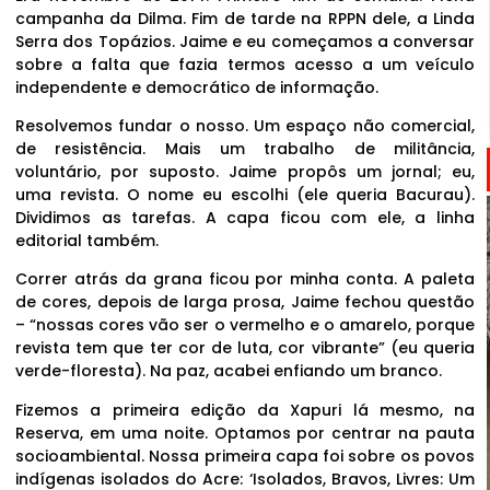
campanha da Dilma. Fim de tarde na RPPN dele, a Linda
Serra dos Topázios. Jaime e eu começamos a conversar
sobre a falta que fazia termos acesso a um veículo
independente e democrático de informação.
Resolvemos fundar o nosso. Um espaço não comercial,
de resistência. Mais um trabalho de militância,
voluntário, por suposto. Jaime propôs um jornal; eu,
uma revista. O nome eu escolhi (ele queria Bacurau).
Dividimos as tarefas. A capa ficou com ele, a linha
editorial também.
Correr atrás da grana ficou por minha conta. A paleta
de cores, depois de larga prosa, Jaime fechou questão
– “nossas cores vão ser o vermelho e o amarelo, porque
revista tem que ter cor de luta, cor vibrante” (eu queria
verde-floresta). Na paz, acabei enfiando um branco.
Fizemos a primeira edição da Xapuri lá mesmo, na
Reserva, em uma noite. Optamos por centrar na pauta
socioambiental. Nossa primeira capa foi sobre os povos
indígenas isolados do Acre: ‘Isolados, Bravos, Livres: Um