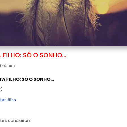
A FILHO: SÓ O SONHO…
iteratura
TA FILHO: SÓ O SONHO…
I)
ista filho
ses concluíram