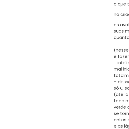
o que 
na cria
os ava
suas m
quanto
(nesse
é faze
… infe
mal ini
totalm
– dess
só O s
(até lá
todo 
verde 
se tor
antes 
e as l