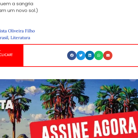
uem a sangria
m um novo sol.)
ista Oliveira Filho
,
rasil
Literatura
.
CLICAR!