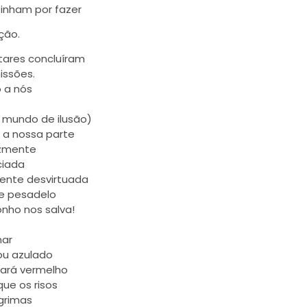
tinham por fazer
ção.
tares concluíram
issões.
 a nós
 mundo de ilusão)
r a nossa parte
lizmente
ciada
ente desvirtuada
e pesadelo
onho nos salva!
mar
ou azulado
nará vermelho
que os risos
ágrimas