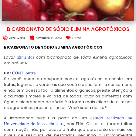
BICARBONATO DE SÓDIO ELIMINA AGROTÓXICOS
Zezé Weiss
novembro 14, 2022
Home
BICARBONATO DE SÓDIO ELIMINA AGROTÓXICOS
Lavar
com bicarbonato de sódio elimina agrotóxicos
alimentos
em até 96%
Por
CONTI outra
Se você anda preocupado com o agrotóxico presente em
frutas, legumes e verduras que você e a sua família consomem,
e não tem acesso fácil a alimentos orgânicos, preste atenção à
dica mais simples e valiosa de todas: lavar os alimentos com
água e bicarbonato de sódio é a forma mais eficaz de eliminar
os agrotóxicos presentes neles. Você sabia dessa?
A informação surgiu a partir de um
estudo realizado na
, nos EUA. Os testes foram feitos
Universidade de Massachusetts
com maçãs, não por acaso a fruta que apresenta os maiores
níveis de resíduos de pesticidas, segundo o Environmental