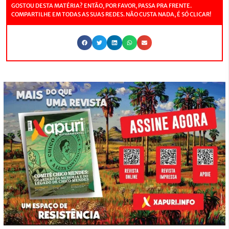
GOSTOU DESTA MATÉRIA? ENTÃO, POR FAVOR, PASSA PRA FRENTE.
COMPARTILHE EM TODAS AS SUAS REDES. NÃO CUSTA NADA, É SÓ CLICAR!