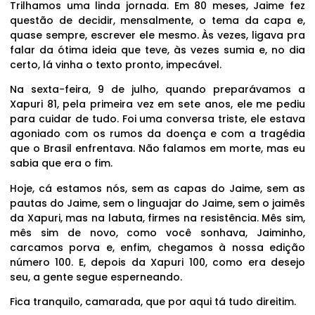
Trilhamos uma linda jornada. Em 80 meses, Jaime fez
questão de decidir, mensalmente, o tema da capa e,
quase sempre, escrever ele mesmo. Às vezes, ligava pra
falar da ótima ideia que teve, às vezes sumia e, no dia
certo, lá vinha o texto pronto, impecável.
Na sexta-feira, 9 de julho, quando preparávamos a
Xapuri 81, pela primeira vez em sete anos, ele me pediu
para cuidar de tudo. Foi uma conversa triste, ele estava
agoniado com os rumos da doença e com a tragédia
que o Brasil enfrentava. Não falamos em morte, mas eu
sabia que era o fim.
Hoje, cá estamos nós, sem as capas do Jaime, sem as
pautas do Jaime, sem o linguajar do Jaime, sem o jaimês
da Xapuri, mas na labuta, firmes na resistência. Mês sim,
mês sim de novo, como você sonhava, Jaiminho,
carcamos porva e, enfim, chegamos à nossa edição
número 100. E, depois da Xapuri 100, como era desejo
seu, a gente segue esperneando.
Fica tranquilo, camarada, que por aqui tá tudo direitim.