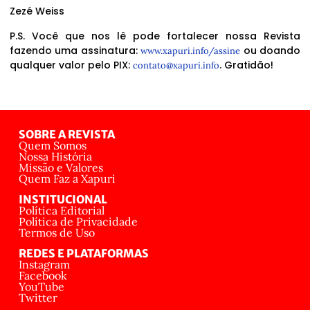
Zezé Weiss
P.S. Você que nos lê pode fortalecer nossa Revista
fazendo uma assinatura:
ou doando
www.xapuri.info/assine
qualquer valor pelo PIX:
. Gratidão!
contato@xapuri.info
SOBRE A REVISTA
Quem Somos
Nossa História
Missão e Valores
Quem Faz a Xapuri
INSTITUCIONAL
Política Editorial
Política de Privacidade
Termos de Uso
REDES E PLATAFORMAS
Instagram
Facebook
YouTube
Twitter