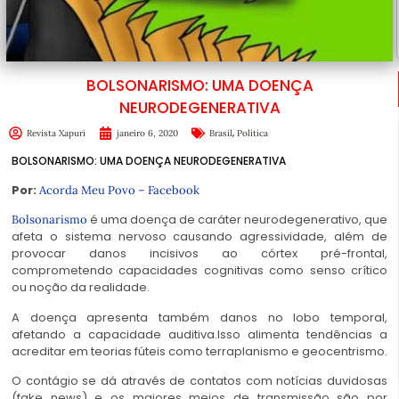
BOLSONARISMO: UMA DOENÇA
NEURODEGENERATIVA
,
Revista Xapuri
janeiro 6, 2020
Brasil
Política
BOLSONARISMO: UMA DOENÇA NEURODEGENERATIVA
Por:
Acorda Meu Povo – Facebook
é uma doença de caráter neurodegenerativo, que
Bolsonarismo
afeta o sistema nervoso causando agressividade, além de
provocar danos incisivos ao córtex pré-frontal,
comprometendo capacidades cognitivas como senso crítico
ou noção da realidade.
A doença apresenta também danos no lobo temporal,
afetando a capacidade auditiva.Isso alimenta tendências a
acreditar em teorias fúteis como terraplanismo e geocentrismo.
O contágio se dá através de contatos com notícias duvidosas
(fake news) e os maiores meios de transmissão são por