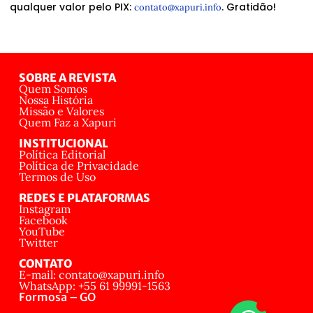
qualquer valor pelo PIX:
. Gratidão!
contato@xapuri.info
SOBRE A REVISTA
Quem Somos
Nossa História
Missão e Valores
Quem Faz a Xapuri
INSTITUCIONAL
Política Editorial
Política de Privacidade
Termos de Uso
REDES E PLATAFORMAS
Instagram
Facebook
YouTube
Twitter
CONTATO
E-mail: contato@xapuri.info
WhatsApp: +55 61 99991-1563
Formosa – GO