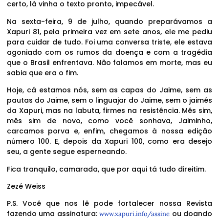
certo, lá vinha o texto pronto, impecável.
Na sexta-feira, 9 de julho, quando preparávamos a
Xapuri 81, pela primeira vez em sete anos, ele me pediu
para cuidar de tudo. Foi uma conversa triste, ele estava
agoniado com os rumos da doença e com a tragédia
que o Brasil enfrentava. Não falamos em morte, mas eu
sabia que era o fim.
Hoje, cá estamos nós, sem as capas do Jaime, sem as
pautas do Jaime, sem o linguajar do Jaime, sem o jaimês
da Xapuri, mas na labuta, firmes na resistência. Mês sim,
mês sim de novo, como você sonhava, Jaiminho,
carcamos porva e, enfim, chegamos à nossa edição
número 100. E, depois da Xapuri 100, como era desejo
seu, a gente segue esperneando.
Fica tranquilo, camarada, que por aqui tá tudo direitim.
Zezé Weiss
P.S. Você que nos lê pode fortalecer nossa Revista
fazendo uma assinatura:
ou doando
www.xapuri.info/assine