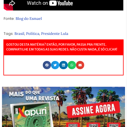
Fonte:
Blog do Esmael
Tags:
,
,
Brasil
Política
Presidente Lula
GOSTOU DESTA MATÉRIA? ENTÃO, POR FAVOR, PASSA PRA FRENTE.
COMPARTILHE EM TODAS AS SUAS REDES. NÃO CUSTA NADA, É SÓ CLICAR!