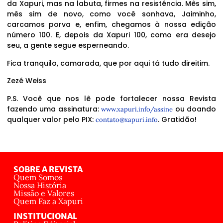
da Xapuri, mas na labuta, firmes na resistência. Mês sim,
mês sim de novo, como você sonhava, Jaiminho,
carcamos porva e, enfim, chegamos à nossa edição
número 100. E, depois da Xapuri 100, como era desejo
seu, a gente segue esperneando.
Fica tranquilo, camarada, que por aqui tá tudo direitim.
Zezé Weiss
P.S. Você que nos lê pode fortalecer nossa Revista
fazendo uma assinatura:
ou doando
www.xapuri.info/assine
qualquer valor pelo PIX:
. Gratidão!
contato@xapuri.info
SOBRE A REVISTA
Quem Somos
Nossa História
Missão e Valores
Quem Faz a Xapuri
INSTITUCIONAL