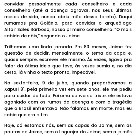
convidar pessoalmente cada conselheiro e cada
conselheira (até a doença agravar, nos seus últimos
meses de vida, nunca abriu mão dessa tarefa). Daqui
rumamos pra Goiânia, para convidar o arqueólogo
Altair Sales Barbosa, nosso primeiro conselheiro. “O mais
sabido de nóis,” segundo o Jaime.
Trilhamos uma linda jornada. Em 80 meses, Jaime fez
questão de decidir, mensalmente, o tema da capa e,
quase sempre, escrever ele mesmo. Às vezes, ligava pra
falar da ótima ideia que teve, às vezes sumia e, no dia
certo, lá vinha o texto pronto, impecável.
Na sexta-feira, 9 de julho, quando preparávamos a
Xapuri 81, pela primeira vez em sete anos, ele me pediu
para cuidar de tudo. Foi uma conversa triste, ele estava
agoniado com os rumos da doença e com a tragédia
que o Brasil enfrentava. Não falamos em morte, mas eu
sabia que era o fim.
Hoje, cá estamos nós, sem as capas do Jaime, sem as
pautas do Jaime, sem o linguajar do Jaime, sem o jaimês