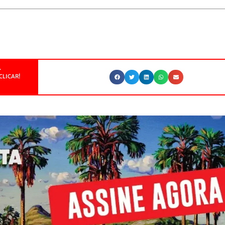
.
CLICAR!